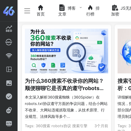
博客
排
JS无
首页
文章
行榜
加密
为什么360搜索不收录你的网站？
搜索引
顺便聊聊它是否真的遵守robots协
析：G
议
本文深入解析360搜索蜘蛛（360Spider）在
详细解析
robots.txt协议遵守方面的争议问题，结合小网站
情况，指
不收录、大网站违规抓取现象，从技术原理、行
部分国
业规范、法律风险等多个...
理员制定
Tags:
360搜索
robots协议
搜索引擎
3个月前
Tags: