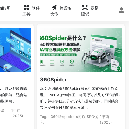
onify图
软件
跨设备
意见
工具
快传
建议
360Spider
什么，以及谷歌蜘蛛
本文详细解析360Spider搜索引擎蜘蛛的工作原
O的影响，适合站
理、User-Agent特征、访问行为以及对SEO的影
抓取网页。
响，并提供日志分析方法与屏蔽策略，同时结合
实际案例探讨360搜索收录...
协议
1年前
(2025)
Tags:
360搜索
robots协议
SEO优
1年前
化
(2025)