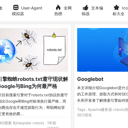
敌
User-Agent
全网
文本编
Ic
模拟器
热榜
辑器
标大全
擎蜘蛛robots.txt遵守现状解
Googlebot
oogle与Bing为何最严格
本文详细介绍Googlebot是
的工作原理、抓取方式和对SE
目前搜索引擎对于robots.txt协议的遵守
长和开发者了解搜索引擎如何
出Google和Bing对标准执行最严格，而
内爬虫存在不规范抓取行为，帮助网站管
Tags:
Apache服务器
robots
更有效的爬...
SEO优化
360搜索
Bytespider
robots
1年前