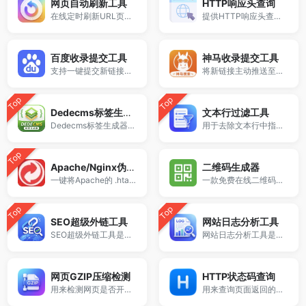
网页自动刷新工具
HTTP响应头查询
在线定时刷新URL页面，可自定义刷新间隔秒数，实现自动刷新网页。
提供HTTP响应头查询工具，支持获取网站Header信息、重定向路径与服务器响应数据。
百度收录提交工具
神马收录提交工具
支持一键提交新链接至百度站长平台推送接口。
将新链接主动推送至神马搜索的实用工具。
Top
Top
Dedecms标签生成器
文本行过滤工具
Dedecms标签生成器支持生成常用Dede调用标签，包括arclist、channel等标签代码，提供标签大全与参数配置，适用于织梦CMS模板开发与标签调用学习。
用于去除文本行中指定的内容。
Top
Apache/Nginx伪静态互转
二维码生成器
一键将Apache的 .htaccess Rewrite伪静态规则语法转换为Nginx格式。
一款免费在线二维码制作工具。
Top
Top
SEO超级外链工具
网站日志分析工具
SEO超级外链工具是一款支持在线全自动批量生成外链的推广工具。
网站日志分析工具是一款免费的在线日志解析工具，支持Nginx、Apache等服务器访问日志分析。
网页GZIP压缩检测
HTTP状态码查询
用来检测网页是否开启GZIP压缩。
用来查询页面返回的状态。