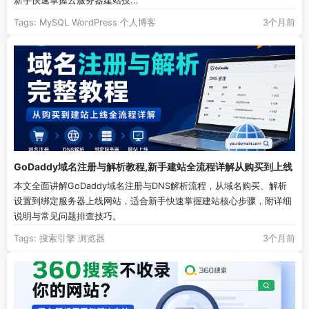
新手快速掌握云服务器建站技...
Tags:
MySQL
WordPress
个人博客
3个月前
GoDaddy域名注册与解析教程,新手建站全流程详解从购买到上线
本文全面讲解GoDaddy域名注册与DNS解析流程，从域名购买、解析
设置到绑定服务器上线网站，适合新手快速掌握建站核心步骤，附详细
说明与常见问题排查技巧。
Tags:
搜索引擎
浏览器
3个月前