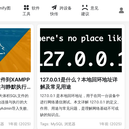
onify图
软件
跨设备
意见
工具
快传
建议
件到XAMPP
127.0.0.1是什么？本地回环地址详
败与静默执行
解及常见用途
大体积SQL文件的
127.0.0.1 是本地回环地址，用于在同一台设备中
动连接与执行的大
进行网络通信测试。本文详解 127.0.0.1 的定义、
yAdmin导入失败、
作用、用途与常见问题，是理解网络基础不可或
缺的知识点。
览器
1年前 (2025)
Tags:
MySQL
浏览器
1年前 (2025)