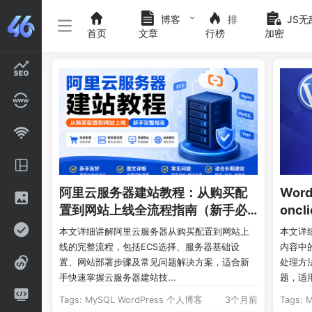
博客
排
JS无
首页
文章
行榜
加密
阿里云服务器建站教程：从购买配
Wor
置到网站上线全流程指南（新手必
onc
看）
方案
本文详细讲解阿里云服务器从购买配置到网站上
本文详细
线的完整流程，包括ECS选择、服务器基础设
内容中的
置、网站部署步骤及常见问题解决方案，适合新
处理方法
手快速掌握云服务器建站技...
题，适用
Tags:
MySQL
WordPress
个人博客
3个月前
Tags:
M