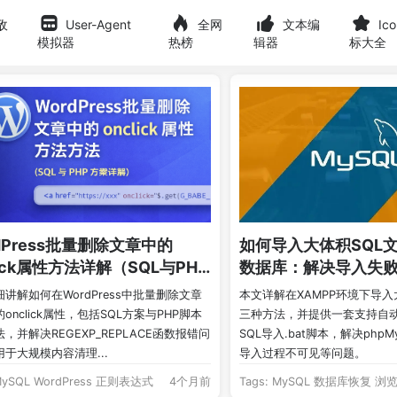
敌
User-Agent
全网
文本编
Ic
模拟器
热榜
辑器
标大全
dPress批量删除文章中的
如何导入大体积SQL文
lick属性方法详解（SQL与PHP
数据库：解决导入失
）
问题
讲解如何在WordPress中批量删除文章
本文详解在XAMPP环境下导入
onclick属性，包括SQL方案与PHP脚本
三种方法，并提供一套支持自
，并解决REGEXP_REPLACE函数报错问
SQL导入.bat脚本，解决phpM
于大规模内容清理...
导入过程不可见等问题。
ySQL
WordPress
正则表达式
4个月前
Tags:
MySQL
数据库恢复
浏