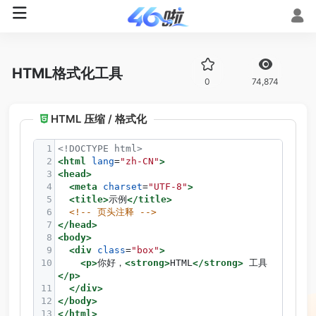
HTML格式化工具
0
74,874
HTML 压缩 / 格式化
1
<!DOCTYPE html>
2
<
html
lang
=
"zh-CN"
>
3
<
head
>
4
<
meta
charset
=
"UTF-8"
>
5
<
title
>
示例
</
title
>
6
<!-- 页头注释 -->
7
</
head
>
8
<
body
>
9
<
div
class
=
"box"
>
10
<
p
>
你好，
<
strong
>
HTML
</
strong
>
 工具
</
p
>
11
</
div
>
12
</
body
>
13
</
html
>