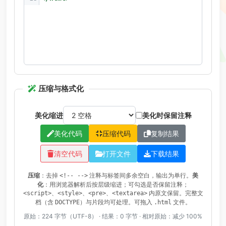
压缩与格式化
美化缩进
美化时保留注释
美化代码
压缩代码
复制结果
清空代码
打开文件
下载结果
压缩
：去掉
注释与标签间多余空白，输出为单行。
美
<!-- -->
化
：用浏览器解析后按层级缩进；可勾选是否保留注释；
、
、
、
内原文保留。完整文
<script>
<style>
<pre>
<textarea>
档（含
）与片段均可处理。可拖入
文件。
DOCTYPE
.html
原始：
224
字节（UTF-8） · 结果：
0
字节 · 相对原始：
减少 100%