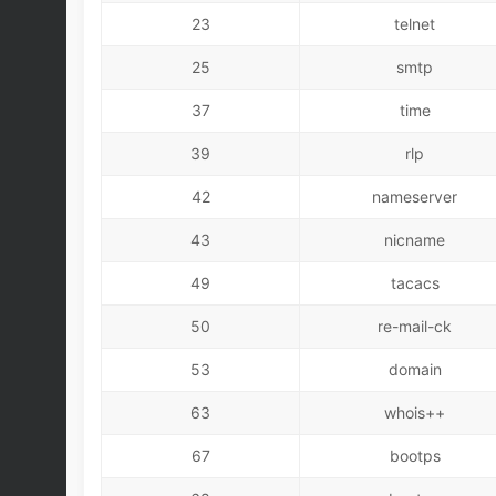
23
telnet
25
smtp
37
time
39
rlp
42
nameserver
43
nicname
49
tacacs
50
re-mail-ck
53
domain
63
whois++
67
bootps