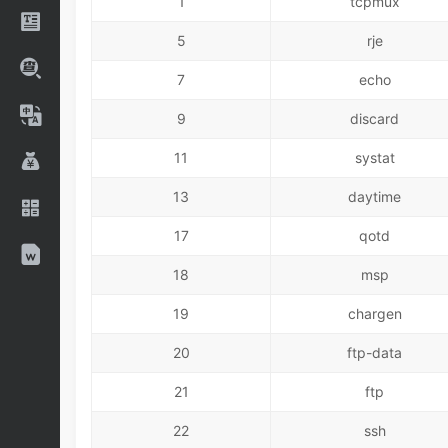
1
tcpmux
5
rje
7
echo
9
discard
11
systat
13
daytime
17
qotd
18
msp
19
chargen
20
ftp-data
21
ftp
22
ssh