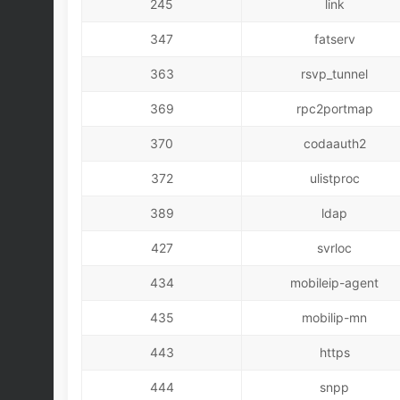
245
link
347
fatserv
363
rsvp_tunnel
369
rpc2portmap
370
codaauth2
372
ulistproc
389
ldap
427
svrloc
434
mobileip-agent
435
mobilip-mn
443
https
444
snpp