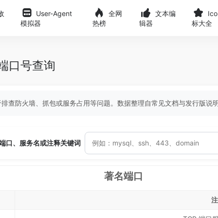
敌
User-Agent
全网
文本编
Ic
模拟器
热榜
辑器
标大全
DP端口号查询
便于排查防火墙、抓包或服务占用等问题。数据整理自常见文档与发行版说明
端口、服务名或注释关键词
著名端口
注