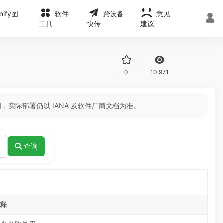
onify图
软件
跨设备
意见
工具
快传
建议
0
10,971
，实际部署仍以 IANA 及软件厂商文档为准。
查询
释