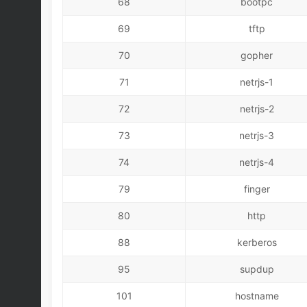
68
bootpc
69
tftp
70
gopher
71
netrjs-1
72
netrjs-2
73
netrjs-3
74
netrjs-4
79
finger
80
http
88
kerberos
95
supdup
101
hostname