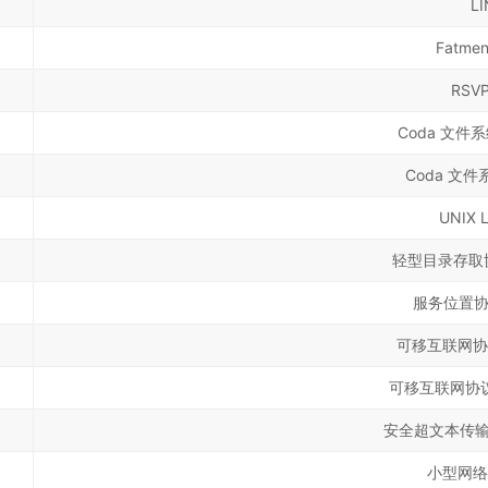
LI
Fatme
RSV
Coda 文件
Coda 文
UNIX L
轻型目录存取协
服务位置协
可移互联网协
可移互联网协议
安全超文本传输
小型网络