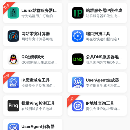
Top
Liunx站群服务器IP提取
站群服务器IP段生成
专为站群用户打造的 Linux 服务器 IP 提取工具，支持从 ip a 命令输出文本中快速提取出所有 IPv4 地址。适用于站群部署、服务器管理、SEO自动化运维等场景，纯前端处理，安全快捷。
站群服务器IP段生成工具，支持批量输入 IP 区间并自动展开为完整IP列表，适用于站群部署、SEO分布系统、CDN节点管理、服务器运维等场景，永久免费使用。
网站带宽计算器
端口扫描工具
网站带宽计算器可根据页面大小、当前带宽、打开时间和日均PV，快速估算服务器带宽需求、同时在线人数及月流量消耗，适用于网站优化、服务器配置和带宽预算评估。
可在线快速扫描指定 IP 或域名的常用端口是否开放
QQ强制聊天
公共DNS服务器地址大全
QQ强制聊天生成器是一款免费在线工具，支持生成QQ临时会话、QQ聊天链接及加好友跳转链接，无需安装软件，一键创建QQ聊天入口，实现免加好友直接对话，适用于网站客服、推广引流等多种场景。
收录国内外常用DNS服务器IP地址，包括114DNS、阿里DNS、Google DNS、Cloudflare DNS等。
Top
IP反查域名工具
UserAgent生成器
提供专业IP反查域名与同IP网站查询服务，支持查询同一服务器下的所有域名信息，帮助站长进行SEO分析、站群检测及网络资产排查。
支持批量生成各种常见系统与浏览器类型的User-Agent字符串。
Top
批量Ping检测工具
IP地址查询工具
在线测试多个IP地址网络延迟与连通性，快速判断服务器是否在线，适用于网络检测、服务器监控和运维排查等场景。
提供专业IP地址查询与归属地定位服务，支持本机IP查询、IP位置查询及IP信息解析，快速获取IP所在地区、运营商及网络信息，适用于站长工具、网络排查与SEO分析。
UserAgent解析器