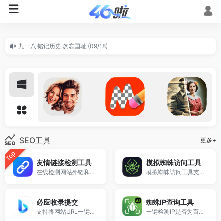
九一八!铭记历史 勿忘国耻 (09/18)
遵纪守法：一起举报违法网址 (02/14)
AI头像生成器
AI图片去背景工具
AI老照片修复上色
SEO工具
更多+
Top
友情链接检测工具
模拟蜘蛛访问工具
在线检测网站外链和反链情况，自动识别友情链接是否存在。
模拟蜘蛛访问工具支持模拟百度及其他搜索引擎蜘蛛抓取网页内容，查看搜索引擎实际获取的页面源码，适用于SEO检测、页面劫持分析及抓取异常排查。
图片放大不失真
图片HDR增强器
AI文章改写
必应收录提交
蜘蛛IP查询工具
支持将网站URL一键提交至必应Bing搜索引擎收录接口。
一键检测IP是否为百度、谷歌等搜索引擎爬虫，快速识别真假蜘蛛。