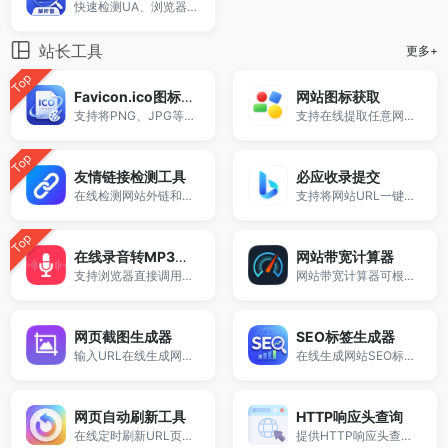
快速检测UA、浏览器和设备信息
站长工具
更多+
Top
Favicon.ico图标生成器
网站图标获取
支持将PNG、JPG等图片一键转换为ICO网站图标。
支持在线提取任意网站的 favicon.ico 图标，输入网址即可快速获取高清图标并支持下载。
Top
友情链接检测工具
必应收录提交
在线检测网站外链和反链情况，自动识别友情链接是否存在。
支持将网站URL一键提交至必应Bing搜索引擎收录接口。
Top
在线录音转MP3工具
网站带宽计算器
支持浏览器直接调用麦克风进行音频录制，一键生成并下载MP3文件。
网站带宽计算器可根据页面大小、当前带宽、打开时间和日均PV，快速估算服务器带宽需求、同时在线人数及月流量消耗，适用于网站优化、服务器配置和带宽预算评估。
网页截图生成器
SEO标签生成器
输入URL在线生成网站截图、网页截图和预览图。
在线生成网站SEO标题、关键词和描述，帮助快速优化网站SEO设置，提高搜索引擎排名。
网页自动刷新工具
HTTP响应头查询
在线定时刷新URL页面，可自定义刷新间隔秒数，实现自动刷新网页。
提供HTTP响应头查询工具，支持获取网站Header信息、重定向路径与服务器响应数据。