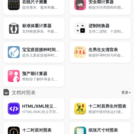
在线尺子测量
安全期计算器
提供厘米、毫米和像素单位转换，适用于网页测量。
根据月经周期和经期天数
标准体重计算器
进制转换器
支持根据身高、年龄、性别计算理想体重范围，并提供BMI指数分析与身高体重对照表参考。
支持二进制、十进制、十六进制之间的快速转换。
宝宝疫苗接种时间表查询
生男生女清宫表
提供儿童疫苗接种时间对照、免疫程序安排及接种提醒。
根据怀孕时间与年龄计算胎儿性别，仅供娱乐参考，帮助了解传统清宫图预测方法。
预产期计算器
帮助你了解怀孕多久生孩子。结果清晰直观，适用于孕期规划与健康管理，手机电脑均可免费在线使用。
文档对照表
更多+
HTML/XML转义字符对照表
十二时辰养生对照表
HTML/XML转义字符对照表包含符号、数学符号、希腊字母、重要的国际标志、ISO 8859-1 (Latin-1)字符集、特殊符号等。
根据中医经络运行规律整理人体在不同时间段的器官活跃状态，提供经络时间表、作息建议与养生参考。
十二时辰对照表
纸张尺寸对照表