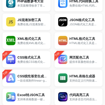
PHP函数参考大全
HTML代码转换工具
本页面整理收录了常用 PHP 字符串处理函数、HTML标签转义函数、大小写转换函数等。
免费在线HTML代码转换工具，支持HTML转JS、PHP、ASP等多语言代码生成，一键完成HTML转义与编码转换，适合开发调试与网页嵌入使用。
JS混淆加密工具
JSON格式化工具
免费在线JS混淆加密工具，支持JavaScript代码加密、压缩与混淆处理，一键保护前端源码安全，防止代码被复制和破解。
JSON格式化工具是一款强大的在线JSON处理工具，支持JSON解析、美化、压缩、校验、转义以及Unicode转中文等功能。
XML格式化工具
HTML格式化工具
免费在线XML格式化工具，支持XML代码美化、压缩与一键整理结构。
HTML格式化工具是一款免费在线HTML代码处理工具，支持HTML代码美化、压缩和结构整理。
Top
Top
CSS格式化工具
网页配色工具
免费在线CSS格式化工具，支持CSS代码美化、压缩和一键整理结构。
提供丰富颜色组合参考，帮助快速完成专业配色设计。
Top
CSS线性渐变生成器
HTML表格生成器
一款在线制作linear-gradient线性渐变 的实用工具。
支持自定义行列快速生成Table表格代码，在线一键生成HTML表格。
Excel转JSON工具
代码高亮工具
支持将表格数据一键转换为JSON格式，适用于前端开发、接口调试和数据处理。
支持多语言代码语法高亮与格式化处理，在线一键美化代码。