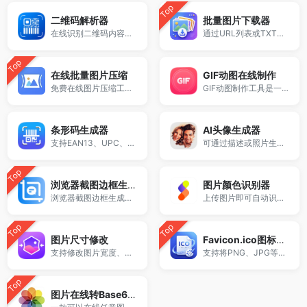
Top
二维码解析器
批量图片下载器
在线识别二维码内容的免费工具。
通过URL列表或TXT文件导入图片链接，一键批量下载并自动打包ZIP文件。
Top
在线批量图片压缩
GIF动图在线制作
免费在线图片压缩工具。
GIF动图制作工具是一款免费、快速的在线GIF图片生成工具，支持上传多张图片自定义宽高、延时，轻松制作动感十足的GIF动画，适合制作表情包、广告动图、演示动画等，操作简单无需安装软件。
条形码生成器
AI头像生成器
支持EAN13、UPC、Code128等多种格式，输入数字或内容即可快速生成条码图片。
可通过描述或照片生成高质量人物头像，支持多种风格与尺寸，适用于社交头像、个人形象展示等场景，简单高效，免费使用。
Top
浏览器截图边框生成器
图片颜色识别器
浏览器截图边框生成器是一款在线截图美化工具，支持为网页截图或图片添加Chrome、Safari、Edge等浏览器外壳样式。用户可自定义地址栏、窗口按钮、圆角、阴影及背景颜色，一键生成高质量浏览器风格截图并导出PNG图片。适用于网页展示、产品介绍、博客配图等多种场景，无需下载，在线使用更高效。
上传图片即可自动识别主色调、提取配色方案、分析颜色组成，并获取RGB颜色值和HEX颜色代码。
Top
Top
图片尺寸修改
Favicon.ico图标生成器
支持修改图片宽度、高度、像素尺寸和分辨率，可按比例缩放、自定义尺寸、固定尺寸修改。
支持将PNG、JPG等图片一键转换为ICO网站图标。
Top
图片在线转Base64编码