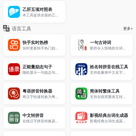
乙肝五项对照表
本工具提供全面的乙肝五项对照表解读。
语言工具
更多+
快手实时热榜
一句古诗词
实时更新快手热门趋势，帮助您快速了解最新热点资讯、热门视频和网络热议内容。
那些令人惊艳的古诗词,随便一句就很耐人寻味。
正能量励志句子
姓名转拼音在线工具
随机显示一句励志句子，总有一句会鼓励到你。
支持批量将中文名字转换为标准拼音格式，提供大小写设置、姓氏位置切换、分隔符自定义等功能，适用于身份证明、签证资料、学生注册、出国申请等姓名拼音转换需求。
粤语拼音转换器
简体转繁体工具
将汉字快速转换为粤语拼音。
支持在线简繁体互转，一键完成繁体字转换与简体转繁体操作。
中文转拼音
影视经典台词生成器
在线汉字拼音转换器工具，方便的把中文转换成有普通话拼音注音的格式，还能查询中文生字的拼音。
影视经典台词生成器，收录电影与电视剧经典对白，支持随机生成与一键复制，适合文案创作、朋友圈配文、短视频台词引用等场景，免费在线使用。