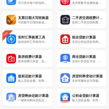
可计算出每个阶段的金额款项已经对应的人民币大写。
支持将数字金额快速转换为中文大写金额，适用于发票、合同、财务填写等场景，支持小数金额输入，在线生成结果，简单易用。
支票日期大写转换器
二手房交易税费计算器
可把数字日期转换成中文日期大写。
使用二手房交易税费计算器，快速计算二手房买卖过程中产生的契税、个税、增值税、印花税等税费明细。支持普通住宅/非普通住宅、唯一住房等情况，结果精准，适用于全国各地房产交易场景。
Top
实时汇率换算工具
组合贷款计算器
提供实时汇率查询与货币兑换计算器，支持美元、人民币、欧元等多币种汇率换算。
支持公积金贷款和商业贷款同时计算，输入贷款金额、利率和期限即可快速计算组合贷款月供、利息总额及还款明细。
新房税费计算器
商业贷款计算器
新房税费计算器，支持契税、维修基金等购房费用一键计算，输入房价与面积即可快速得出总费用，适合买房前预算与成本分析，帮助你清楚了解买房需要交哪些税，免费在线使用。
在线计算贷款月供、利息及还款明细，支持LPR利率输入，适用于房贷、银行贷款及商业贷款计算。
提前还款计算器
房贷利率变动计算器
输入贷款金额、利率和还款时间即可计算提前还款是否划算。
支持等额本息与等额本金两种方式，模拟利率上调或下调对月供、本金、利息的影响。
房贷剩余还款计算器
公积金贷款计算器
一键查询剩余还款总额，适用于房贷余额查询、提前还款测算等场景。
输入贷款金额、利率和期限即可快速计算公积金贷款月供、利息总额及还款明细。