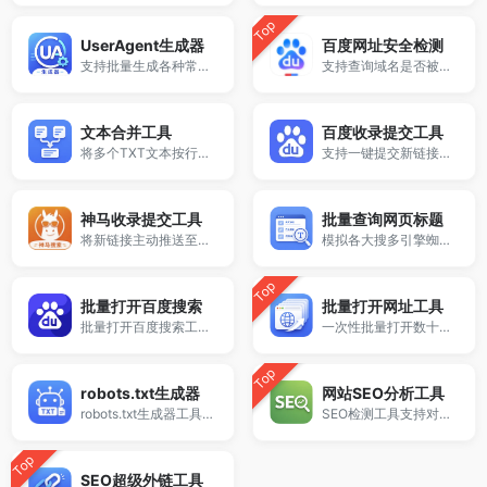
Top
AI标题生成器
AI关键词生成器
AI写作工具
UserAgent生成器
百度网址安全检测
支持批量生成各种常见系统与浏览器类型的User-Agent字符串。
支持查询域名是否被百度标记为风险网站。
文本合并工具
百度收录提交工具
将多个TXT文本按行合并成一个文件。
支持一键提交新链接至百度站长平台推送接口。
AI在线翻译器
简历生成器
AI商品描述生成器
神马收录提交工具
批量查询网页标题
将新链接主动推送至神马搜索的实用工具。
模拟各大搜多引擎蜘蛛UA批量查询网站标题
Top
周报生成器
标点符号纠正
批量打开百度搜索
批量打开网址工具
批量打开百度搜索工具，支持批量输入关键词，一键打开多个百度搜索结果页面，适用于SEO关键词分析、竞品调研、站长优化、市场调研等场景。无需下载，在线免费使用，提升工作效率。
一次性批量打开数十个网站，解放你的双手。
Top
robots.txt生成器
网站SEO分析工具
robots.txt生成器工具，支持自定义爬虫规则与禁止抓取路径，快速生成标准robots.txt文件，适用于网站SEO优化、搜索引擎抓取控制及站长管理，免费在线使用。
SEO检测工具支持对网站页面进行全面SEO分析，检测标题、关键词、结构及常见优化问题，生成SEO分析报告，帮助提升网站排名与搜索引擎表现。
Top
SEO超级外链工具