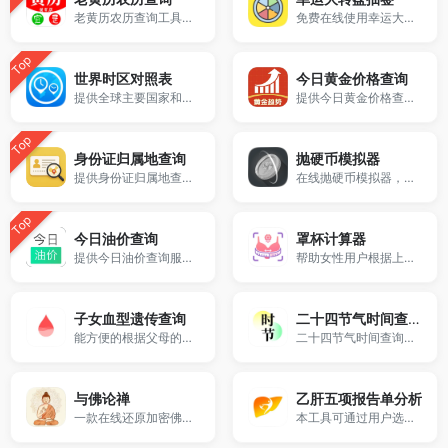
老黄历农历查询工具，支持公历与农历互转、今日宜忌、节气、生肖及节日查询，提供完整万年历信息，适合日常查询、择日参考及传统文化了解，免费在线使用。
免费在线使用幸运大转盘工具，支持自定义选项，一键随机抽签、分组、抽奖或做决定，操作简单，适合课堂分组、活动抽奖、游戏惩罚等多场景使用。
Top
世界时区对照表
今日黄金价格查询
提供全球主要国家和城市的当前时间显示与时差换算。
提供今日黄金价格查询服务，包含实时金价、国际黄金价格、银行金条价格及黄金回收价格，支持多品牌金价对比与走势参考，数据实时更新，免费在线查询。
Top
身份证归属地查询
抛硬币模拟器
提供身份证归属地查询工具，支持查询身份证号码对应地区信息，帮助了解号码归属地，仅供参考使用，不涉及个人隐私数据。
在线抛硬币模拟器，支持随机生成正反面结果，可实时统计次数与概率，适用于决策选择、概率测试和娱乐使用，无需下载，打开即可使用。
Top
今日油价查询
罩杯计算器
提供今日油价查询服务，支持全国各省92号、95号、98号汽油及0号柴油价格实时查询，数据每日更新，帮助用户快速了解当前油价行情，免费在线使用。
帮助女性用户根据上胸围和下胸围数据快速计算出准确的内衣罩杯尺寸。
子女血型遗传查询
二十四节气时间查询表
能方便的根据父母的血型推测孩子的血型。
二十四节气时间查询表，提供全年节气日期、农历时间及节气对照信息，支持快速查看当前节气与下一个节气时间，适合学习传统文化、农业参考及日常查询使用，免费在线工具。
与佛论禅
乙肝五项报告单分析
一款在线还原加密佛经和打乱禅语的工具。
本工具可通过用户选择乙肝五项的定性结果（阳性/阴性），智能判断乙肝病毒是否感染、是否具有免疫力、是否具有传染性等，适合体检报告解读及医学辅助参考。