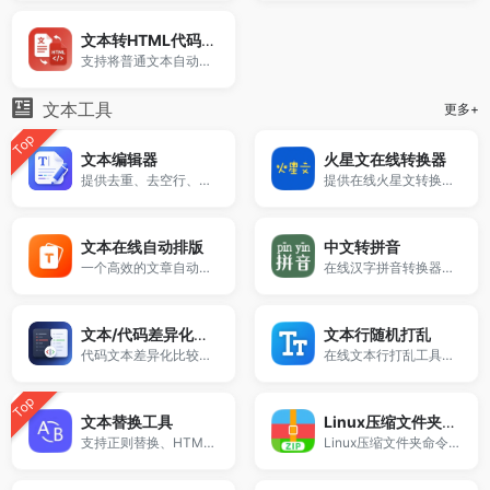
文本转HTML代码生成器
支持将普通文本自动转换为HTML标签代码，可选择p标签、br换行等格式。
文本工具
更多+
Top
文本编辑器
火星文在线转换器
提供去重、去空行、排序、反转、随机打乱及大小写转换。适合整理词表、URL 列表与多行文本，打开即用。
提供在线火星文转换器、在线转换火星文、火星文转为简体、也可以通过繁简体转为火星文！
文本在线自动排版
中文转拼音
一个高效的文章自动排版工具
在线汉字拼音转换器工具，方便的把中文转换成有普通话拼音注音的格式，还能查询中文生字的拼音。
文本/代码差异化对比工具
文本行随机打乱
代码文本差异化比较，高亮显示差异部分。
在线文本行打乱工具，支持多行内容顺序随机排列，适用于抽奖名单、考试选项、段落句子打乱等，操作简单、永久免费！
Top
文本替换工具
Linux压缩文件夹命令生成器
支持正则替换、HTML标签清理与批量文本处理，快速实现字符串替换。
Linux压缩文件夹命令生成器是一款在线工具，支持生成tar和zip压缩命令，可批量压缩指定目录文件夹，适用于服务器运维、自动化部署及文件打包场景。