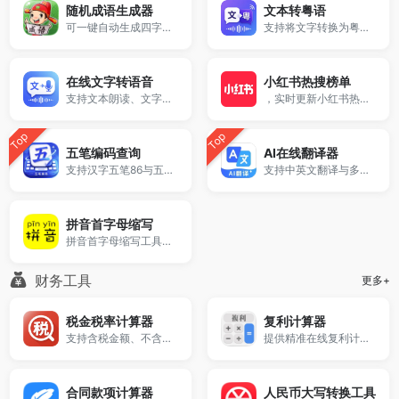
随机成语生成器
文本转粤语
可一键自动生成四字成语，支持成语解释、出处、示例查询。
支持将文字转换为粤语发音和广东话语音朗读，无需下载安装即可直接使用。
在线文字转语音
小红书热搜榜单
支持文本朗读、文字朗读与TTS语音合成，无需下载安装即可在线使用。
，实时更新小红书热榜趋势，帮助你快速掌握当前最火话题与流量方向，适用于内容创作、选题分析及热点追踪。
Top
Top
五笔编码查询
AI在线翻译器
支持汉字五笔86与五笔98输入法编码查询。
支持中英文翻译与多语言互译，提供快速准确的翻译结果。
拼音首字母缩写
拼音首字母缩写工具支持将中文句子或姓名快速转换为拼音首字母，可选择大小写、全角半角及是否保留标点，支持普通话和粤语拼音缩写提取，适用于生成缩写码、姓名简称、目录索引等场景。
财务工具
更多+
税金税率计算器
复利计算器
支持含税金额、不含税金额和税率之间一键换算，快速计算税额、含税价与不含税价，适用于发票计算、增值税换算和日常财务核算。
提供精准在线复利计算器。
合同款项计算器
人民币大写转换工具