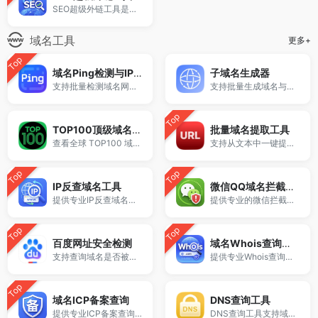
SEO超级外链工具是一款支持在线全自动批量生成外链的推广工具。
域名工具
更多+
Top
域名Ping检测与IP解析
子域名生成器
支持批量检测域名网络延迟并获取对应IP地址，快速判断网站连通性与解析情况，适用于服务器检测、DNS排查和网络优化等场景。
支持批量生成域名与泛解析子域名，适用于站群部署、SEO测试与开发环境使用。
Top
TOP100顶级域名后缀排名榜
批量域名提取工具
查看全球 TOP100 域名后缀。
支持从文本中一键提取域名、URL或网址链接，自动识别http、https等格式并批量处理。
Top
Top
IP反查域名工具
微信QQ域名拦截检测
提供专业IP反查域名与同IP网站查询服务，支持查询同一服务器下的所有域名信息，帮助站长进行SEO分析、站群检测及网络资产排查。
提供专业的微信拦截检测、QQ拦截检测、域名被墙检测服务，一键查询网站是否被封、被拦截或被限制访问。
Top
Top
百度网址安全检测
域名Whois查询工具
支持查询域名是否被百度标记为风险网站。
提供专业Whois查询与域名信息查询服务，支持查询域名注册信息、注册商、到期时间及DNS记录，适用于域名检测、SEO分析及站长工具使用。
Top
域名ICP备案查询
DNS查询工具
提供专业ICP备案查询与网站备案信息查询服务，支持域名备案号查询、网站是否备案检测及备案信息快速获取，适用于站长工具、域名检测与SEO分析。
DNS查询工具支持域名解析记录查询，可快速查看A、AAAA、MX、NS、TXT、CNAME等DNS记录信息，支持在线解析检测与结果复制，适用于站长运维、域名排查、邮箱配置及DNS问题诊断。