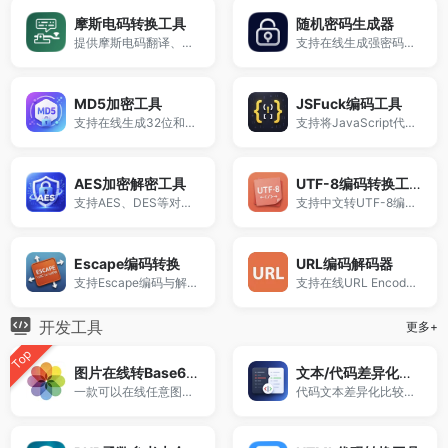
摩斯电码转换工具
随机密码生成器
提供摩斯电码翻译、摩斯密码转换及完整对照表查询。
支持在线生成强密码、安全密码和复杂密码，自定义长度、字符类型及数量，一键生成并复制。
MD5加密工具
JSFuck编码工具
支持在线生成32位和16位MD5值，并提供大小写转换功能。
支持将JavaScript代码转换为由 []()+! 组成的特殊表达式编码。
AES加密解密工具
UTF-8编码转换工具
支持AES、DES等对称加密算法，在线实现字符串加密与解密。
支持中文转UTF-8编码、UTF-8解码转中文、Unicode与UTF-8互转。
Escape编码转换
URL编码解码器
支持Escape编码与解码（还原中文），适用于JS编码、网页转义及数据处理场景。
支持在线URL Encode编码与Decode解码，适用于接口调试、参数传递、网页开发等场景。
开发工具
更多+
Top
图片在线转Base64编码
文本/代码差异化对比工具
一款可以在线任意图片格式转Base64 DataUrl编码工具
代码文本差异化比较，高亮显示差异部分。