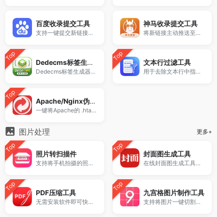
百度收录提交工具
神马收录提交工具
支持一键提交新链接至百度站长平台推送接口。
将新链接主动推送至神马搜索的实用工具。
Top
Top
Dedecms标签生成器
文本行过滤工具
Dedecms标签生成器支持生成常用Dede调用标签，包括arclist、channel等标签代码，提供标签大全与参数配置，适用于织梦CMS模板开发与标签调用学习。
用于去除文本行中指定的内容。
Top
Apache/Nginx伪静态互转
一键将Apache的 .htaccess Rewrite伪静态规则语法转换为Nginx格式。
图片处理
更多+
Top
Top
照片转扫描件
封面图生成工具
支持将手机拍摄的照片、证件图片和文档图片快速转换为高清电子扫描件。
在线封面图生成工具，支持自定义标题、作者、日期与配色，一键生成博客或公众号封面图，导出高清 PNG/JPG 图片，免费使用！
Top
Top
PDF压缩工具
九宫格图片制作工具
无需安装软件即可快速减小PDF体积。
支持将图片一键切割成九宫格，适用于微信朋友圈拼图、小红书分享发布，在线生成高清图片无需下载软件。