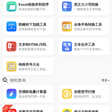
Excel表格求和排序
英文大小写转换
自动识别多列数字并计算总计，可按总计进行升序或降序排序，适用于成绩排名、评分汇总、数据统计等多种场景。
一键将英文文本转换为大写或小写，适用于代码处理。
驼峰转下划线工具
全角半角转换工具
支持驼峰命名与下划线命名一键互转，适用于前端开发、后端开发及数据库字段命名转换，操作简单高效，无需下载即可在线使用。
支持全角字符与半角字符一键互转，适用于文本排版、编程输入和符号格式处理，操作简单快速，无需下载即可在线使用。
文本转HTML代码生成器
文本合并工具
支持将普通文本自动转换为HTML标签代码，可选择p标签、br换行等格式。
将多个TXT文本按行合并成一个文件。
特殊符号大全
特殊符号大全工具提供全网最全的特殊字符与表情符号，包括 Emoji 表情、昵称美化符号、星座符号、单位符号、箭头符号、日语/韩语/希腊文符号等，支持一键复制使用，适合聊天美化、网名设计、文案排版装饰等场景，永久免费使用。
便民查询
更多+
空调耗电量计算器
加密货币行情
适合查询空调一天多少度电、一个月多少电费等问题。
提供比特币、以太坊、BNB、XRP、Solana等主流数字货币实时价格查询。
Top
老黄历农历查询
幸运大转盘抽签