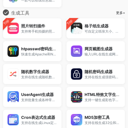
一款可以在线任意图片格式转Base64 DataUrl编码工具
生成工具
更多+
Top
Top
照片转扫描件
格子纸生成器
支持将手机拍摄的照片、证件图片和文档图片快速转换为高清电子扫描件。
可自定义纸张大小、格子尺寸和颜色，一键生成并打印，适用于练字、绘图、数学学习和课堂教学。
htpasswd密码生成器
网页截图生成器
快速生成Apache和Nginx所需的账号密码认证信息。
输入URL在线生成网站截图、网页截图和预览图。
随机数字生成器
随机密码生成器
支持在线生成随机数和随机数字，可设置范围、数量、是否重复及排序方式。
支持在线生成强密码、安全密码和复杂密码，自定义长度、字符类型及数量，一键生成并复制。
UserAgent生成器
HTML特效文字生成器
支持批量生成各种常见系统与浏览器类型的User-Agent字符串。
支持一键生成彩色字体、HTML文字代码、多样字体样式效果。
Cron表达式生成器
MD5加密工具
支持在线生成Linux定时任务与秒级Cron表达式，涵盖秒、分、时、日、月、周等多字段配置。
支持在线生成32位和16位MD5值，并提供大小写转换功能。