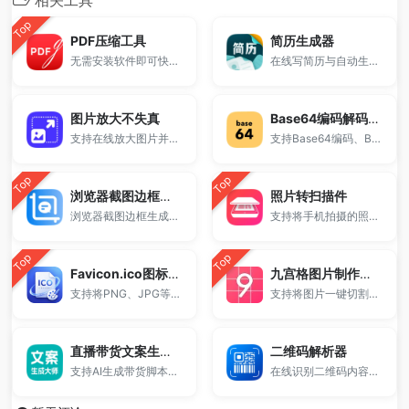
Top
PDF压缩工具
简历生成器
无需安装软件即可快速减小PDF体积。
在线写简历与自动生成简历模板，提供标准求职简历结构。
图片放大不失真
Base64编码解码工具
支持在线放大图片并尽量保持清晰度，适用于照片放大、图片高清处理等场景。
支持Base64编码、Base64解码转字符串，同时提供Hex编码转换功能。
Top
Top
浏览器截图边框生成器
照片转扫描件
浏览器截图边框生成器是一款在线截图美化工具，支持为网页截图或图片添加Chrome、Safari、Edge等浏览器外壳样式。用户可自定义地址栏、窗口按钮、圆角、阴影及背景颜色，一键生成高质量浏览器风格截图并导出PNG图片。适用于网页展示、产品介绍、博客配图等多种场景，无需下载，在线使用更高效。
支持将手机拍摄的照片、证件图片和文档图片快速转换为高清电子扫描件。
Top
Top
Favicon.ico图标生成器
九宫格图片制作工具
支持将PNG、JPG等图片一键转换为ICO网站图标。
支持将图片一键切割成九宫格，适用于微信朋友圈拼图、小红书分享发布，在线生成高清图片无需下载软件。
直播带货文案生成器
二维码解析器
支持AI生成带货脚本、直播话术和电商文案，输入商品信息即可生成完整销售内容，适用于抖音、快手、小红书等平台，提升转化率，免费在线使用。
在线识别二维码内容的免费工具。