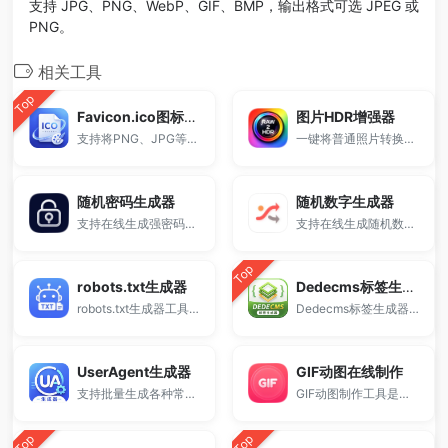
支持 JPG、PNG、WebP、GIF、BMP，输出格式可选 JPEG 或
PNG。
相关工具
Top
Favicon.ico图标生成器
图片HDR增强器
支持将PNG、JPG等图片一键转换为ICO网站图标。
一键将普通照片转换为HDR高动态范围效果，支持调整亮度、对比度、饱和度和细节增强。
随机密码生成器
随机数字生成器
支持在线生成强密码、安全密码和复杂密码，自定义长度、字符类型及数量，一键生成并复制。
支持在线生成随机数和随机数字，可设置范围、数量、是否重复及排序方式。
Top
robots.txt生成器
Dedecms标签生成器
robots.txt生成器工具，支持自定义爬虫规则与禁止抓取路径，快速生成标准robots.txt文件，适用于网站SEO优化、搜索引擎抓取控制及站长管理，免费在线使用。
Dedecms标签生成器支持生成常用Dede调用标签，包括arclist、channel等标签代码，提供标签大全与参数配置，适用于织梦CMS模板开发与标签调用学习。
UserAgent生成器
GIF动图在线制作
支持批量生成各种常见系统与浏览器类型的User-Agent字符串。
GIF动图制作工具是一款免费、快速的在线GIF图片生成工具，支持上传多张图片自定义宽高、延时，轻松制作动感十足的GIF动画，适合制作表情包、广告动图、演示动画等，操作简单无需安装软件。
Top
Top