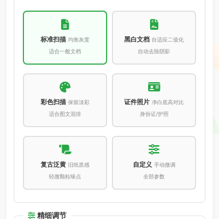
标准扫描
黑白文档
均衡灰度
自适应二值化
适合一般文档
自动去除阴影
彩色扫描
证件照片
保留淡彩
净白底高对比
适合图文混排
身份证/护照
复古泛黄
自定义
旧纸质感
手动微调
轻微颗粒噪点
全部参数
精细调节