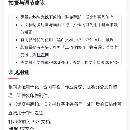
拍摄与调节建议
尽量在
均匀光线
下俯拍，避免手影、反光和强烈侧光
让文档边缘尽量与画面平行，拍歪的可先用手机自带裁
剪矫正
有阴影时优先使用「黑白文档」或「证件照片」预设
若背景仍有黑块，可将「二值化阈值」
往右调
；若文字
变淡，则
往左调
需要最小文件体积选 JPEG；需要无损文字边缘选 PNG
常见用途
报销凭证电子化、合同存档、作业提交、远程办公文件整
理、证件复印件制作、
图书馆资料翻拍、旧文档数字化存档等。处理后的扫描件可
直接用于邮件发送、
打印或插入 PDF 文档。
隐私与安全