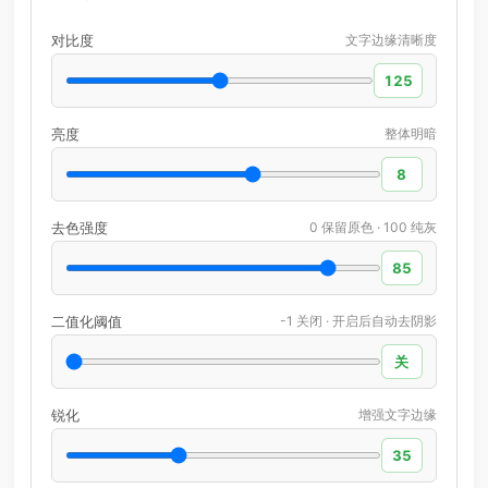
对比度
文字边缘清晰度
125
亮度
整体明暗
8
去色强度
0 保留原色 · 100 纯灰
85
二值化阈值
-1 关闭 · 开启后自动去阴影
关
锐化
增强文字边缘
35