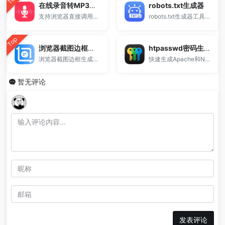
在线录音转MP3工具
robots.txt生成器
支持浏览器直接调用麦克风进行音频录制，一键生成并下载MP3文件。
robots.txt生成器工具，支持自定义爬虫规则与禁止抓取路径，快速生成标准robots.txt文件，适用于网站SEO优化、搜索引擎抓取控制及站长管理，免费在线使用。
Top
浏览器截图边框生成器
htpasswd密码生成器
浏览器截图边框生成器是一款在线截图美化工具，支持为网页截图或图片添加Chrome、Safari、Edge等浏览器外壳样式。用户可自定义地址栏、窗口按钮、圆角、阴影及背景颜色，一键生成高质量浏览器风格截图并导出PNG图片。适用于网页展示、产品介绍、博客配图等多种场景，无需下载，在线使用更高效。
快速生成Apache和Nginx所需的账号密码认证信息。
暂无评论
发表评论