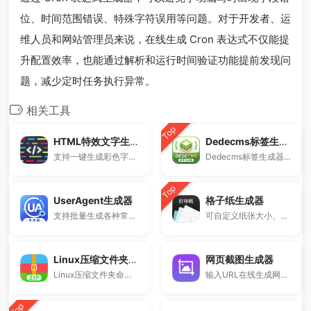
位、时间范围错误、特殊字符误用等问题。对于开发者、运
维人员和网站管理员来说，在线生成 Cron 表达式不仅能提
升配置效率，也能通过解析和运行时间验证功能提前发现问
题，减少定时任务执行异常。
相关工具
Top
HTML特效文字生成器
Dedecms标签生成器
支持一键生成彩色字体、HTML文字代码、多样字体样式效果。
Dedecms标签生成器支持生成常用Dede调用标签，包括arclist、channel等标签代码，提供标签大全与参数配置，适用于织梦CMS模板开发与标签调用学习。
Top
UserAgent生成器
格子纸生成器
支持批量生成各种常见系统与浏览器类型的User-Agent字符串。
可自定义纸张大小、格子尺寸和颜色，一键生成并打印，适用于练字、绘图、数学学习和课堂教学。
Linux压缩文件夹命令生成器
网页截图生成器
Linux压缩文件夹命令生成器是一款在线工具，支持生成tar和zip压缩命令，可批量压缩指定目录文件夹，适用于服务器运维、自动化部署及文件打包场景。
输入URL在线生成网站截图、网页截图和预览图。
Top