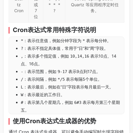
tz
或
Quartz 等应用程序定时任
* * *
Cron
7
务。
?
位
Cron表达式常用特殊字符说明
：表示任意值，例如分钟字段为
表示每分钟。
*
*
：表示不指定具体值，常用于“日”和“周”字段。
?
：表示多个指定值，例如
表示10点、14
,
10,14,16
点、16点。
：表示范围，例如
表示9点到17点。
-
9-17
：表示间隔，例如
表示每隔5个单位。
/
*/5
：表示最后，例如在“日”字段表示每月最后一天。
L
：表示最近的工作日。
W
：表示第几个星期几，例如
表示每月第三个星期
#
6#3
五。
使用Cron表达式生成器的优势
通过 Cron 表达式生成器，可以避免手动编写时出现字段错