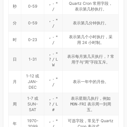
Quartz Cron 常用字段，
,
-
*
秒
0-59
表示第几秒执行。
/
,
-
*
分
0-59
表示第几分钟执行。
/
表示第几个小时执行，采
,
-
*
时
0-23
用 24 小时制。
/
,
-
*
表示每月第几天执行，
常
?
日
1-31
?
/
L
用于与“周”字段互斥。
W
1-12 或
,
-
*
月
JAN-
表示一年中的月份。
/
DEC
1-7 或
表示星期几执行，例如
,
-
*
周
SUN-
表示周一到周
?
/
L
MON-FRI
SAT
五。
#
1970-
可选字段，常见于 Quartz
,
-
*
年
2099
Cron 表达式。
/