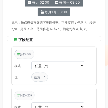
每天 02:00
每周一 09:00
每月1号 03:00
提示：先点模板再微调字段最省事。字段支持：任意
、步进
*
、范围
、范围步进
、指定列表
。
*/n
a-b
a-b/n
a,b,c
字段配置
分
(0-59)
模式
值
任意：
*
时
(0-23)
模式