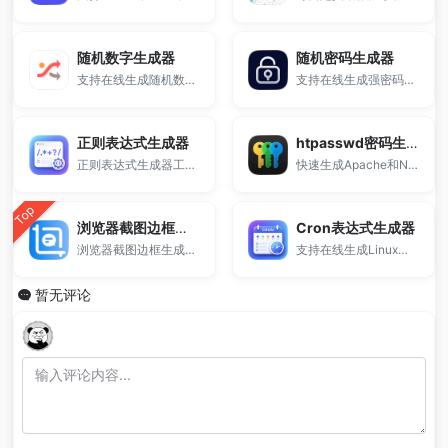
随机数字生成器
随机密码生成器
支持在线生成随机数和随机数字，可设置范围、数量、是否重复及排序方式。
支持在线生成强密码、安全密码和复杂密码，自定义长度、字符类型及数量，一键生成并复制。
正则表达式生成器
htpasswd密码生成器
正则表达式生成器工具，支持Regex在线生成与匹配测试，可快速生成多语言正则代码（Python、JavaScript、PHP等），适用于字符串匹配、数据验证及开发调试，免费在线使用。
快速生成Apache和Nginx所需的账号密码认证信息。
Top
浏览器截图边框生成器
Cron表达式生成器
浏览器截图边框生成器是一款在线截图美化工具，支持为网页截图或图片添加Chrome、Safari、Edge等浏览器外壳样式。用户可自定义地址栏、窗口按钮、圆角、阴影及背景颜色，一键生成高质量浏览器风格截图并导出PNG图片。适用于网页展示、产品介绍、博客配图等多种场景，无需下载，在线使用更高效。
支持在线生成Linux定时任务与秒级Cron表达式，涵盖秒、分、时、日、月、周等多字段配置。
暂无评论