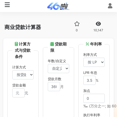
商业贷款计算器
0
10,147
计算方
贷款期
年利率
式与贷款
限
利率方式
条件
年数/自定义
计算方式
LPR 年息
贷款月数
%
贷款金额
月
加点
元
‱ (万分之一; 如 60 
执行年利率