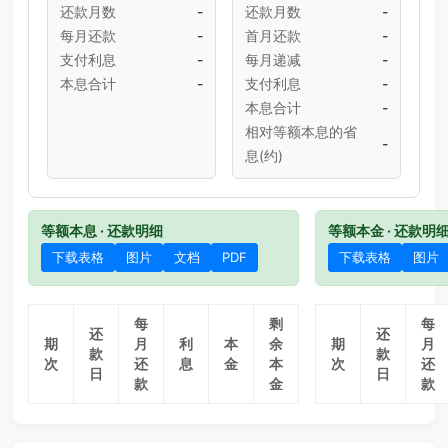
还款月数
-
还款月数
-
每月还款
-
首月还款
-
支付利息
-
每月递减
-
本息合计
-
支付利息
-
本息合计
-
相对等额本息的省
-
息(约)
等额本息 · 还款明细
等额本金 · 还款明
下载表格
图片
文档
PDF
下载表格
图片
每
剩
每
还
还
期
月
利
本
余
期
月
款
款
次
还
息
金
本
次
还
日
日
款
金
款