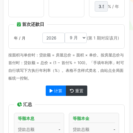
% / 年
首次还款日
(第 1 期对应该月)
年 / 月
按面积与单价时：贷款额 = 房屋总价 = 面积 × 单价。按房屋总价与
首付时：贷款额 = 总价 × (1 − 首付% ÷ 100)。「手填年利率」时可
自行填写下方执行年利率（%）。表格不含样式类名，由站点全局面
板统一控制。
计算
重置
汇总
等额本息
等额本金
贷款总额
-
贷款总额
-