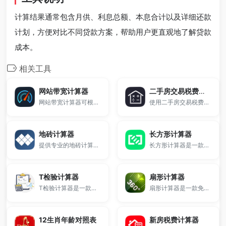
计算结果通常包含月供、利息总额、本息合计以及详细还款
计划，方便对比不同贷款方案，帮助用户更直观地了解贷款
成本。
相关工具
网站带宽计算器
二手房交易税费计算器
网站带宽计算器可根据页面大小、当前带宽、打开时间和日均PV，快速估算服务器带宽需求、同时在线人数及月流量消耗，适用于网站优化、服务器配置和带宽预算评估。
使用二手房交易税费计算器，快速计算二手房买卖过程中产生的契税、个税、增值税、印花税等税费明细。支持普通住宅/非普通住宅、唯一住房等情况，结果精准，适用于全国各地房产交易场景。
地砖计算器
长方形计算器
提供专业的地砖计算器。
长方形计算器是一款免费的在线几何计算工具，支持快速计算长方形的面积、周长和对角线长度，并支持根据已知数据反算未知边长。
T检验计算器
扇形计算器
T检验计算器是一款免费的在线统计学工具，支持独立样本T检验计算。
扇形计算器是一款免费的在线几何计算工具，支持快速计算扇形的面积、弧长、弦长和周长。
12生肖年龄对照表
新房税费计算器