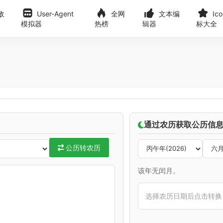
敌
User-Agent
全网
文本编
Ic
模拟器
热榜
辑器
标大全
通过农历获取公历信
公历转农历
该年无闰月。
选择农历日期后点击转换