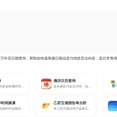
及万年历日期查询，帮助你快速掌握日期信息与传统历法内容，是日常查
禅
佛历日历查询
一款在线还原加密佛经和打乱禅语的工具。
提供佛历与农历对照，包含观音斋日、佛教节日、十斋日及重要佛菩萨纪念日。
界时间换算
乙肝五项报告单分析
支持世界各国时区在线转换与时间查询，实时同步北京时间。
本工具可通过用户选择乙肝五项的定性结果（阳性/阴性），智能判断乙肝病毒是否感染、是否具有免疫力、是否具有传染性等，适合体检报告解读及医学辅助参考。