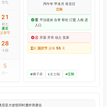
廿九
丙午年 甲未月 癸丑日
立秋
21
宜
平治道涂 合脊 祭祀 订盟 入殓 进
初七
人口
夏至
父亲节
忌
开渠 开市 动土 安床
28
55
距
国庆节
还有
天
十四
5
廿一
狮子座
女土蝠
立秋
桑尼亚大使馆同时遭炸弹袭击