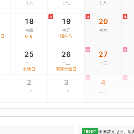
廿六
廿七
廿八
休
休
休
18
19
20
初四
初五
初六
化日
618
端午节
末
末
25
26
27
十一
十二
十三
土地日
国际禁毒日
末
末
2
3
4
十八
十九
二十
美国驻肯尼亚、坦
1998年