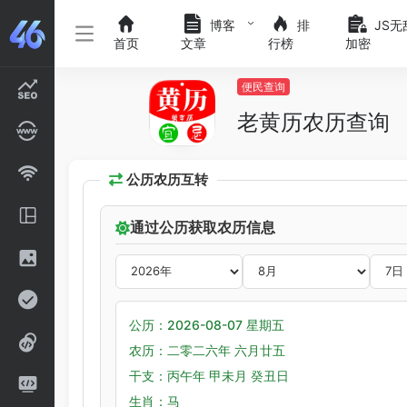
博客
排
JS无
首页
文章
行榜
加密
便民查询
老黄历农历查询
公历农历互转
通过公历获取农历信息
公历：2026-08-07 星期五
农历：二零二六年 六月廿五
干支：丙午年 甲未月 癸丑日
生肖：马