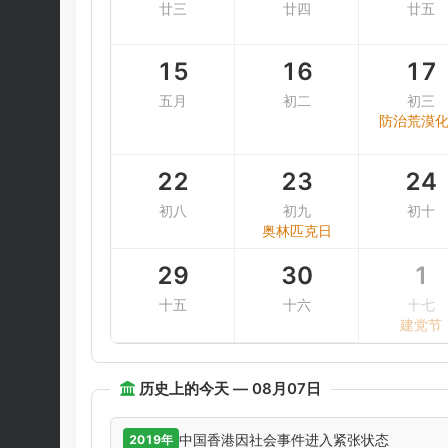
廿三
廿四
廿五
15
16
17
五月
初二
初三
防治荒漠
22
23
24
初八
初九
初十
奥林匹克日
29
30
1
十五
十六
十七
建党节
历史上的今天 — 08月07日
中国香港因社会事件进入紧张状态
2019年