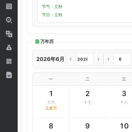
节气：立秋
节日：立秋
万年历
2026年6月
一
二
三
1
2
3
十六
十七
十八
儿童节
8
9
10