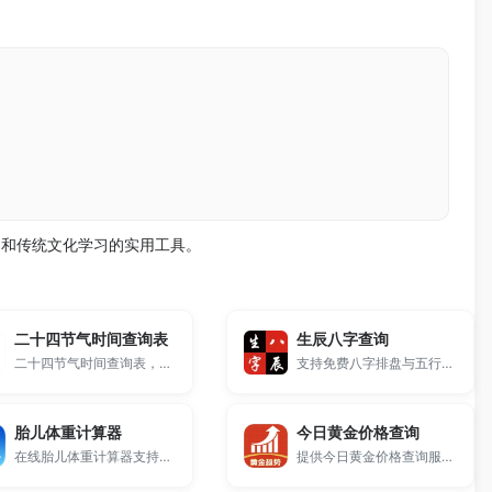
询和传统文化学习的实用工具。
二十四节气时间查询表
生辰八字查询
二十四节气时间查询表，提供全年节气日期、农历时间及节气对照信息，支持快速查看当前节气与下一个节气时间，适合学习传统文化、农业参考及日常查询使用，免费在线工具。
支持免费八字排盘与五行分析，输入出生日期和时辰即可获取完整八字信息，适用于命理参考与五行分析。
胎儿体重计算器
今日黄金价格查询
在线胎儿体重计算器支持输入双顶径（BPD）、腹围（AC）和股骨长（FL）等超声数据，基于Shepard公式快速估算胎儿体重，帮助孕妇了解宝宝发育情况，是产检常用的实用辅助工具。
提供今日黄金价格查询服务，包含实时金价、国际黄金价格、银行金条价格及黄金回收价格，支持多品牌金价对比与走势参考，数据实时更新，免费在线查询。