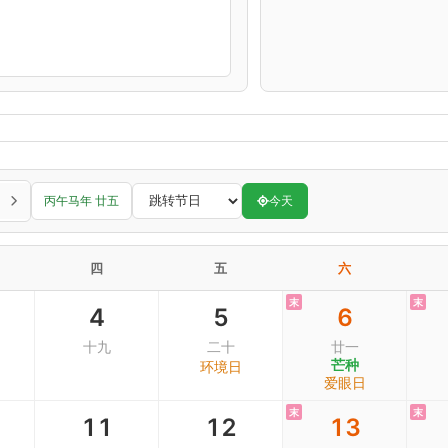
丙午马年 廿五
今天
四
五
六
末
末
4
5
6
十九
二十
廿一
芒种
环境日
爱眼日
末
末
11
12
13