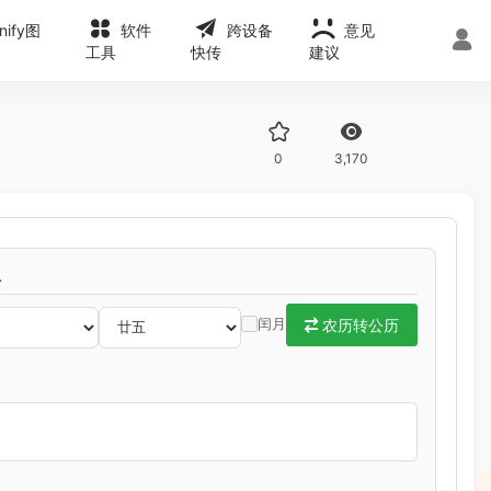
onify图
软件
跨设备
意见
工具
快传
建议
0
3,170
息
闰月
农历转公历