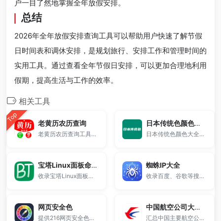
户一目了然地掌握全年放假安排。
总结
2026年全年放假安排查询工具可以帮助用户快速了解节假
日时间表和调休安排，是规划旅行、安排工作和管理时间的
实用工具。通过查看全年节假日安排，可以更加合理地利用
假期，提高生活与工作的效率。
相关工具
Top
老黄历农历查询
日本传统色颜色大全
老黄历农历查询工具，支持公历与农历互转、今日宜忌、节气、生肖及节日查询，提供完整万年历信息，适合日常查询、择日参考及传统文化了解，免费在线使用。
日本传统色颜色大全收录丰富的日式经典配色，提供RGB、HEX颜色值查询，支持色卡浏览与设计配色参考，适用于UI设计、网页开发与视觉创作。
宝塔Linux面板命令大全
蜘蛛IP大全
收录宝塔Linux面板常用命令，包括一键安装脚本、卸载命令、命令行工具箱调用方式等，支持CentOS、Ubuntu、Debian等系统。
收录百度、谷歌等搜索引擎蜘蛛IP地址及UA信息。
网页安全色
中国航空公司大全一览表
提供216网页安全色配色表，支持HEX颜色代码与RGB颜色值查询。
汇总中国主要航空公司信息