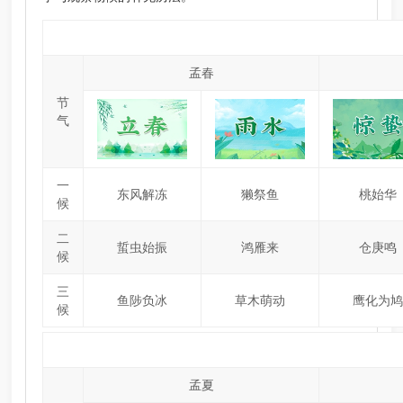
孟春
节
气
一
东风解冻
獭祭鱼
桃始华
候
二
蜇虫始振
鸿雁来
仓庚鸣
候
三
鱼陟负冰
草木萌动
鹰化为鸠
候
孟夏