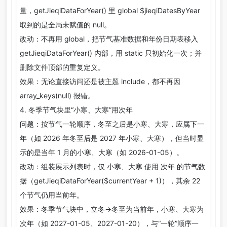
量，getJieqiDataForYear() 里 global $jieqiDatesByYear
取到的是全局未赋值的 null。
改动：不再用 global，把节气基准数据和年份日期表移入
getJieqiDataForYear() 内部，用 static 只初始化一次；并
删除文件顶部的重复定义。
效果：无论直接访问还是被主题 include，都不再因
array_keys(null) 报错。
4. 冬季节气块里“小寒、大寒”用次年
问题：按节气一轮顺序，冬至之后是小寒、大寒，应属下一
年（如 2026 年冬至后是 2027 年小寒、大寒），但当时显
示的是当年 1 月的小寒、大寒（如 2026-01-05）。
改动：组装展示列表时，仅 小寒、大寒 使用 次年 的节气数
据（getJieqiDataForYear($currentYear + 1)），其余 22
个节气仍用当前年。
效果：冬季节气块中，立冬→冬至为当前年，小寒、大寒为
次年（如 2027-01-05、2027-01-20），与“一轮”顺序一