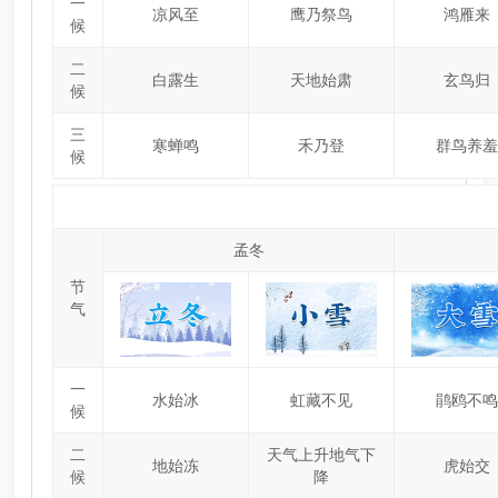
一
凉风至
鹰乃祭鸟
鸿雁来
候
二
白露生
天地始肃
玄鸟归
候
三
寒蝉鸣
禾乃登
群鸟养羞
候
孟冬
节
气
一
水始冰
虹藏不见
鹃鸥不鸣
候
二
天气上升地气下
地始冻
虎始交
候
降