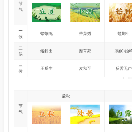
节
气
一
蝼蝈鸣
苦菜秀
螳螂生
候
二
蚯蚓出
靡草死
鵙(jú)始
候
三
王瓜生
麦秋至
反舌无声
候
孟秋
节
气