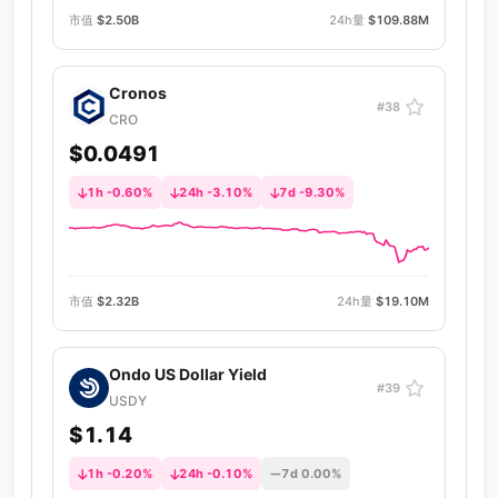
市值
$2.50B
24h量
$109.88M
Cronos
#38
CRO
$0.0491
1h -0.60%
24h -3.10%
7d -9.30%
市值
$2.32B
24h量
$19.10M
Ondo US Dollar Yield
#39
USDY
$1.14
1h -0.20%
24h -0.10%
7d 0.00%