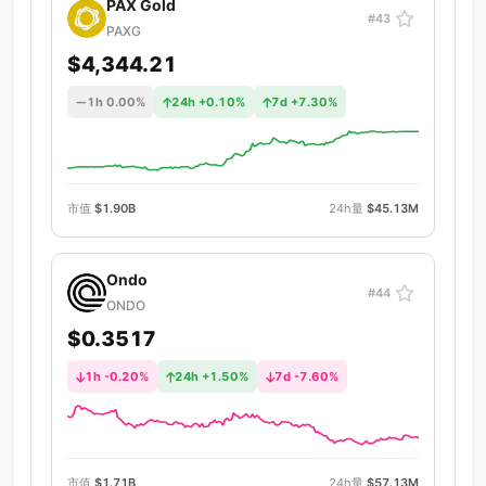
PAX Gold
#43
PAXG
$4,344.21
1h 0.00%
24h +0.10%
7d +7.30%
市值
$1.90B
24h量
$45.13M
Ondo
#44
ONDO
$0.3517
1h -0.20%
24h +1.50%
7d -7.60%
市值
$1.71B
24h量
$57.13M