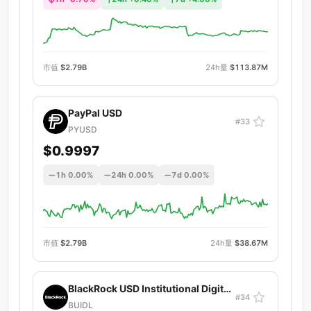
市值
$2.79B
24h量
$113.87M
PayPal USD
#33
PYUSD
$0.9997
1h 0.00%
24h 0.00%
7d 0.00%
市值
$2.79B
24h量
$38.67M
BlackRock USD Institutional Digital Liquidity Fund
#34
BUIDL