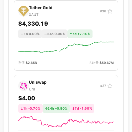
Tether Gold
#36
XAUT
$4,330.19
1h 0.00%
24h 0.00%
7d +7.10%
市值
$2.65B
24h量
$59.67M
Uniswap
#37
UNI
$4.00
1h -0.70%
24h +0.80%
7d -1.60%