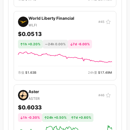
World Liberty Financial
#45
WLFI
$0.0513
1h +0.20%
24h 0.00%
7d -6.00%
市值
$1.63B
24h量
$17.49M
Aster
#46
ASTER
$0.6033
1h -0.30%
24h +0.50%
7d +0.60%