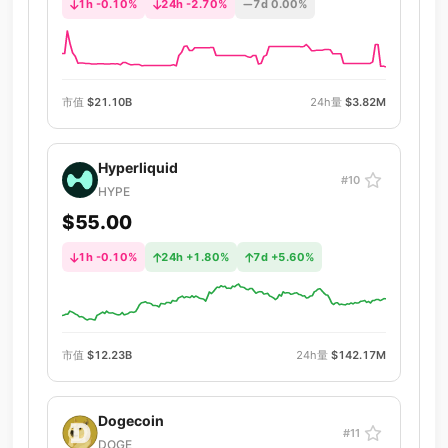
1h -0.10%
24h -2.70%
7d 0.00%
市值
$21.10B
24h量
$3.82M
Hyperliquid
#10
HYPE
$55.00
1h -0.10%
24h +1.80%
7d +5.60%
市值
$12.23B
24h量
$142.17M
Dogecoin
#11
DOGE