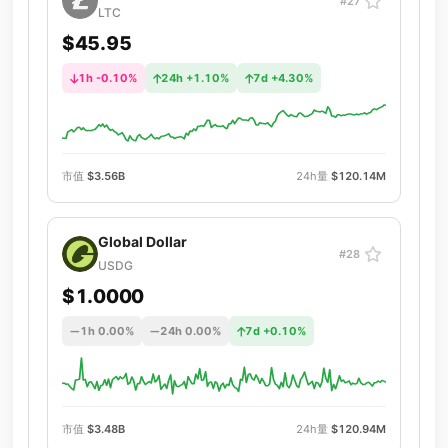
#27
LTC
$45.95
1h -0.10%
24h +1.10%
7d +4.30%
市值
$3.56B
24h量
$120.14M
Global Dollar
#28
USDG
$1.0000
1h 0.00%
24h 0.00%
7d +0.10%
市值
$3.48B
24h量
$120.94M