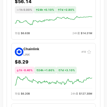
$56.14
1h 0.00%
24h +0.10%
7d +2.80%
市值
$6.63B
24h量
$14.31M
Chainlink
#19
LINK
$8.29
1h -0.40%
24h +1.60%
7d +3.10%
市值
$6.20B
24h量
$127.30M