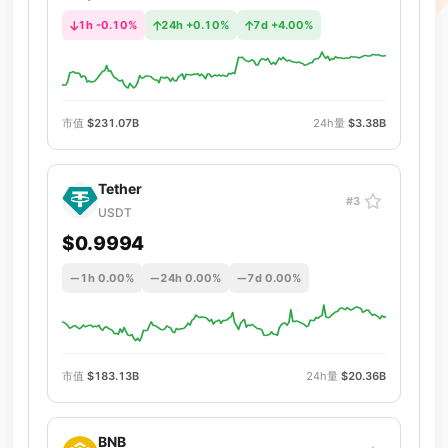
1h -0.10%
24h +0.10%
7d +4.00%
市值
$231.07B
24h量
$3.38B
Tether
#3
USDT
$0.9994
1h 0.00%
24h 0.00%
7d 0.00%
市值
$183.13B
24h量
$20.36B
BNB