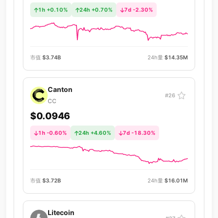
1h +0.10%
24h +0.70%
7d -2.30%
市值
$3.74B
24h量
$14.35M
Canton
#26
CC
$0.0946
1h -0.60%
24h +4.60%
7d -18.30%
市值
$3.72B
24h量
$16.01M
Litecoin