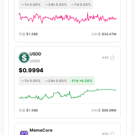
1h 0.00%
24h 0.00%
7d 0.00%
市值
$1.58B
24h量
$34.47M
USDD
#49
USDD
$0.9994
1h 0.00%
24h 0.00%
7d +0.20%
市值
$1.56B
24h量
$98.98M
MemeCore
#50