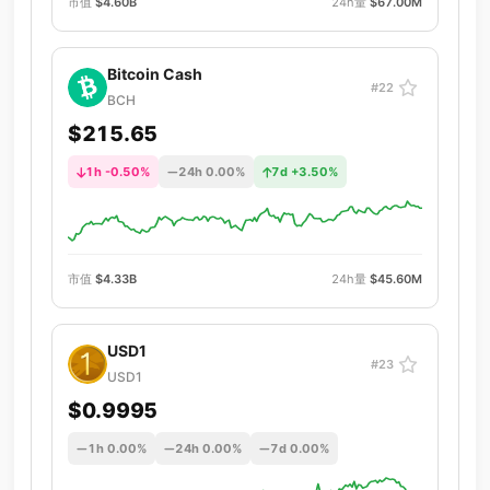
市值
$4.60B
24h量
$67.00M
Bitcoin Cash
#22
BCH
$215.65
1h -0.50%
24h 0.00%
7d +3.50%
市值
$4.33B
24h量
$45.60M
USD1
#23
USD1
$0.9995
1h 0.00%
24h 0.00%
7d 0.00%