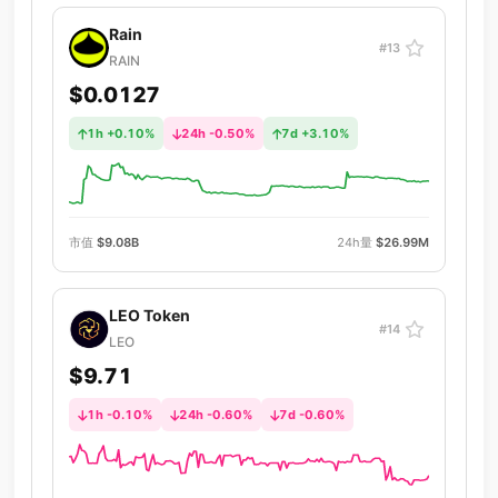
Rain
#13
RAIN
$0.0127
1h +0.10%
24h -0.50%
7d +3.10%
市值
$9.08B
24h量
$26.99M
LEO Token
#14
LEO
$9.71
1h -0.10%
24h -0.60%
7d -0.60%