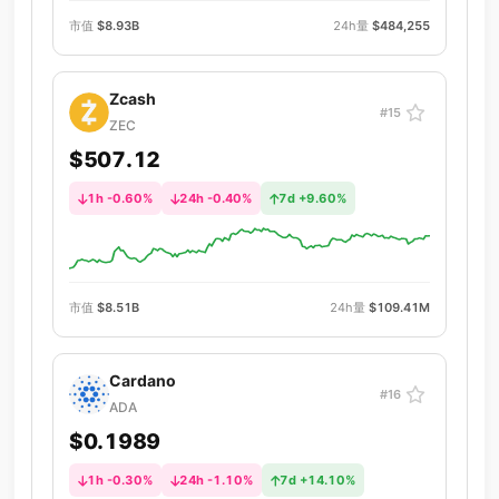
市值
$8.93B
24h量
$484,255
Zcash
#15
ZEC
$507.12
1h -0.60%
24h -0.40%
7d +9.60%
市值
$8.51B
24h量
$109.41M
Cardano
#16
ADA
$0.1989
1h -0.30%
24h -1.10%
7d +14.10%