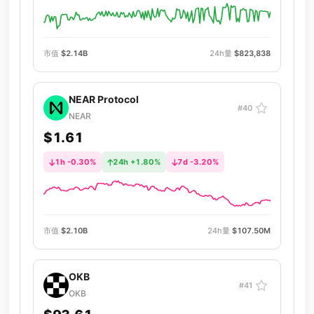
市值
$2.14B
24h量
$823,838
NEAR Protocol
#40
NEAR
$1.61
1h -0.30%
24h +1.80%
7d -3.20%
市值
$2.10B
24h量
$107.50M
OKB
#41
OKB