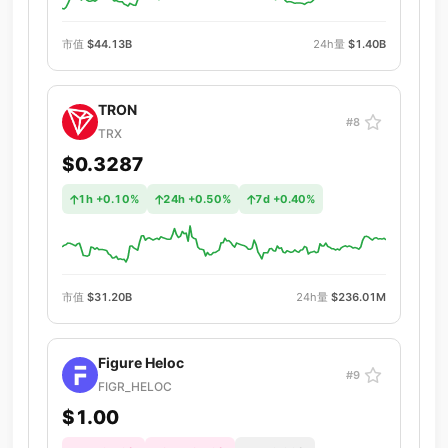
市值
$44.13B
24h量
$1.40B
TRON
#8
TRX
$0.3287
1h +0.10%
24h +0.50%
7d +0.40%
市值
$31.20B
24h量
$236.01M
Figure Heloc
#9
FIGR_HELOC
$1.00