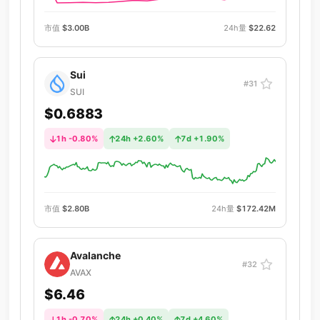
市值
$3.00B
24h量
$22.62
Sui
#31
SUI
$0.6883
1h -0.80%
24h +2.60%
7d +1.90%
市值
$2.80B
24h量
$172.42M
Avalanche
#32
AVAX
$6.46
1h -0.70%
24h +0.40%
7d +4.60%