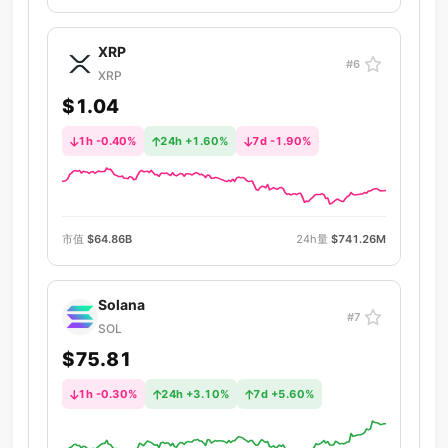
XRP
#6
XRP
$1.04
1h -0.40%
24h +1.60%
7d -1.90%
市值
$64.86B
24h量
$741.26M
Solana
#7
SOL
$75.81
1h -0.30%
24h +3.10%
7d +5.60%