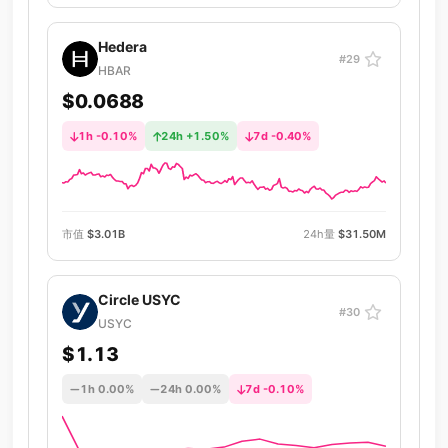
Hedera
#29
HBAR
$0.0688
1h -0.10%
24h +1.50%
7d -0.40%
市值
$3.01B
24h量
$31.50M
Circle USYC
#30
USYC
$1.13
1h 0.00%
24h 0.00%
7d -0.10%