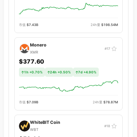
市值
$7.43B
24h量
$198.54M
Monero
#17
XMR
$377.60
1h +0.70%
24h +0.50%
7d +4.90%
市值
$7.09B
24h量
$78.87M
WhiteBIT Coin
#18
WBT