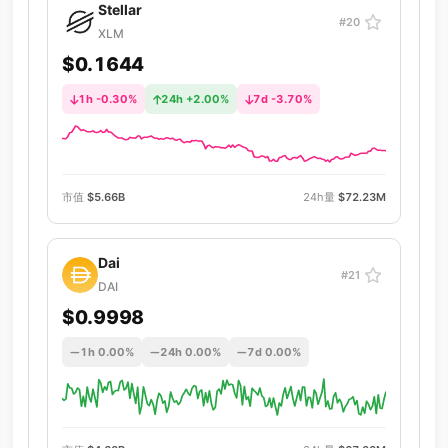
Stellar
#20
XLM
$0.1644
1h -0.30%
24h +2.00%
7d -3.70%
市值
$5.66B
24h量
$72.23M
Dai
#21
DAI
$0.9998
1h 0.00%
24h 0.00%
7d 0.00%