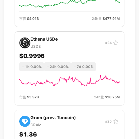
市值
$4.01B
24h量
$477.91M
Ethena USDe
#24
USDE
$0.9996
1h 0.00%
24h 0.00%
7d 0.00%
市值
$3.92B
24h量
$28.25M
Gram (prev. Toncoin)
#25
GRAM
$1.36