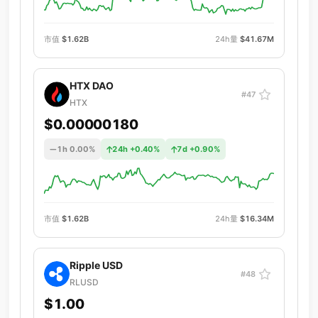
市值
$1.62B
24h量
$41.67M
HTX DAO
#47
HTX
$0.00000180
1h 0.00%
24h +0.40%
7d +0.90%
市值
$1.62B
24h量
$16.34M
Ripple USD
#48
RLUSD
$1.00