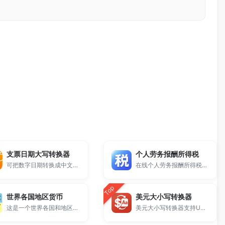
支票日期大写转换器
个人劳务报酬所得税
可把数字日期转换成中文日期大写。
在线个人劳务报酬所得税计算器，自动计算应纳税额、税率、速算扣除数与税后实得收入，适用于自由职业、兼职、劳务费等多种场景，永久免费使用。
Top
世界各国地区货币
美元大小写转换器
这是一个世界各国和地区的货币符号、单位、兑换比率数据表。
美元大小写转换器支持USD金额大写英文写法及人民币金额大写转换，自动生成标准财务格式，适用于合同、发票、报销等场景，在线一键转换，结果准确规范。