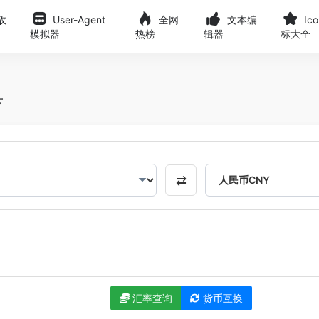
敌
User-Agent
全网
文本编
Ic
模拟器
热榜
辑器
标大全
具
⇄
汇率查询
货币互换