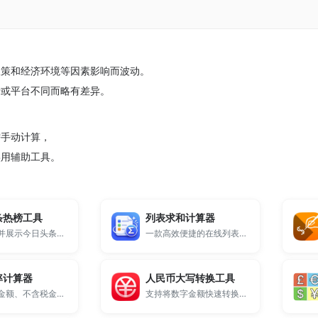
政策和经济环境等因素影响而波动。
行或平台不同而略有差异。
需手动计算，
实用辅助工具。
条热榜工具
列表求和计算器
实时收集并展示今日头条平台最热门的新闻话题与社会热点。
一款高效便捷的在线列表求和计算器，支持多种分隔符格式（换行、逗号、空格、Tab），自动排除空行与非法字符，适合处理表格数据、日志统计、批量数据求和等场景。
率计算器
人民币大写转换工具
支持含税金额、不含税金额和税率之间一键换算，快速计算税额、含税价与不含税价，适用于发票计算、增值税换算和日常财务核算。
支持将数字金额快速转换为中文大写金额，适用于发票、合同、财务填写等场景，支持小数金额输入，在线生成结果，简单易用。