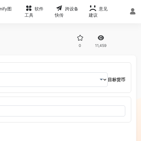
onify图
软件
跨设备
意见
工具
快传
建议
0
11,459
目标货币