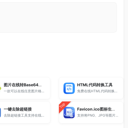
图片在线转Base64编码
HTML代码转换工具
一款可以在线任意图片格式转Base64 DataUrl编码工具
免费在线HTML代码转换工具，支持HTML转JS、PHP、ASP等多语言代码生成，一键完成HTML转义与编码转换，适合开发调试与网页嵌入使用。
Top
一键去除超链接
Favicon.ico图标生成器
去除超链接工具支持在线删除HTML中的a标签并保留文本内容，适用于网页复制、文本清洗和内容整理，无需安装，打开即可使用。
支持将PNG、JPG等图片一键转换为ICO网站图标。