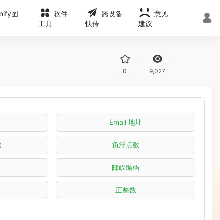
onify图
软件
跨设备
意见
工具
快传
建议
0
9,027
Email 地址
）
负浮点数
邮政编码
正整数