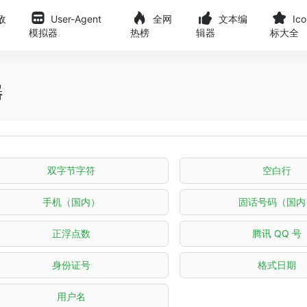
敌
User-Agent
全网
文本编
Ic
模拟器
热榜
辑器
标大全
器
双字节字符
空白行
手机（国内）
固话号码（国内
正浮点数
腾讯 QQ 号
身份证号
格式日期
用户名