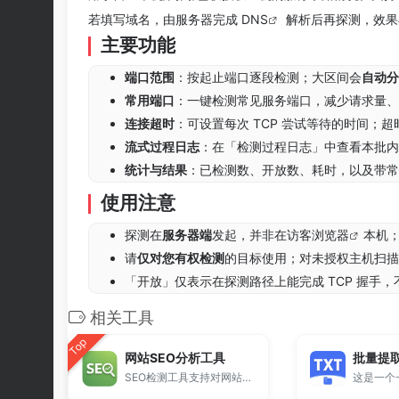
若填写域名，由服务器完成
DNS
解析后再探测，效果与
主要功能
端口范围
：按起止端口逐段检测；大区间会
自动分
常用端口
：一键检测常见服务端口，减少请求量、
连接超时
：可设置每次 TCP 尝试等待的时间；
流式过程日志
：在「检测过程日志」中查看本批内
统计与结果
：已检测数、开放数、耗时，以及带常
使用注意
探测在
服务器端
发起，并非在访客
浏览器
本机
请
仅对您有权检测
的目标使用；对未授权主机扫描
「开放」仅表示在探测路径上能完成 TCP 握
相关工具
Top
网站SEO分析工具
SEO检测工具支持对网站页面进行全面SEO分析，检测标题、关键词、结构及常见优化问题，生成SEO分析报告，帮助提升网站排名与搜索引擎表现。