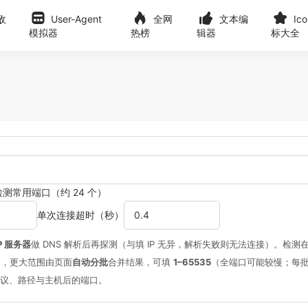
敌
User-Agent
全网
文本编
Ic
模拟器
热榜
辑器
标大全
测常用端口（约 24 个）
单次连接超时（秒）
P 服务器
做 DNS 解析后再探测（与填 IP 无异，解析失败则无法连接）。检
口），更大范围由页面
自动分批
合并结果，可填
1–65535
（全端口可能较慢；每
议、路径与主机后的端口。