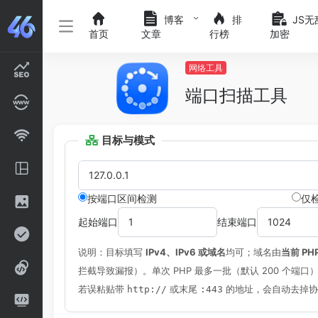
博客
排
JS无
首页
文章
行榜
加密
网络工具
端口扫描工具
目标与模式
按端口区间检测
仅检
起始端口
结束端口
说明：目标填写
IPv4、IPv6 或域名
均可；域名由
当前 PH
拦截导致漏报）。单次 PHP 最多一批（默认 200 个端
若误粘贴带
或末尾
的地址，会自动去掉协
http://
:443