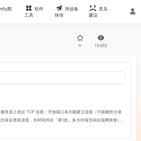
onify图
软件
跨设备
意见
工具
快传
建议
0
13,502
测在服务器上发起 TCP 连接；开放端口表示能建立连接（可能被防火墙
批结束会更新进度，长时间停在「第1批」多为对端无响应或网络慢）。