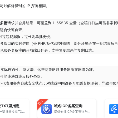
对解析得到的 IP 探测相同。
多批
请求并合并结果，可覆盖到 1–65535 全量（全端口扫描可能非常
适合快速自查。
超时过短易漏报，过长则单批更慢。
各端口的实时进度（受 PHP/反代/缓冲影响，部分环境会在一批结束后
见服务名备注的开放端口列表，支持复制结果与复制日志。
；实际连通性、防火墙、运营商策略以服务器所在网络为准。
可能违法或违反服务条款。
手，不代表服务内容或安全状态；对端或中间设备可能丢弃探测包，导致与预
Top
批量提取TXT里指定内容
域名ICP备案查询
这是一个一键批量提取TXT里指定内容的工具。
提供专业ICP备案查询与网站备案信息查询服务，支持域名备案号查询、网站是否备案检测及备案信息快速获取，适用于站长工具、域名检测与SEO分析。