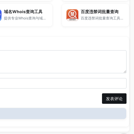
域名Whois查询工具
百度违禁词批量查询
提供专业Whois查询与域名信息查询服务，支持查询域名注册信息、注册商、到期时间及DNS记录，适用于域名检测、SEO分析及站长工具使用。
百度违禁词批量查询工具支持快速检测关键词是否触发百度风控、系统禁词，适合站长、SEO人员、广告投放前内容风控检查，支持分类导出结果，永久免费。
发表评论