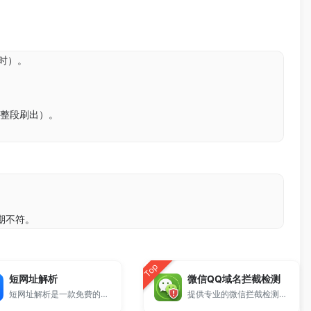
耗时）。
再整段刷出）。
期不符。
Top
短网址解析
微信QQ域名拦截检测
短网址解析是一款免费的在线工具，支持快速还原短链接的真实跳转地址。
提供专业的微信拦截检测、QQ拦截检测、域名被墙检测服务，一键查询网站是否被封、被拦截或被限制访问。