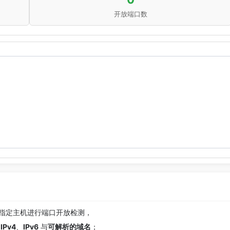
开放端口数
接对指定主机进行端口开放检测，
持
IPv4
、
IPv6
与
可解析的域名
；