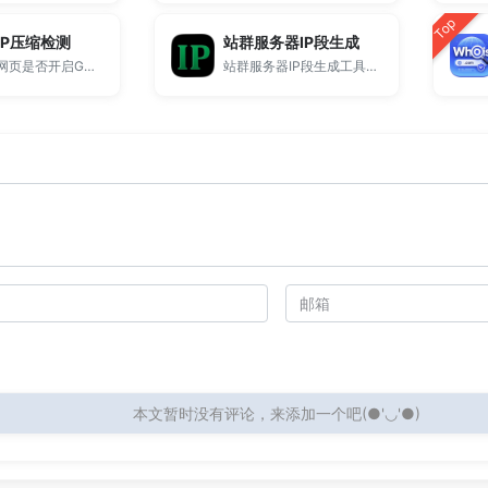
Top
IP压缩检测
站群服务器IP段生成
用来检测网页是否开启GZIP压缩。
站群服务器IP段生成工具，支持批量输入 IP 区间并自动展开为完整IP列表，适用于站群部署、SEO分布系统、CDN节点管理、服务器运维等场景，永久免费使用。
本文暂时没有评论，来添加一个吧(●'◡'●)