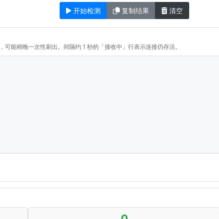
开始检测
复制结果
清空
可能稍晚一次性刷出。间隔约 1 秒的「接收中」行表示连接仍存活。
0