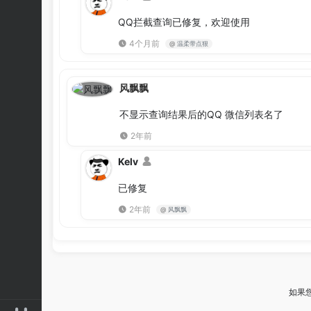
QQ拦截查询已修复，欢迎使用
4个月前
@
温柔带点狠
风飘飘
不显示查询结果后的QQ 微信列表名了
2年前
Kelv
已修复
2年前
@
风飘飘
如果您