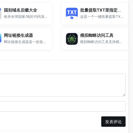
国别域名后缀大全
批量提取TXT里指定内容
收录全球国家/地区代码顶级域名。
这是一个一键批量提取TXT里指定内容的工具。
网址链接生成器
模拟蜘蛛访问工具
网址链接生成器是一款批量生成规律网址的工具，支持等差、等比、字母序列自动构造下载地址、文章页链接、图片地址等，适合站长和开发者，永久免费。
模拟蜘蛛访问工具支持模拟百度及其他搜索引擎蜘蛛抓取网页内容，查看搜索引擎实际获取的页面源码，适用于SEO检测、页面劫持分析及抓取异常排查。
发表评论