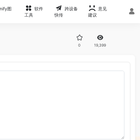
onify图
软件
跨设备
意见
工具
快传
建议
0
19,399