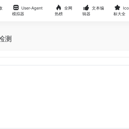
敌
User-Agent
全网
文本编
Ic
模拟器
热榜
辑器
标大全
检测