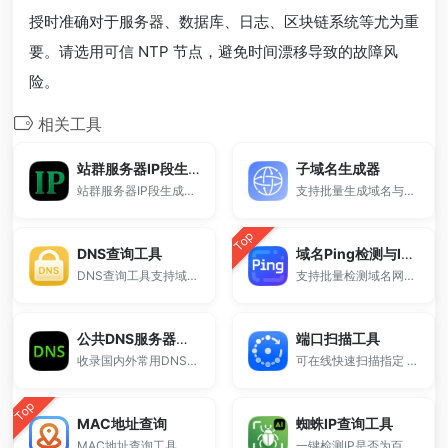
授时准确对于服务器、数据库、日志、区块链系统等尤为重
要。请选用可信 NTP 节点，避免时间漂移导致的故障风
险。
相关工具
站群服务器IP段生成
子域名生成器
站群服务器IP段生成工具，支持批量输入 IP 区间并自动展开为完整IP列表，适用于站群部署、SEO分布系统、CDN节点管理、服务器运维等场景，永久免费使用。
支持批量生成域名与泛解析子域名，适用于站群部署、SEO测试与开发环境使用。
Top
DNS查询工具
域名Ping检测与IP解析
DNS查询工具支持域名解析记录查询，可快速查看A、AAAA、MX、NS、TXT、CNAME等DNS记录信息，支持在线解析检测与结果复制，适用于站长运维、域名排查、邮箱配置及DNS问题诊断。
支持批量检测域名网络延迟并获取对应IP地址，快速判断网站连通性与解析情况，适用于服务器检测、DNS排查和网络优化等场景。
公共DNS服务器地址大全
端口扫描工具
收录国内外常用DNS服务器IP地址，包括114DNS、阿里DNS、Google DNS、Cloudflare DNS等。
可在线快速扫描指定 IP 或域名的常用端口是否开放
Top
MAC地址查询
蜘蛛IP查询工具
MAC地址查询工具，支持通过MAC地址快速识别设备厂商与OUI信息，支持批量查询，基于IEEE官方数据库，适用于网络运维、设备识别与安全分析，免费在线使用。
一键检测IP是否为百度、谷歌等搜索引擎爬虫，快速识别真假蜘蛛。