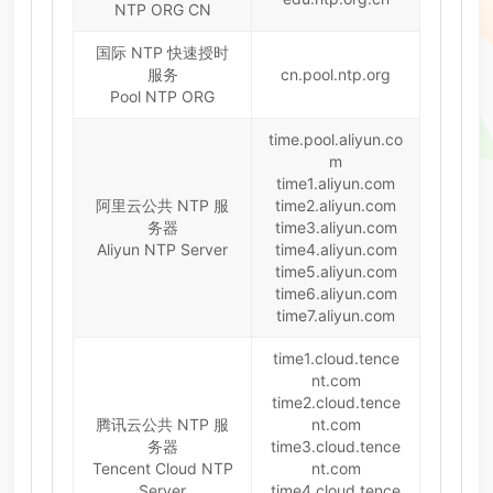
NTP ORG CN
国际 NTP 快速授时
服务
cn.pool.ntp.org
Pool NTP ORG
time.pool.aliyun.co
m
time1.aliyun.com
阿里云公共 NTP 服
time2.aliyun.com
务器
time3.aliyun.com
Aliyun NTP Server
time4.aliyun.com
time5.aliyun.com
time6.aliyun.com
time7.aliyun.com
time1.cloud.tence
nt.com
time2.cloud.tence
腾讯云公共 NTP 服
nt.com
务器
time3.cloud.tence
Tencent Cloud NTP
nt.com
Server
time4.cloud.tence