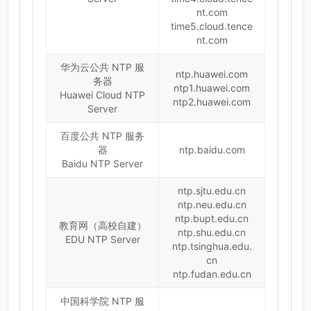
nt.com
time5.cloud.tence
nt.com
华为云公共 NTP 服
ntp.huawei.com
务器
ntp1.huawei.com
Huawei Cloud NTP
ntp2.huawei.com
Server
百度公共 NTP 服务
器
ntp.baidu.com
Baidu NTP Server
ntp.sjtu.edu.cn
ntp.neu.edu.cn
ntp.bupt.edu.cn
教育网（高校自建）
ntp.shu.edu.cn
EDU NTP Server
ntp.tsinghua.edu.
cn
ntp.fudan.edu.cn
中国科学院 NTP 服