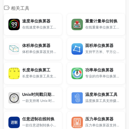
相关工具
速度单位换算器
重量计量单位转换
在线速度单位换算工具，支持 m/s、km/h、km/s、马赫（mach）、节（knot）、英尺/秒、英里/小时、光速、光年/年等单位精准换算。
在线重量单位换算工具支持公斤、克、斤、磅、盎司、金衡盎司、市制担等单位换算，支持公制、英美制、金衡制、市制四大系统，适合科学计算、黄金称重、国际物流等场景使用，输入任意单位自动换算所有对应结果。
体积单位换算器
面积单位换算器
体积单位换算器支持立方米、升、毫升、加仑、立方英尺、液量盎司等多种体积单位在线换算。
支持平方米、平方公里、亩、英亩、平方英尺等多种单位互相转换。
长度单位换算工
功率单位换算器
长度单位换算工具支持米、公里、厘米、毫米、英尺、英寸等多种单位互相转换，输入数值即可自动计算，适用于学习、工程及日常使用。
专业的功率单位换算工具，支持瓦特（W）、千瓦（kW）、马力（HP/PS）、焦耳/秒、英热单位、牛顿·米/秒等功率单位在线换算。
Unix时间戳日期互转
温度单位换算工具
一款支持将 Unix 时间戳与北京时间互相转换的在线工具，支持秒和毫秒级别，帮助开发者、站长、运维快速进行时间格式互转，内置各语言时间戳代码参考，便于复制使用。
温度换算工具支持摄氏度、华氏度、开尔文等多种温度单位互相转换，输入数值即可自动计算，适用于学习、科研及日常使用。
任意进制在线转换
压力单位换算器
一款任意进制转换小工具。
压力单位换算器支持在线转换 bar、Pa、kPa、MPa、psi、atm、mmHg、kgf/cm² 等多种压力单位。