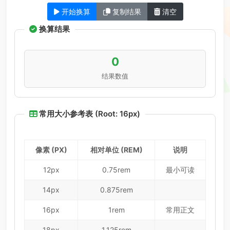
开始换算
复制结果
清空
换算结果
0
结果数值
常用大小参考表 (Root:
16
px)
像素 (PX)
相对单位 (REM)
说明
12px
0.75rem
最小可读
14px
0.875rem
16px
1rem
常用正文
18px
1.125rem