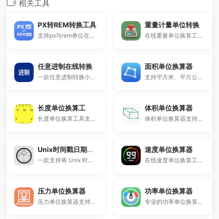
相关工具
PX转REM转换工具
重量计量单位转换
支持px与rem单位在线换算，适用于前端开发与响应式布局设计。
在线重量单位换算工具支持公斤、克、斤、磅、盎司、金衡盎司、市制担等单位换算，支持公制、英美制、金衡制、市制四大系统，适合科学计算、黄金称重、国际物流等场景使用，输入任意单位自动换算所有对应结果。
任意进制在线转换
面积单位换算器
一款任意进制转换小工具。
支持平方米、平方公里、亩、英亩、平方英尺等多种单位互相转换。
长度单位换算工
体积单位换算器
长度单位换算工具支持米、公里、厘米、毫米、英尺、英寸等多种单位互相转换，输入数值即可自动计算，适用于学习、工程及日常使用。
体积单位换算器支持立方米、升、毫升、加仑、立方英尺、液量盎司等多种体积单位在线换算。
Unix时间戳日期互转
速度单位换算器
一款支持将 Unix 时间戳与北京时间互相转换的在线工具，支持秒和毫秒级别，帮助开发者、站长、运维快速进行时间格式互转，内置各语言时间戳代码参考，便于复制使用。
在线速度单位换算工具，支持 m/s、km/h、km/s、马赫（mach）、节（knot）、英尺/秒、英里/小时、光速、光年/年等单位精准换算。
压力单位换算器
功率单位换算器
压力单位换算器支持在线转换 bar、Pa、kPa、MPa、psi、atm、mmHg、kgf/cm² 等多种压力单位。
专业的功率单位换算工具，支持瓦特（W）、千瓦（kW）、马力（HP/PS）、焦耳/秒、英热单位、牛顿·米/秒等功率单位在线换算。