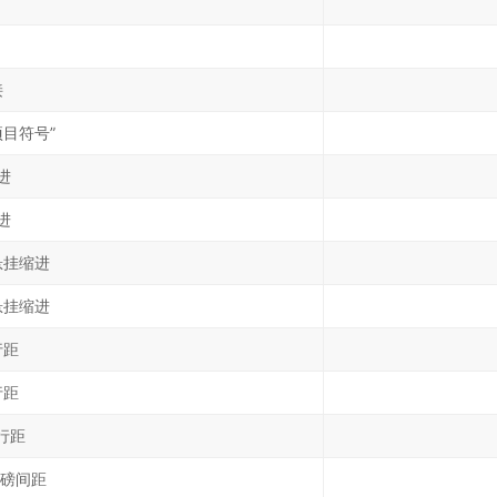
接
目符号”
进
进
悬挂缩进
悬挂缩进
行距
行距
倍行距
 磅间距