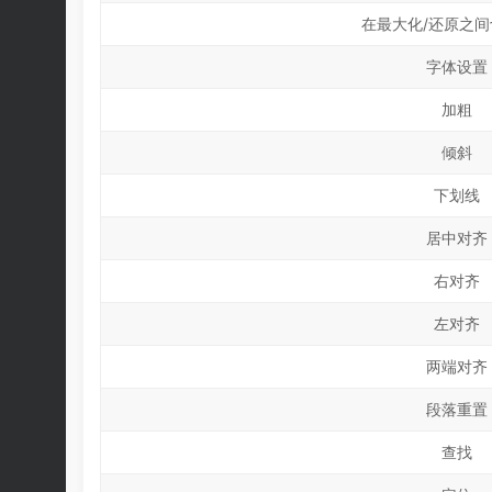
在最大化/还原之
字体设置
加粗
倾斜
下划线
居中对齐
右对齐
左对齐
两端对齐
段落重置
查找