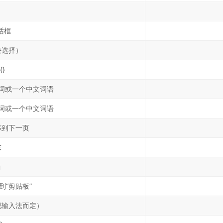
话框
块选择）
}
词或一个中文词语
词或一个中文词语
移到下一页
末
首
到“剪贴板”
视输入法而定）