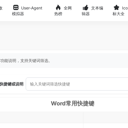
敌
User-Agent
全网
文本编
Ic
模拟器
热榜
辑器
标大全
键与功能说明，支持关键词筛选。
快捷键或说明
Word常用快捷键