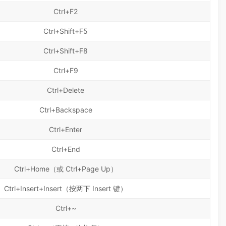
Ctrl+F2
Ctrl+Shift+F5
Ctrl+Shift+F8
Ctrl+F9
Ctrl+Delete
Ctrl+Backspace
Ctrl+Enter
Ctrl+End
Ctrl+Home（或 Ctrl+Page Up）
Ctrl+Insert+Insert（按两下 Insert 键）
Ctrl+~