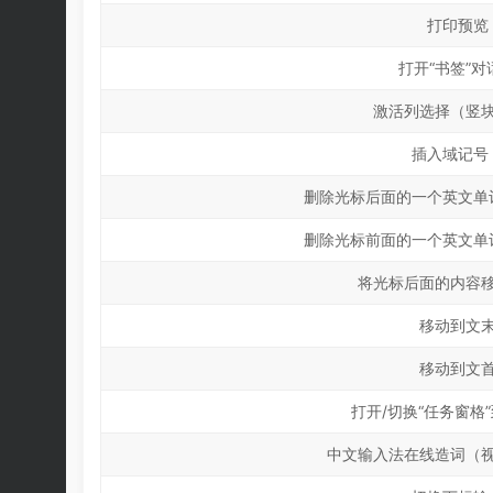
打印预览
打开“书签”对
激活列选择（竖
插入域记号 {
删除光标后面的一个英文单
删除光标前面的一个英文单
将光标后面的内容
移动到文
移动到文
打开/切换“任务窗格”
中文输入法在线造词（