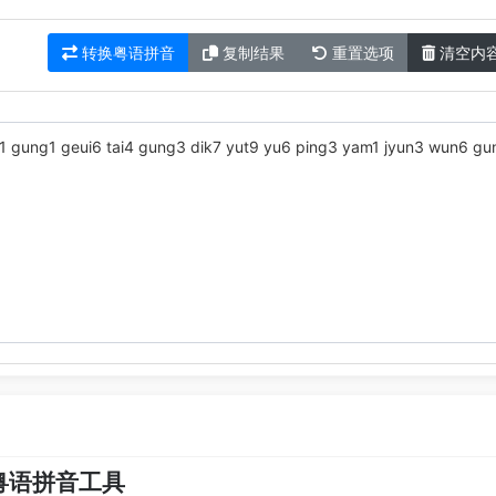
转换粤语拼音
复制结果
重置选项
清空内
/粤语拼音工具