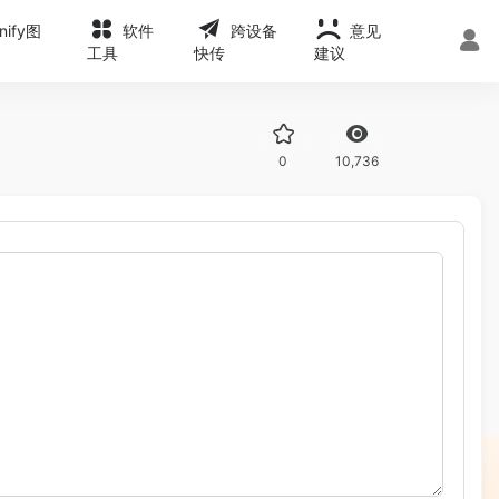
onify图
软件
跨设备
意见
工具
快传
建议
0
10,736