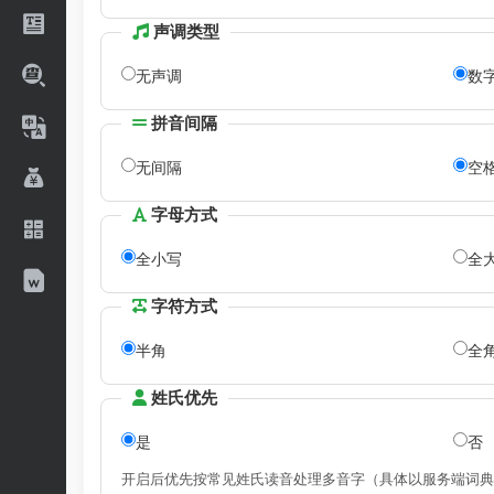
声调类型
无声调
数
拼音间隔
无间隔
空
字母方式
全小写
全
字符方式
半角
全
姓氏优先
是
否
开启后优先按常见姓氏读音处理多音字（具体以服务端词典