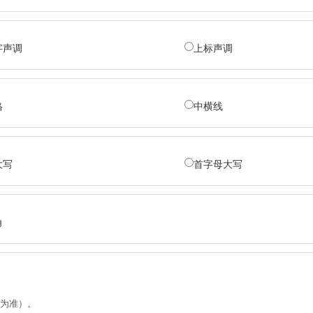
字声调
上标声调
格
中横线
大写
首字母大写
角
为准）。