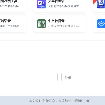
拼音在线工具
文本转粤语
支持批量将中文名字转换为标准拼音格式，提供大小写设置、姓氏位置切换、分隔符自定义等功能，适用于身份证明、签证资料、学生注册、出国申请等姓名拼音转换需求。
支持将文字转换为粤语发音和广东话语音朗读，无需下载安装即可直接使用。
字转语音
中文转拼音
支持文本朗读、文字朗读与TTS语音合成，无需下载安装即可在线使用。
在线汉字拼音转换器工具，方便的把中文转换成有普通话拼音注音的格式，还能查询中文生字的拼音。
本文暂时没有评论，来添加一个吧(●'◡'●)