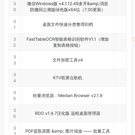
3
微信Windows版 v4.1.12.49多开&amp;消息
0
防撤回公测版绿色版x64位（7.30更新）
3
桌面文件快速分类整理归档
1
3
FastTableOCR智能表格识别软件V1.1（增加
2
复制表格按钮）
3
文件加密工具v4
3
3
KTV双屏点歌机
4
3
轻量浏览器：Median Browser v2.1.9
5
3
RDO v1.4.7汉化版 远程桌面管理器
6
3
PDF提取原图 &amp; 图片缩放 —— 批量工具
7