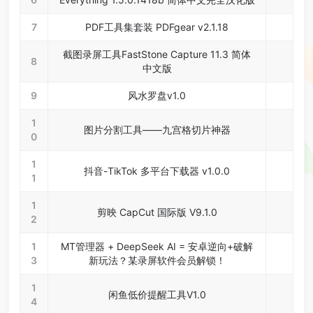
7
PDF工具集套装 PDFgear v2.1.18
截图录屏工具FastStone Capture 11.3 简体
8
中文版
9
风水罗盘v1.0
1
图片分割工具——九宫格切片神器
0
1
抖音-TikTok 多平台下载器 v1.0.0
1
1
剪映 CapCut 国际版 V9.1.0
2
1
MT管理器 + DeepSeek AI = 安卓逆向+破解
3
新玩法？某录屏软件会员解锁！
1
闲鱼低价提醒工具V1.0
4