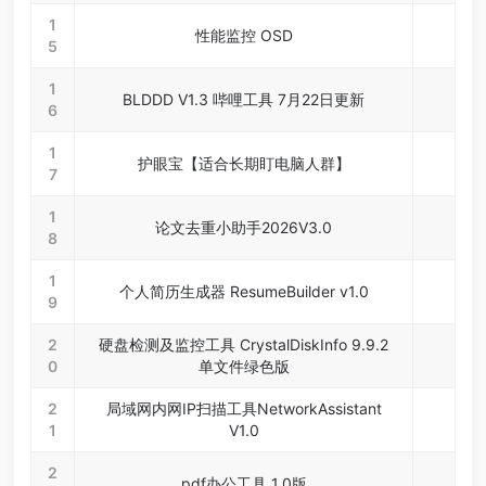
1
性能监控 OSD
5
1
BLDDD V1.3 哔哩工具 7月22日更新
6
1
护眼宝【适合长期盯电脑人群】
7
1
论文去重小助手2026V3.0
8
1
个人简历生成器 ResumeBuilder v1.0
9
2
硬盘检测及监控工具 CrystalDiskInfo 9.9.2
0
单文件绿色版
2
局域网内网IP扫描工具NetworkAssistant
1
V1.0
2
pdf办公工具 1.0版