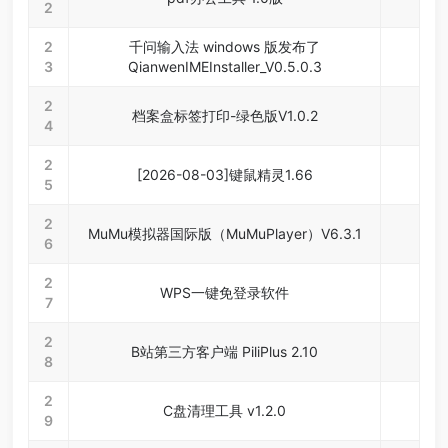
2
2
千问输入法 windows 版发布了
3
QianwenIMEInstaller_V0.5.0.3
2
档案盒标签打印-绿色版V1.0.2
4
2
[2026-08-03]键鼠精灵1.66
5
2
MuMu模拟器国际版（MuMuPlayer）V6.3.1
6
2
WPS一键免登录软件
7
2
B站第三方客户端 PiliPlus 2.10
8
2
C盘清理工具 v1.2.0
9