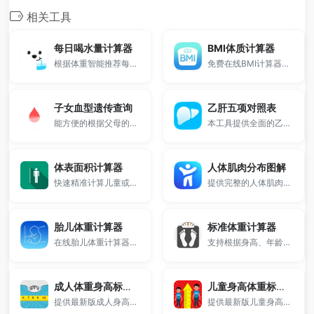
相关工具
每日喝水量计算器
BMI体质计算器
根据体重智能推荐每日合理饮水量。
免费在线BMI计算器，支持根据身高和体重快速计算BMI指数。
子女血型遗传查询
乙肝五项对照表
能方便的根据父母的血型推测孩子的血型。
本工具提供全面的乙肝五项对照表解读。
体表面积计算器
人体肌肉分布图解
快速精准计算儿童或成人的身体表面积。
提供完整的人体肌肉结构示意图，涵盖全身主要肌肉名称、位置及训练部位说明，适用于健身入门、力量训练及人体解剖学习，帮助快速了解各肌群功能与锻炼方法。
胎儿体重计算器
标准体重计算器
在线胎儿体重计算器支持输入双顶径（BPD）、腹围（AC）和股骨长（FL）等超声数据，基于Shepard公式快速估算胎儿体重，帮助孕妇了解宝宝发育情况，是产检常用的实用辅助工具。
支持根据身高、年龄、性别计算理想体重范围，并提供BMI指数分析与身高体重对照表参考。
成人体重身高标准对照表
儿童身高体重标准表
提供最新版成人身高体重标准对照表，覆盖15至60岁男女各年龄段。
提供最新版儿童身高体重标准表，涵盖0-18岁男孩女孩的身高、体重及偏瘦、标准、超重、肥胖区间，家长可根据此表对照孩子的生长发育情况，科学管理儿童体质与营养。