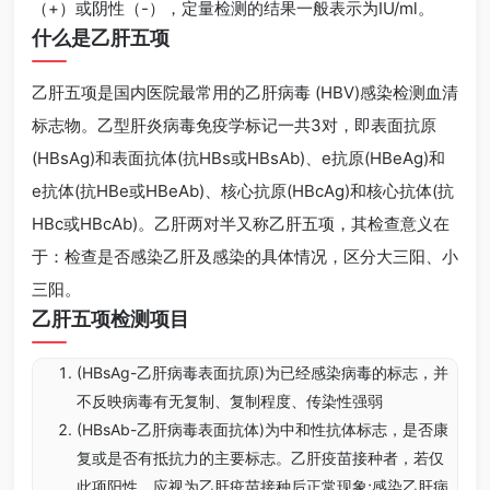
（+）或阴性（-），定量检测的结果一般表示为IU/ml。
什么是乙肝五项
乙肝五项是国内医院最常用的乙肝病毒 (HBV)感染检测血清
标志物。乙型肝炎病毒免疫学标记一共3对，即表面抗原
(HBsAg)和表面抗体(抗HBs或HBsAb)、e抗原(HBeAg)和
e抗体(抗HBe或HBeAb)、核心抗原(HBcAg)和核心抗体(抗
HBc或HBcAb)。乙肝两对半又称乙肝五项，其检查意义在
于：检查是否感染乙肝及感染的具体情况，区分大三阳、小
三阳。
乙肝五项检测项目
(HBsAg-乙肝病毒表面抗原)为已经感染病毒的标志，并
不反映病毒有无复制、复制程度、传染性强弱
(HBsAb-乙肝病毒表面抗体)为中和性抗体标志，是否康
复或是否有抵抗力的主要标志。乙肝疫苗接种者，若仅
此项阳性，应视为乙肝疫苗接种后正常现象;感染乙肝病