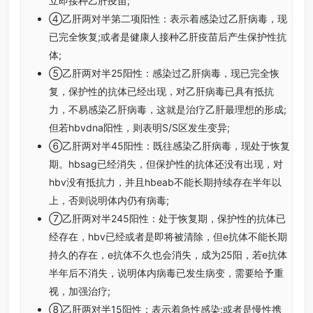
立即接种乙肝疫苗;
④乙肝两对半第二项阳性：表示着感染过乙肝病毒，现
已完全恢复;或者是健康人接种乙肝疫苗后产生保护性抗
体;
⑤乙肝两对半25阳性：感染过乙肝病毒，现已完全恢
复，保护性的抗体已经出现，对乙肝病毒已具有抵抗
力，不易感染乙肝病毒，这就是治疗乙肝最理想的形成;
但若hbvdna阳性，则表明S/S区发生变异;
⑥乙肝两对半45阳性：既往感染乙肝病毒，现处于恢复
期。hbsag已经消失，但保护性的抗体还没有出现，对
hbv没有抵抗力，并且hbeab不能长期持续存在半年以
上，否则说明体内仍有病毒;
⑦乙肝两对半245阳性：处于恢复期，保护性的抗体已
经存在，hbv已经或者是即将被清除，但e抗体不能长期
持久的存在，e抗体不久也会消失，成为25阳，若e抗体
半年后不消失，说明体内病毒已发生病变，需要给予重
视，加强治疗;
⑧乙肝两对半15阳性：表示着急性感染;或者是慢性携