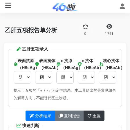
乙肝五项报告单分析
0
1,751
乙肝五项录入
表面抗原
表面抗体
e 抗原
e 抗体
核心抗体
（HBsAg）
（HBsAb）
（HBeAg）
（HBeAb）
（HBcAb）
提示：五项的「+ / -」为定性结果。本工具给出的是常见组合
的解释方向，不能替代医生诊断。
分析结果
复制报告
重置
快速判断