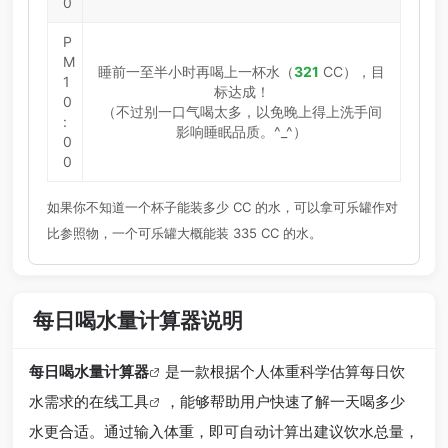
0
P
M
睡前一至半小时再喝上一杯水（
321
CC），目
1
标达成！
0
（不过别一口气喝太多，以免晚上得上洗手间
:
影响睡眠品质。^_^）
0
0
如果你不知道一个杯子能装多少 CC 的水，可以拿可乐罐作对
比参照物，一个可乐罐大概能装 335 CC 的水。
每日喝水量计算器说明
每日喝水量计算器
是一款根据个人体重科学估算每日饮
水需求的
在线工具
，能够帮助用户快速了解一天喝多少
水更合适。通过输入体重，即可自动计算出建议饮水总量，