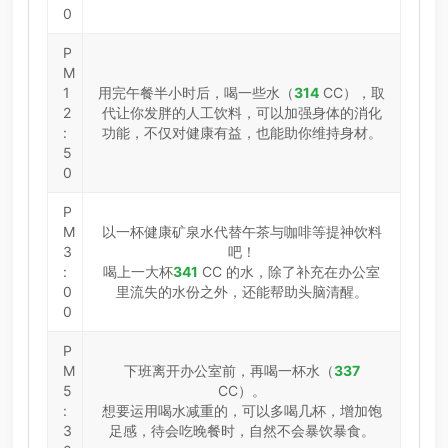
0
P
M
1
用完午餐半小时后，喝一些水（
314
CC），取
2
代让你发胖的人工饮料，可以加强身体的消化
:
功能，不仅对健康有益，也能助你维持身材。
5
0
P
M
以一杯健康矿泉水代替午茶与咖啡等提神饮料
3
吧！
:
喝上一大杯
341
CC 的水，除了补充在办公室
0
里流失的水份之外，还能帮助头脑清醒。
0
P
M
下班离开办公室前，再喝一杯水（
337
5
CC）。
:
想要运用喝水减重的，可以多喝几杯，增加饱
3
足感，待会吃晚餐时，自然不会暴饮暴食。