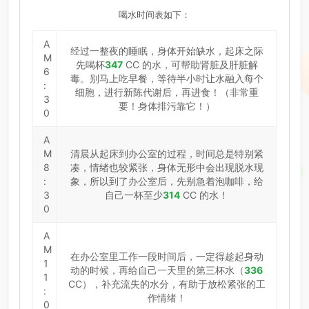
喝水时间表如下：
A
经过一整夜的睡眠，身体开始缺水，起床之际
M
先喝杯
347
CC 的水，可帮助肾脏及肝脏解
6
毒。别马上吃早餐，等待半小时让水融入每个
:
细胞，进行新陈代谢后，再进食！（非常重
3
要！身体排污靠它！）
0
A
M
清晨从起床到办公室的过程，时间总是特别紧
8
凑，情绪也较紧张，身体无形中会出现脱水现
:
象，所以到了办公室后，先别急着泡咖啡，给
3
自己一杯至少
314
CC 的水！
0
A
M
在办公室里工作一段时间后，一定得趁起身动
1
动的时候，再给自己一天里的第三杯水（
336
1
CC），补充流失的水分，有助于放松紧张的工
:
作情绪！
0