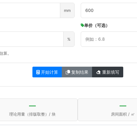
mm
单价（可选）
%
”估算。
开始计算
复制结果
重新填写
—
—
理论用量（排版取整）/ 块
房间面积 / ㎡