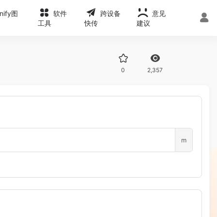
onify图
软件
跨设备
意见
工具
快传
建议
0
2,357
m