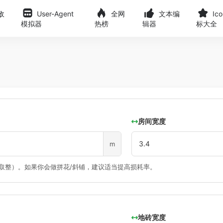
敌
User-Agent
全网
文本编
Ic
模拟器
热榜
辑器
标大全
房间宽度
m
上取整）。如果你会做拼花/斜铺，建议适当提高损耗率。
地砖宽度