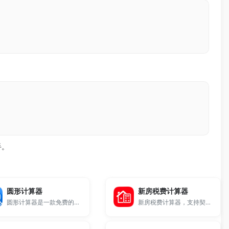
手。
圆形计算器
新房税费计算器
圆形计算器是一款免费的在线几何计算工具，支持快速计算圆的面积和周长。
新房税费计算器，支持契税、维修基金等购房费用一键计算，输入房价与面积即可快速得出总费用，适合买房前预算与成本分析，帮助你清楚了解买房需要交哪些税，免费在线使用。