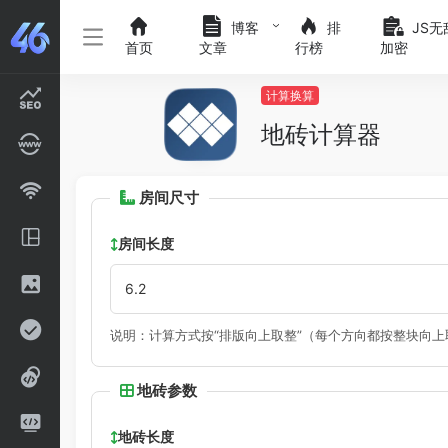
博客
排
JS无
首页
文章
行榜
加密
计算换算
地砖计算器
房间尺寸
房间长度
说明：计算方式按“排版向上取整”（每个方向都按整块向
地砖参数
地砖长度