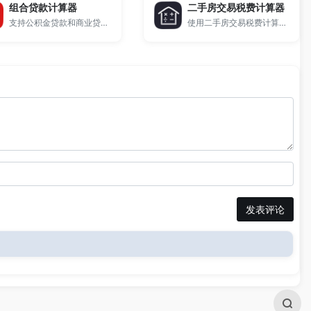
组合贷款计算器
二手房交易税费计算器
支持公积金贷款和商业贷款同时计算，输入贷款金额、利率和期限即可快速计算组合贷款月供、利息总额及还款明细。
使用二手房交易税费计算器，快速计算二手房买卖过程中产生的契税、个税、增值税、印花税等税费明细。支持普通住宅/非普通住宅、唯一住房等情况，结果精准，适用于全国各地房产交易场景。
发表评论