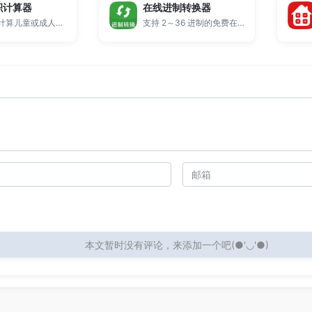
积计算器
在线进制转换器
快速精准计算儿童或成人的身体表面积。
支持 2～36 进制的免费在线进制转换工具。输入数字后可在二进制、八进制、十进制、十六进制等进制间即时换算，大整数采用高精度计算，适合学习、开发与日常换算。
本文暂时没有评论，来添加一个吧(●'◡'●)