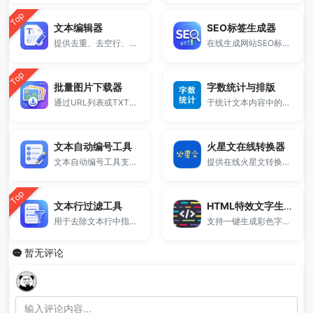
Top
文本编辑器
SEO标签生成器
提供去重、去空行、排序、反转、随机打乱及大小写转换。适合整理词表、URL 列表与多行文本，打开即用。
在线生成网站SEO标题、关键词和描述，帮助快速优化网站SEO设置，提高搜索引擎排名。
Top
批量图片下载器
字数统计与排版
通过URL列表或TXT文件导入图片链接，一键批量下载并自动打包ZIP文件。
于统计文本内容中的字符总数、中文字符数、英文单词数、标点符号数量等，可以简单方便的帮你统计文章或Word文档的字符个数，同时还具有一键排版整理功能。
文本自动编号工具
火星文在线转换器
文本自动编号工具支持为每行文本批量添加序号，支持自定义起始数字、编号格式与补零规则，适用于文本整理、数据标记与列表生成等场景。
提供在线火星文转换器、在线转换火星文、火星文转为简体、也可以通过繁简体转为火星文！
Top
文本行过滤工具
HTML特效文字生成器
用于去除文本行中指定的内容。
支持一键生成彩色字体、HTML文字代码、多样字体样式效果。
暂无评论