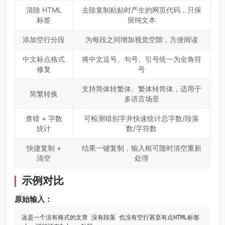
清除 HTML
去除复制粘贴时产生的网页代码，只保
标签
留纯文本
添加空行分段
为每段之间增加视觉空隙，方便阅读
中文标点格式
将中文逗号、句号、引号统一为全角符
修复
号
支持简体转繁体、繁体转简体，适用于
简繁转换
多语言场景
查错 + 字数
可检测错别字并快速统计总字数/段落
统计
数/字符数
快捷复制 +
结果一键复制，输入框可随时清空重新
清空
处理
示例对比
原始输入：
这是一个没有格式的文章 没有段落 也没有空行甚至有点HTML标签