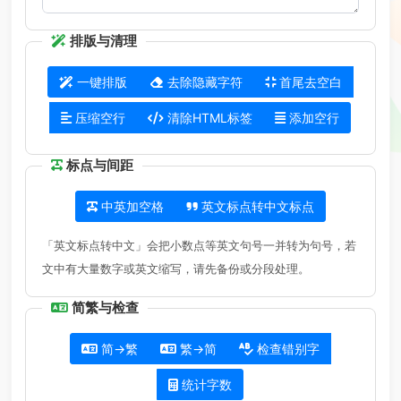
排版与清理
一键排版
去除隐藏字符
首尾去空白
压缩空行
清除HTML标签
添加空行
标点与间距
中英加空格
英文标点转中文标点
「英文标点转中文」会把小数点等英文句号一并转为句号，若
文中有大量数字或英文缩写，请先备份或分段处理。
简繁与检查
简→繁
繁→简
检查错别字
统计字数