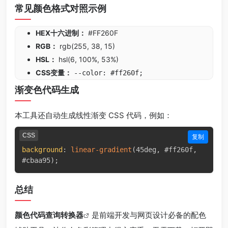
常见颜色格式对照示例
HEX十六进制：
#FF260F
RGB：
rgb(255, 38, 15)
HSL：
hsl(6, 100%, 53%)
CSS变量：
--color: #ff260f;
渐变色代码生成
本工具还自动生成线性渐变 CSS 代码，例如：
CSS
复制
background
:
linear-gradient
(
45deg
,
 #ff260f
,
#cbaa95
)
;
总结
颜色代码查询转换器
是前端开发与网页设计必备的配色