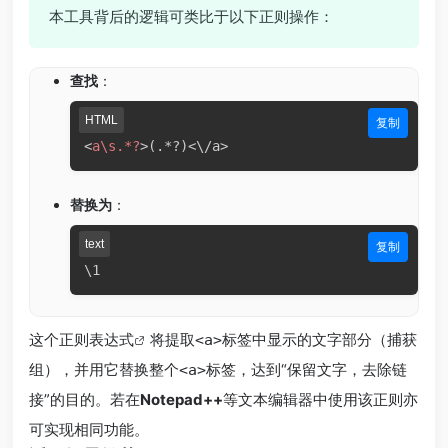
本工具背后的逻辑可类比于以下正则操作：
查找
：
HTML
复制
<
a\s.*?
>
替换为
：
text
复制
这个
正则表达式
将提取
标签中显示的文字部分（捕获
<a>
组），并用它替换整个
标签，达到“保留文字，去除链
<a>
接”的目的。若在
Notepad++
等文本编辑器中使用该正则亦
可实现相同功能。