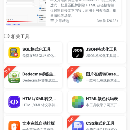
达式，批量匹配并删除 HTML 超链接标签，
仅保留链接文本内容，适用于网页清洗、批
量编辑等场景。
文章精选
3年前 (2023)
相关工具
SQL格式化工具
JSON格式化工具
免费在线SQL格式化工具，支持SQL语句美化、压缩、换行缩进及关键字大小写转换。
JSON格式化工具是一款强大的在线JSON处理工具，支持JSON解析、美化、压缩、校验、转义以及Unicode转中文等功能。
Top
Top
Dedecms标签生成器
图片在线转Base64编码
Dedecms标签生成器支持生成常用Dede调用标签，包括arclist、channel等标签代码，提供标签大全与参数配置，适用于织梦CMS模板开发与标签调用学习。
一款可以在线任意图片格式转Base64 DataUrl编码工具
HTML/XML转义字符对照表
HTML颜色代码表
HTML/XML转义字符对照表包含符号、数学符号、希腊字母、重要的国际标志、ISO 8859-1 (Latin-1)字符集、特殊符号等。
本工具收录了网页开发中常用的HTML十六进制颜色代码
Top
文本在线自动排版
CSS格式化工具
一个高效的文章自动排版工具
免费在线CSS格式化工具，支持CSS代码美化、压缩和一键整理结构。