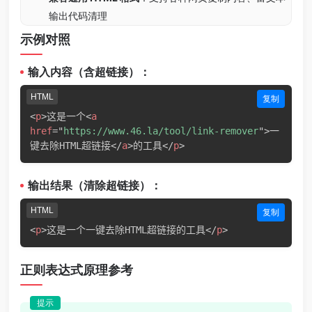
输出代码清理
示例对照
输入内容（含超链接）：
HTML
复制
<
p
>
这是一个
<
a
href
=
"
https://www.46.la/tool/link-remover
"
>
一
键去除HTML超链接
</
a
>
的工具
</
p
>
输出结果（清除超链接）：
HTML
复制
<
p
>
这是一个一键去除HTML超链接的工具
</
p
>
正则表达式原理参考