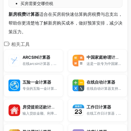
买房需要交哪些税
新房税费计算器
适合在买房前快速估算购房税费与总支出，
帮助你更清楚地了解新房购买成本，做好预算安排，减少决
策压力。
相关工具
ARCSIN计算器
中国家庭称谓计算器
在线arcsin计算器，支持反正弦函数(asin)快速计算，输入数值即可获取对应角度或弧度结果。
这是一款专为中国家庭打造的在线亲戚称谓计算器，支持输入任意家庭关系路径，即可快速计算出准确的亲属称谓，并支持正向称呼与逆向查找，避免走亲访友时的称谓尴尬。
五险一金计算器
在线自动计算器
专业的五险一金计算器。
在线自动计算器支持标准与科学计算，涵盖加减乘除、乘方、开方、对数、三角函数等数学运算，适合学生和工程人员。支持键盘输入，兼容所有浏览器，即开即用，无需下载。
房贷提前还款计算器
工作日计算器
输入贷款金额、利率和还款时间即可计算提前还款后节省的利息、剩余本金及月供变化，一键查看提前还款是否划算。
在线工作日计算器，支持计算两个日期之间的工作天数，可自动排除周末和节假日，适用于工资计算、项目周期安排和考勤统计，无需下载，打开即可使用。