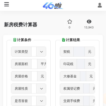
新房税费计算器
0
13,943
计算条件
计算结果
计算类型
契税
元
房屋面积
平方米
印花税
元
房屋价格
元
大修基金
元
房屋性质
权属登记费
元
是否首套
交易手续费
元