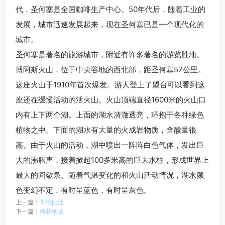
代，圣何塞是全国咖啡生产中心。50年代后，随着工业的
发展，城市迅速发展起来，现在圣何塞已是一个现代化的
城市。
圣何塞是著名的旅游城市，附近有许多著名的游览胜地。
博阿斯火山，位于中央谷地的西北部，距圣何塞57公里。
这座火山于1910年首次爆发。游人登上了望台可以看到这
座还在缓慢活动的活火山。火山顶端直径1600米的火山口
内有上下两个湖。上面的湖水清澈透亮，环抱于各种绿色
植物之中。下面的湖水有大量的火成岩物质，含酸量很
高。由于火山的活动，湖中喷出一阵阵白色气体，发出巨
大的沸腾声，接着掀起100多米高的巨大水柱，形成世界上
最大的间歇泉。随着气温变化的和火山活动情况，湖水颜
色变幻不定，有时呈蓝色，有时呈灰色。
上一篇：
哥伦比亚
下一篇：
格林纳达