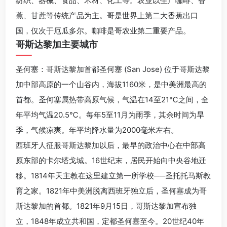
纺织、器械、食品、木材、化工等。农业以生产咖啡、香
蕉、甘蔗等传统产品为主。哥是世界上第二大香蕉出口
国，仅次于厄瓜多尔。咖啡是哥农业第二重要产品。
哥斯达黎加主要城市
圣何塞：哥斯达黎加首都圣何塞 (San Jose) 位于哥斯达黎
加中部高原的一个山谷内，海拔1160米，是中美洲最高的
首都。圣何塞属热带高原气候，气温在14至21℃之间，全
年平均气温20.5℃。每年5至11月为雨季，其余时间为旱
季，气候凉爽。年平均降水量为2000毫米左右。
西班牙人征服哥斯达黎加以后，最早的政治中心在中部高
原东部的卡尔塔戈城。16世纪末，居民开始向中央谷地迁
移。1814年天主教在这里建立第一所学校──圣托托马斯教
育之家。1821年中美洲脱离西班牙独立后，圣何塞成为哥
斯达黎加的首都。1821年9月15日，哥斯达黎加宣布独
立，1848年成立共和国，定都圣何塞至今。20世纪40年