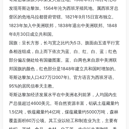
发现哥斯达黎加。1564年沦为西班牙殖民地。属西班牙总
督区的危地马拉都督府管辖。1821年9月15日宣布独立。
1823年加入中美洲联邦，1838年退出中美洲联邦。1848
年8月30日成立共和国。
国旗：呈长方形，长与宽之比约为5∶3。旗面由五道平行宽
条相连组成，自上而下依次为蓝、白、红、白、蓝；红色
部分偏左侧处绘有国徽图案。蓝、白两色来自原中美洲联
邦国旗的颜色，红色部分是1848年建立共和国时增加的。
哥斯达黎加人口427万(2007年)。官方语言为西班牙语。
95%的居民信奉天主教。
哥斯达黎加经济发展水平在中美洲名列前茅，人均国内生
产总值超过4600美元。哥自然资源丰富，铝矾土蕴藏量约
1.5亿吨，铁蕴藏量约4亿吨，煤蕴藏量约5000万吨，森林
覆盖面积60万公顷。其工业以轻工和制造业为主，主要有