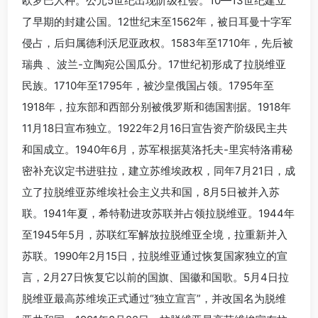
欧罗巴人种。公元5世纪出现阶级社会。10—13世纪建立
了早期的封建公国。12世纪末至1562年，被日耳曼十字军
侵占，后归属德利沃尼亚政权。1583年至1710年，先后被
瑞典 、波兰-立陶宛公国瓜分。17世纪初形成了拉脱维亚
民族。1710年至1795年，被沙皇俄国占领。1795年至
1918年，拉东部和西部分别被俄罗斯和德国割据。1918年
11月18日宣布独立。1922年2月16日宣告资产阶级民主共
和国成立。1940年6月，苏军根据莫洛托夫-里宾特洛甫秘
密补充议定书进驻拉，建立苏维埃政权，同年7月21日，成
立了拉脱维亚苏维埃社会主义共和国，8月5日被并入苏
联。1941年夏，希特勒进攻苏联并占领拉脱维亚。1944年
至1945年5月，苏联红军解放拉脱维亚全境，拉重新并入
苏联。1990年2月15日，拉脱维亚通过恢复国家独立的宣
言，2月27日恢复它以前的国旗、国徽和国歌。5月4日拉
脱维亚最高苏维埃正式通过“独立宣言”，并改国名为脱维