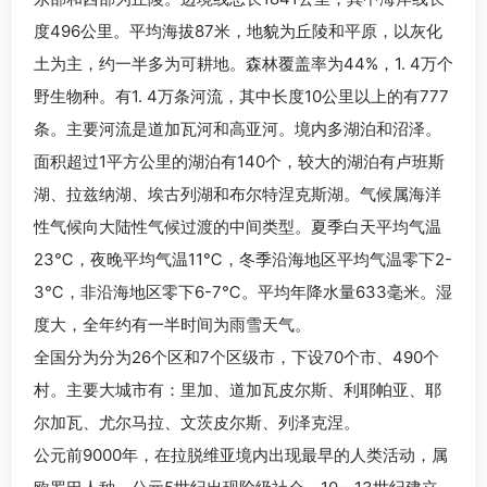
度496公里。平均海拔87米，地貌为丘陵和平原，以灰化
土为主，约一半多为可耕地。森林覆盖率为44%，1. 4万个
野生物种。有1. 4万条河流，其中长度10公里以上的有777
条。主要河流是道加瓦河和高亚河。境内多湖泊和沼泽。
面积超过1平方公里的湖泊有140个，较大的湖泊有卢班斯
湖、拉兹纳湖、埃古列湖和布尔特涅克斯湖。气候属海洋
性气候向大陆性气候过渡的中间类型。夏季白天平均气温
23℃，夜晚平均气温11℃，冬季沿海地区平均气温零下2-
3℃，非沿海地区零下6-7℃。平均年降水量633毫米。湿
度大，全年约有一半时间为雨雪天气。
全国分为分为26个区和7个区级市，下设70个市、490个
村。主要大城市有：里加、道加瓦皮尔斯、利耶帕亚、耶
尔加瓦、尤尔马拉、文茨皮尔斯、列泽克涅。
公元前9000年，在拉脱维亚境内出现最早的人类活动，属