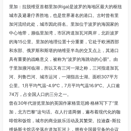
里加：拉脱维亚首都里加(Riga)是波罗的海地区最大的枢纽
城市及避暑疗养胜地，也是世界著名的港口。古时曾有里
加河流经此处，城市因此得名。里加位于波罗的海国家的
中心地带，濒临里加湾，市区跨道加瓦河两岸，北距波罗
的海15公里。里加的地理位置十分重要，它处于欧洲西部
和东部、俄罗斯和斯堪的纳维亚半岛的交叉点上，其港口
具有重要的战略意义，被称为“波罗的海跳动的心脏”。由
于里加濒河临湖，所以又有三河一湖之称，三河指道加瓦
河、列鲁巴河、城市运河，一湖指吉士湖。面积307平方
公里。1月平均气温-4.9℃，7月平均气温16.9℃。人口逾
74万，占全国人口的三分之一。
曾在30年代游览里加的英国作家格雷厄姆·格林写下了“里
加，北方巴黎”这句话。在人行道两侧，遍布着现代化的咖
啡馆和饭馆，城市的商业娱乐活动及其繁荣。拉迪森-斯拉
维扬斯卡馆店坐落在道加瓦河上，拥有全国最完备的会议