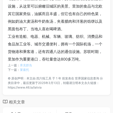
设施，从这里可以俯瞰旧城区的美景。里加的食品与北欧
其它国家类似，油腻而且丰盛，但它也有自己的特色菜，
例如奶油大麦汤和牛奶鱼汤，夹着腊肉和洋葱的馅饼以及
黑面包布丁。当地人喜欢喝啤酒。
工业有造船、电器、机械、车辆、玻璃、纺织、消费品和
食品加工业等。城市交通便利，拥有一个国际机场，一个
货物港和乘客港，还有四通八达的通信设施。苏联时期，
里加作为重要港口，吞吐量曾达800多万吨。
上一篇：
库克群岛
下一篇：
莱索托
©
原创声明：本文由
四六啦工具
于 1 年 前发表在
世界国家信息查询
分
类目录中，最后更新于2025年3月13日，转载请注明本文永久链接：
https://www.46.la/latvia
相关文章