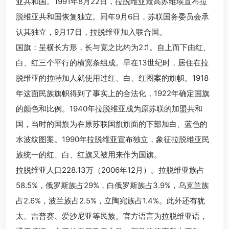
亚共和国。1991年8月22日，拉脱维亚最高苏维埃宣布拉
脱维亚共和国恢复独立。同年9月6日，苏联国务委员会承
认其独立，9月17日，拉脱维亚加入联合国。
国旗：呈横长方形，长与宽之比约为2∶1。自上而下由红、
白、红三个平行的横宽条组成。早在13世纪时，居住在拉
脱维亚的拉特加人就使用过红、白、红图案的旗帜。1918
年这面民族旗帜得到了事实上的合法化，1922年确定国旗
的颜色和比例。1940年拉脱维亚成为原苏联的加盟共和
国，当时的国旗为在原苏联国旗旗面的下部加白、蓝色的
水波纹图案。1990年拉脱维亚宣布独立，象征拉脱维亚民
族统一的红、白、红旗又被用来作为国旗。
拉脱维亚人口228.13万（2006年12月）。拉脱维亚族占
58.5%，俄罗斯族占29%，白俄罗斯族占3.9%，乌克兰族
占2.6%，波兰族占2.5%，立陶宛族占1.4%。此外还有犹
太、吉普赛、爱沙尼亚等民族。官方语言为拉脱维亚语，