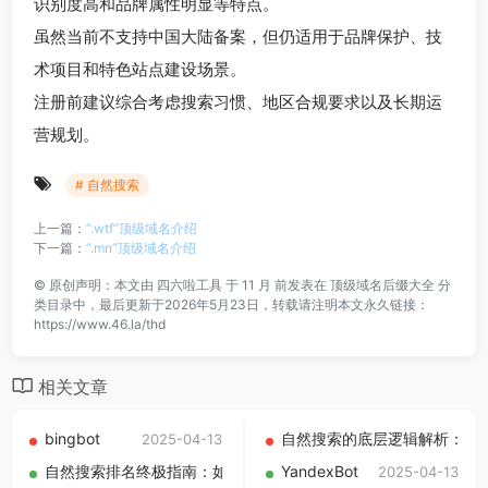
识别度高和品牌属性明显等特点。
虽然当前不支持中国大陆备案，但仍适用于品牌保护、技
术项目和特色站点建设场景。
注册前建议综合考虑搜索习惯、地区合规要求以及长期运
营规划。
# 自然搜索
上一篇：
“.wtf”顶级域名介绍
下一篇：
“.mn”顶级域名介绍
©
原创声明：本文由
四六啦工具
于 11 月 前发表在
顶级域名后缀大全
分
类目录中，最后更新于2026年5月23日，转载请注明本文永久链接：
https://www.46.la/thd
相关文章
bingbot
自然搜索的底层逻辑解析：为
2025-04-13
自然搜索排名终极指南：如何让关键词稳居搜索引擎首页？
YandexBot
2025-04-13
2024