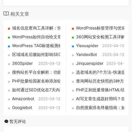
相关文章
域名信息查询工具详解：快速查看注册人、时间与服务器
WordPress标签管理与优
2025-0
WordPress如何自动给文章链接添加class属性（外链external
360网站安全检测工具详解 –
WordPress TAG标签检测修正插件：一键清理无效标签，提升网
Yisouspider
2025-04-13
区域域名后缀如何影响SEO？我的亲测分析与建议总结
YandexBot
2025-04-13
2025-04-
360Spider
Jinquanspider
2025-04-13
2025-04-13
搜狗站长平台全解析：功能、SEO优化价值与实战指南
选老域名的7个方法-快速提升
2025-09-
PHP批量给国家名称添加链接教程-自动匹配国家名称并替换HTM
查询网站历史快照的3种方法
如何通过SEO优化在7天内将关键词排名提升至首页
PHP正则批量替换HTML结
2025-04-25
Amazonbot
AI写文章生成器好用吗？在线
2025-04-13
Googlebot
自然搜索排名终极指南：如何
2025-04-13
暂无评论