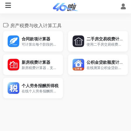
房产税费与收入计算工具
合同款项计算器
二手房交易税费计算器
可计算出每个阶段的金额款项已经对应的人民币大写。
使用二手房交易税费计算器，快速计算二手房买卖过程中产生的契税、个税、增值税、印花税等税费明细。支持普通住宅/非普通住宅、唯一住房等情况，结果精准，适用于全国各地房产交易场景。
新房税费计算器
公积金贷款额度计算器
新房税费计算器，支持契税、维修基金等购房费用一键计算，输入房价与面积即可快速得出总费用，适合买房前预算与成本分析，帮助你清楚了解买房需要交哪些税，免费在线使用。
在线测算公积金贷款额度，输入缴存金额、比例、年限等信息，快速计算可贷额度，适用于购房贷款和房贷规划。
个人劳务报酬所得税
在线个人劳务报酬所得税计算器，自动计算应纳税额、税率、速算扣除数与税后实得收入，适用于自由职业、兼职、劳务费等多种场景，永久免费使用。