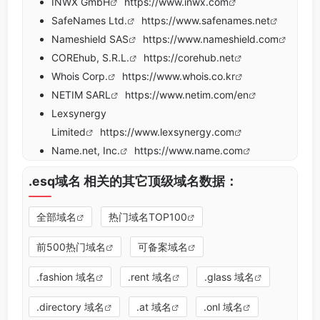
INWX GmbH
https://www.inwx.com
SafeNames Ltd.
https://www.safenames.net
Nameshield SAS
https://www.nameshield.com
COREhub, S.R.L.
https://corehub.net
Whois Corp.
https://www.whois.co.kr
NETIM SARL
https://www.netim.com/en
Lexsynergy
Limited
https://www.lexsynergy.com
Name.net, Inc.
https://www.name.com
.esq域名 相关的其它顶级域名数据：
全部域名
热门域名TOP100
前500热门域名
可备案域名
.fashion 域名
.rent 域名
.glass 域名
.directory 域名
.at 域名
.onl 域名