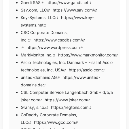
Gandi SAS
https://www.gandi.net
Sav.com, LLC
https://www.sav.com/
Key-Systems, LLC
https://www.key-
systems.net
CSC Corporate Domains,
Inc.
https://www.cscdbs.com/
https://www.wordpress.com
MarkMonitor Inc.
https://www.markmonitor.com
Ascio Technologies, Inc. Danmark – Filial af Ascio
technologies, Inc. USA
https://ascio.com
united-domains AG
https://www.united-
domains.de
CSL Computer Service Langenbach GmbH d/b/a
joker.com
https://www.joker.com
Gransy, s.r.o.
https://regtons.com
GoDaddy Corporate Domains,
LLC
https://www.gcd.com