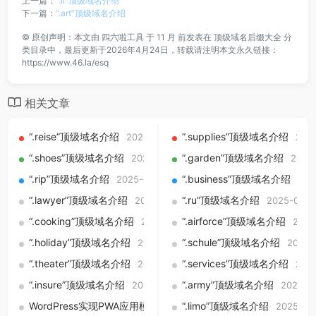
上一篇：
“.il”顶级域名介绍
下一篇：
“.art”顶级域名介绍
©
原创声明：本文由
四六啦工具
于 11 月 前发表在
顶级域名后缀大全
分
类目录中，最后更新于2026年4月24日，转载请注明本文永久链接：
https://www.46.la/esq
相关文章
“.reise”顶级域名介绍
“.supplies”顶级域名介绍
2025-09-01
202
“.shoes”顶级域名介绍
“.garden”顶级域名介绍
2025-09-01
2025
“.rip”顶级域名介绍
“.business”顶级域名介绍
2025-09-01
202
“.lawyer”顶级域名介绍
“.ru”顶级域名介绍
2025-09-01
2025-09-0
“.cooking”顶级域名介绍
“.airforce”顶级域名介绍
2025-09-01
2025
“.holiday”顶级域名介绍
“.schule”顶级域名介绍
2025-09-01
2025-
“.theater”顶级域名介绍
“.services”顶级域名介绍
2025-09-01
202
“.insure”顶级域名介绍
“.army”顶级域名介绍
2025-09-01
2025-0
WordPress实现PWA应用模式教程：让网站变成桌面快捷应用（
“.limo”顶级域名介绍
2025-09