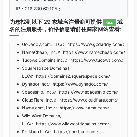
IP：216.239.60.105；
为您找到以下 29 家域名注册商可提供
域
.esq
名的注册服务，价格信息请前往商家网站查看:
GoDaddy.com, LLC
https://www.godaddy.com
NameCheap, Inc.
https://www.namecheap.com
Tucows Domains Inc.
https://www.tucows.com
Squarespace Domains II
LLC
https://domains2.squarespace.com
Dynadot Inc
https://www.dynadot.com
Spaceship, Inc.
https://www.spaceship.com
CloudFlare, Inc.
https://www.cloudflare.com
Name.com, Inc.
https://www.name.com
Wild West Domains,
LLC
https://www.wildwestdomains.com
Porkbun LLC
https://porkbun.com