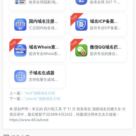
收录全球国家/地区代码顶级域名。
收录全球 307 个两字符域名后缀。
Top
国内域名注册商大全
域名ICP备案查询
汇总国内知名域名注册商与服务平台。
提供专业ICP备案查询与网站备案信息查询服务，支持域名备案号查询、网站是否备案检测及备案信息快速获取，适用于站长工具、域名检测与SEO分析。
Top
Top
域名Whois查询工具
微信QQ域名拦截检测
提供专业Whois查询与域名信息查询服务，支持查询域名注册信息、注册商、到期时间及DNS记录，适用于域名检测、SEO分析及站长工具使用。
提供专业的微信拦截检测、QQ拦截检测、域名被墙检测服务，一键查询网站是否被封、被拦截或被限制访问。
子域名生成器
支持批量生成域名与泛解析子域名，适用于站群部署、SEO测试与开发环境使用。
上一篇：
“.krd”顶级域名介绍
下一篇：
“.oracle”顶级域名介绍
©
原创声明：本文由
四六啦工具
于 11 月 前发表在
顶级域名后缀大全
分
类目录中，最后更新于2026年4月24日，转载请注明本文永久链接：
https://www.46.la/kred