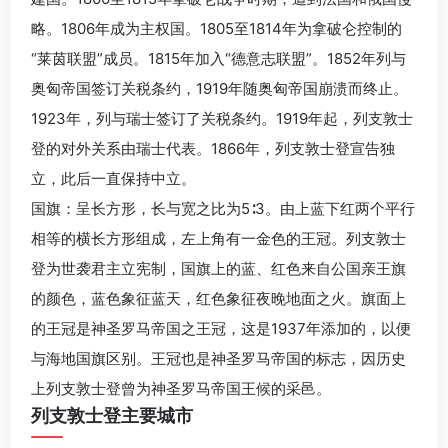
略。1806年成为主权国。1805至1814年为拿破仑控制的
“莱茵联盟”成员。1815年加入“德意志联盟”。1852年列与
奥匈帝国签订关税条约，1919年随奥匈帝国崩溃而终止。
1923年，列与瑞士签订了关税条约。1919年起，列支敦士
登的对外关系由瑞士代表。1866年，列支敦士登宣告独
立，此后一直保持中立。
国旗：呈长方形，长与宽之比为5∶3。由上蓝下红两个平行
相等的横长方形组成，左上角有一金色的王冠。列支敦士
登为世袭君主立宪制，国旗上的蓝、红色来自公国亲王旗
的颜色，蓝色象征蓝天，红色象征夜晚地面之火。旗面上
的王冠是神圣罗马帝国之王冠，这是1937年添加的，以便
与海地国旗区别。王冠也是神圣罗马帝国的标志，因历史
上列支敦士登曾为神圣罗马帝国王候的采邑。
列支敦士登主要城市