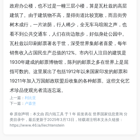
政府办公楼，也不过是一幢三层小楼，算是瓦杜兹的高层
建筑了。由于建筑物不高，显得街道比较宽敞，而且街旁
树木成行，一片浓荫，行人稀少，全无车马喧闹之声，也
看不到公共交通车，人们在街边散步，好似身处公园中。
瓦杜兹以印刷邮票著名于世，深受世界集邮者喜爱，每年
销售收入占国民生产总值的12%。市内引人注目的建筑是
1930年建成的邮票博物馆，陈列的邮票之多在世界上是屈
指可数的。这里展出了包括1912年以来国家印发的邮票和
19211年加入万国邮政联盟后收集的各种邮票。这些文化艺
术珍品使观光者流连忘返。
上一篇：
利比亚
下一篇：
卢森堡
©
原创声明：本文由
四六啦工具
于 1 年 前发表在
世界国家信息查询
分
类目录中，最后更新于2025年3月13日，转载请注明本文永久链接：
https://www.46.la/liechtenstein