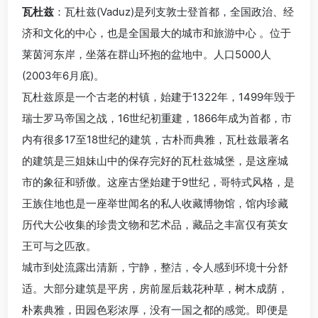
瓦杜兹
：瓦杜兹(Vaduz)是列支敦士登首都，全国政治、经
济和文化的中心，也是全国最大的城市和旅游中心 。位于
莱茵河东岸，坐落在群山环抱的盆地中。人口5000人
(2003年6月底)。
瓦杜兹原是一个古老的村镇，始建于1322年，1499年毁于
瑞士罗马帝国之战，16世纪初重建，1866年成为首都，市
内有很多17至18世纪的建筑，古朴而典雅，瓦杜兹最著名
的建筑是三姐妹山中的保存完好的瓦杜兹城堡，是这座城
市的象征和骄傲。这座古堡始建于9世纪，哥特式风格，是
王族住地也是一座举世闻名的私人收藏博物馆，馆内珍藏
历代大公收集的珍贵文物和艺术品，藏品之丰富仅有英女
王可与之匹敌。
城市到处流露出清新，宁静，整洁，令人感到环境十分舒
适。大部分建筑是平房，房前屋后栽花种草，树木成荫，
朴素典雅，田园色彩浓厚，没有一国之都的感觉。即便是