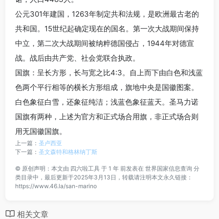
公元301年建国，1263年制定共和法规，是欧洲最古老的
共和国。15世纪起确定现在的国名。第一次大战期间保持
中立，第二次大战期间被纳粹德国侵占，1944年对德宣
战。战后由共产党、社会党联合执政。
国旗：呈长方形，长与宽之比4:3。自上而下由白色和浅蓝
色两个平行相等的横长方形组成，旗地中央是国徽图案。
白色象征白雪，还象征纯洁；浅蓝色象征蓝天。圣马力诺
国旗有两种，上述为官方和正式场合用旗，非正式场合则
用无国徽国旗。
上一篇：
圣卢西亚
下一篇：
圣文森特和格林纳丁斯
©
原创声明：本文由
四六啦工具
于 1 年 前发表在
世界国家信息查询
分
类目录中，最后更新于2025年3月13日，转载请注明本文永久链接：
https://www.46.la/san-marino
相关文章