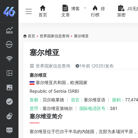
博客
排
JS无
首页
文章
行榜
加密
首页
•
世界国家信息查询
•
塞尔维亚
塞尔维亚
世界国家信息查询
1年前 (2025)发布
塞尔维亚
塞尔维亚共和国，欧洲国家
Republic of Serbia (SRB)
首都：
贝尔格莱德 ┆
语言：
塞尔维亚语 ┆
面积：
77,4
货币：
塞尔维亚第纳尔 ┆
国际电话区号：
381
塞尔维亚简介
塞尔维亚位于巴尔干半岛的内陆国，北部为多瑙河平原，