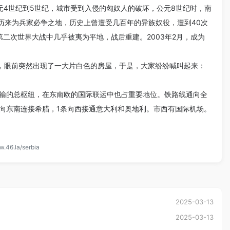
元4世纪到5世纪，城市受到入侵的匈奴人的破坏，公元8世纪时，南
，历来为兵家必争之地，历史上曾遭受几百年的异族奴役，遭到40次
第二次世界大战中几乎被夷为平地，战后重建。2003年2月，成为
，眼前突然出现了一大片白色的房屋，于是，大家纷纷喊叫起来：
输的总枢纽，在东南欧的国际联运中也占重要地位。铁路线通向全
条向东南连接希腊，1条向西接通意大利和奥地利。市西有国际机场。
w.46.la/serbia
2025-03-13
2025-03-13