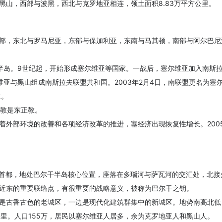
黑山，西部与波黑，西北与克罗地亚相连，领土面积8.83万平方公里。
部，东北与罗马尼亚，东部与保加利亚，东南与马其顿，南部与阿尔巴尼
干半岛。9世纪起，开始形成塞尔维亚等国家。一战后，塞尔维亚加入南斯
维亚与黑山组成南斯拉夫联盟共和国。2003年2月4日，南联盟更名为塞尔维
位。
宗教是东正教。
外部环境的改善和各项经济改革的推进，塞经济出现恢复性增长。2005年
共和国的首都，地处巴尔干半岛核心位置，座落在多瑙河与萨瓦河的交汇处，
近东的重要联络点，有很重要的战略意义，被称为巴尔干之钥。
是古香古色的老城区，一边是现代化建筑群集中的新城区。地势南高北低
方公里。人口155万，居民以塞尔维亚人居多，余为克罗地亚人和黑山人。