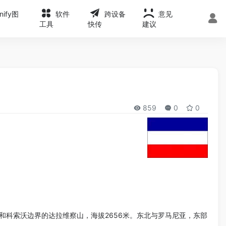
onify图
软件
跨设备
意见
工具
快传
建议
859
0
0
科索沃边界的达拉维察山，海拔2656米。东北与罗马尼亚，东部