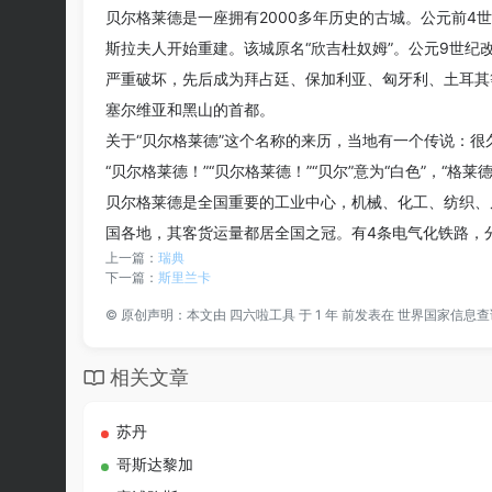
贝尔格莱德是一座拥有2000多年历史的古城。公元前4
斯拉夫人开始重建。该城原名“欣吉杜奴姆”。公元9世纪
严重破坏，先后成为拜占廷、保加利亚、匈牙利、土耳其等
塞尔维亚和黑山的首都。
关于“贝尔格莱德”这个名称的来历，当地有一个传说：
“贝尔格莱德！”“贝尔格莱德！”“贝尔”意为“白色”，“格莱
贝尔格莱德是全国重要的工业中心，机械、化工、纺织、
国各地，其客货运量都居全国之冠。有4条电气化铁路，
上一篇：
瑞典
下一篇：
斯里兰卡
©
原创声明：本文由
四六啦工具
于 1 年 前发表在
世界国家信息查
相关文章
苏丹
哥斯达黎加