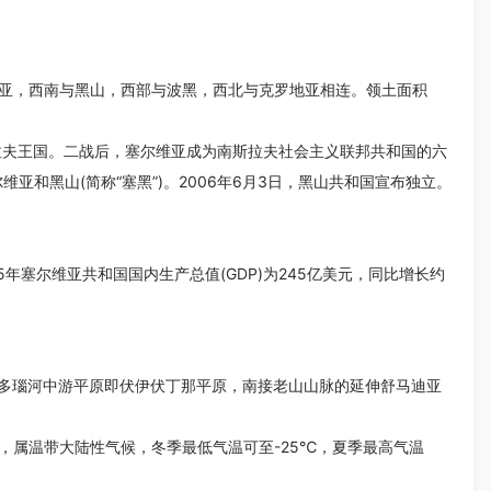
亚，西南与黑山，西部与波黑，西北与克罗地亚相连。领土面积
拉夫王国。二战后，塞尔维亚成为南斯拉夫社会主义联邦共和国的六
亚和黑山(简称“塞黑”)。2006年6月3日，黑山共和国宣布独立。
塞尔维亚共和国国内生产总值(GDP)为245亿美元，同比增长约
北接多瑙河中游平原即伏伊伏丁那平原，南接老山山脉的延伸舒马迪亚
，属温带大陆性气候，冬季最低气温可至-25℃，夏季最高气温