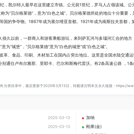
世纪，凯尔特人最早在这里建立市镇。公元前1世纪，罗马人占领该城。公
改称为“贝尔格莱德”，意为“白色之城”。贝尔格莱德所处的地位十分重要
国的争夺物。1867年成为塞尔维亚首都。1921年成为南斯拉夫首都，
很久很久以前，一群商人和游客乘船游玩，来到萨瓦河与多瑙河汇合的地方
德”意为“城堡”，“贝尔格莱德”意为“白色的城堡”或“白色之城”。
皮革、食品、印刷、木材加工在国内占突出地位。这里是全国水陆交通运
分别通往卢布尔雅那、里耶卡、巴尔和斯梅代雷沃。有2条高速公路 ，1
询
分类目录中，最后更新于2025年3月13日，转载请注明本文永久链接：
https://ww
加纳
2025-03-13
刚果(金)
2025-03-13