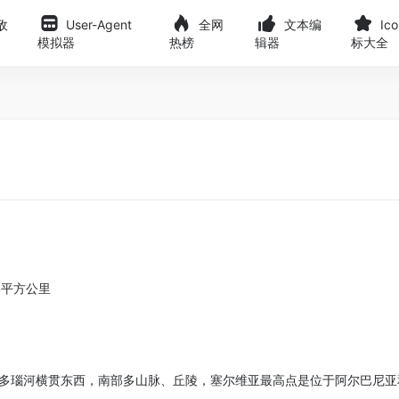
敌
User-Agent
全网
文本编
Ic
模拟器
热榜
辑器
标大全
74平方公里
多瑙河横贯东西，南部多山脉、丘陵，塞尔维亚最高点是位于阿尔巴尼亚和