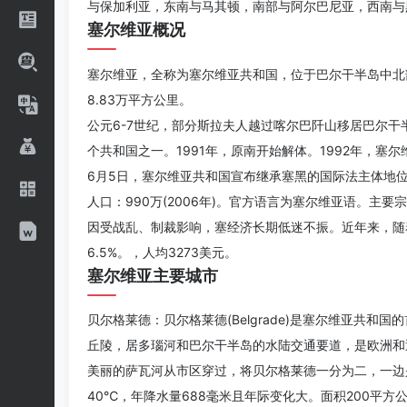
与保加利亚，东南与马其顿，南部与阿尔巴尼亚，西南与
塞尔维亚概况
塞尔维亚，全称为塞尔维亚共和国，位于巴尔干半岛中北
8.83万平方公里。
公元6-7世纪，部分斯拉夫人越过喀尔巴阡山移居巴尔
个共和国之一。1991年，原南开始解体。1992年，塞尔
6月5日，塞尔维亚共和国宣布继承塞黑的国际法主体地
人口：990万(2006年)。官方语言为塞尔维亚语。主要
因受战乱、制裁影响，塞经济长期低迷不振。近年来，随着
6.5%。，人均3273美元。
塞尔维亚主要城市
贝尔格莱德：贝尔格莱德(Belgrade)是塞尔维亚
丘陵，居多瑙河和巴尔干半岛的水陆交通要道，是欧洲和
美丽的萨瓦河从市区穿过，将贝尔格莱德一分为二，一边
40℃，年降水量688毫米且年际变化大。面积200平