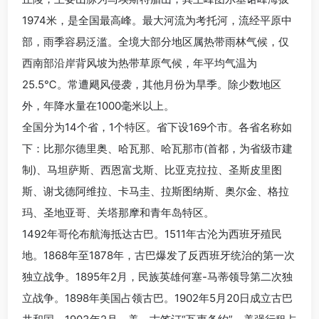
1974米，是全国最高峰。最大河流为考托河，流经平原中
部，雨季容易泛滥。全境大部分地区属热带雨林气候，仅
西南部沿岸背风坡为热带草原气候，年平均气温为
25.5℃。常遭飓风侵袭，其他月份为旱季。除少数地区
外，年降水量在1000毫米以上。
全国分为14个省，1个特区。省下设169个市。各省名称如
下：比那尔德里奥、哈瓦那、哈瓦那市(首都，为省级市建
制)、马坦萨斯、西恩富戈斯、比亚克拉拉、圣斯皮里图
斯、谢戈德阿维拉、卡马圭、拉斯图纳斯、奥尔金、格拉
玛、圣地亚哥、关塔那摩和青年岛特区。
1492年哥伦布航海抵达古巴。1511年古沦为西班牙殖民
地。1868年至1878年，古巴爆发了反西班牙统治的第一次
独立战争。1895年2月，民族英雄何塞-马蒂领导第二次独
立战争。1898年美国占领古巴。1902年5月20日成立古巴