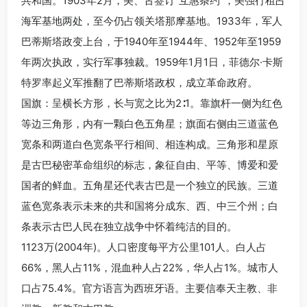
共和国。1903年2月，美、古签订“互惠条约”，美强行租占
海军基地两处，至今仍占领关塔那摩基地。1933年，军人
巴蒂斯塔政变上台，于1940年至1944年、1952年至1959
年两次执政，实行军事独裁。1959年1月1日，菲德尔·卡斯
特罗率起义军推翻了巴蒂斯塔政权，成立革命政府。
国旗：呈横长方形，长与宽之比为2∶1。靠旗杆一侧为红色
等边三角形，内有一颗白色五角星；旗面右侧由三道蓝色
宽条和两道白色宽条平行相间、相连构成。三角形和星原
是古巴秘密革命组织的标志，象征自由、平等、博爱和爱
国者的鲜血。五角星还代表古巴是一个独立的民族。三道
蓝色宽条表示未来的共和国将分成东、西、中三个州；白
条表示古巴人民在独立战争中怀着纯洁的目的。
1123万(2004年)。人口密度每平方公里101人。白人占
66%，黑人占11%，混血种人占22%，华人占1%。城市人
口占75.4%。官方语言为西班牙语。主要信奉天主教、非