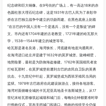
纪念碑和巨大铜像。在9号街的广场上，有一高达18米的赤
色圆柱形大理石纪念碑，这是1931年古巴人民为了表彰华
侨在古巴独立战争中建立的功勋而建。在黑色底座上刻着
“在古巴的中国人没有一个是逃兵，没有一个是叛徒”的碑
文。市内还有1704年建的古老教堂，1721年建的哈瓦那大
学，1538—1544年建立的城堡等等。
哈瓦那是著名良港，海湾狭长，湾底建有地道沟通两岸。
在海湾进口处左岸是建于1632年的莫罗城堡。陡峰峭壁，
地势险要，最初是为防御海盗修建。1762年英国殖民者攻
打哈瓦那时，在莫罗城堡前遭到古巴的农民自卫队的英勇
抗击。十九世纪中叶起，莫罗城堡成为西班牙殖民当局的
监狱。1978年古巴政府在此建设旅游点，接待各地游客。
海湾对面俯瞰全城的卡瓦尼亚高地圣卡洛斯城堡上，从17
世纪末哈瓦那修筑起城墙和城门后，每晚9点钟都要准时举
行鸣炮仪式，宣布关闭城门和港口。鸣炮的传统至今仍保