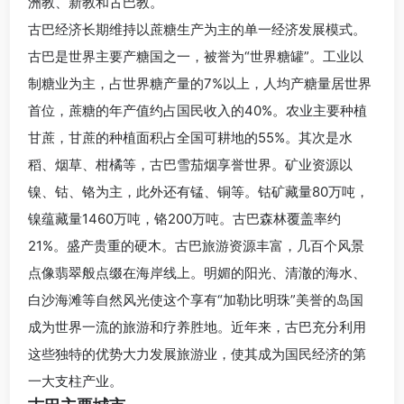
洲教、新教和古巴教。
古巴经济长期维持以蔗糖生产为主的单一经济发展模式。
古巴是世界主要产糖国之一，被誉为“世界糖罐”。工业以
制糖业为主，占世界糖产量的7%以上，人均产糖量居世界
首位，蔗糖的年产值约占国民收入的40%。农业主要种植
甘蔗，甘蔗的种植面积占全国可耕地的55%。其次是水
稻、烟草、柑橘等，古巴雪茄烟享誉世界。矿业资源以
镍、钴、铬为主，此外还有锰、铜等。钴矿藏量80万吨，
镍蕴藏量1460万吨，铬200万吨。古巴森林覆盖率约
21%。盛产贵重的硬木。古巴旅游资源丰富，几百个风景
点像翡翠般点缀在海岸线上。明媚的阳光、清澈的海水、
白沙海滩等自然风光使这个享有“加勒比明珠”美誉的岛国
成为世界一流的旅游和疗养胜地。近年来，古巴充分利用
这些独特的优势大力发展旅游业，使其成为国民经济的第
一大支柱产业。