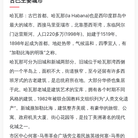
古巴主要城市
哈瓦那：古巴首都。哈瓦那(la Habana)也是西印度群岛中
最大的城市。西接马里亚瑙市，北靠墨西哥湾，东临阿尔
门达雷斯河。人口220多万(1998年)。始建于1519年。
1898年起成为首都。地处热带，气候温和，四季宜人，有
“加勒比海的明珠”之称。
哈瓦那可分为旧城和新城两部分。旧城位于哈瓦那湾西侧
的一个半岛上，面积不大，街道狭窄，至今还留有许多西
班牙式的古老建筑，是总统府所在地。大部分华侨也集居
于此。哈瓦那老城是建筑艺术的宝库，拥有各个时期不同
风格的建筑，1982年被联合国教科文组织列为“人类文化遗
产”。新城濒加勒比海，建筑整齐美观，有豪华的旅馆、公
寓、政府机关大厦、街心花园等，是拉丁美洲著名的现代
化城之一。
市区中心何塞-马蒂革命广场旁立着民族英雄何塞-马蒂的