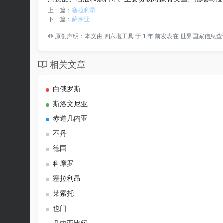
上一篇：
塞拉利昂
下一篇：
萨摩亚
©
原创声明：本文由
四六啦工具
于 1 年 前发表在
世界国家信息查
相关文章
白俄罗斯
斯洛文尼亚
赤道几内亚
不丹
德国
科摩罗
塞拉利昂
莱索托
也门
几内亚比绍