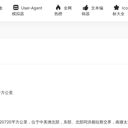
敌
User-Agent
全网
文本编
Ic
模拟器
热榜
辑器
标大全
0平方公里
20720平方公里，位于中美洲北部，东部、北部同洪都拉斯交界，南濒