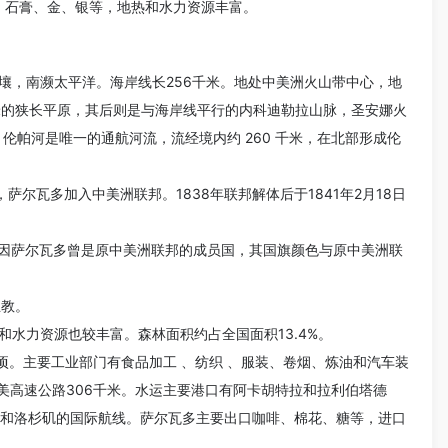
、石膏、金、银等，地热和水力资源丰富。
壤，南濒太平洋。海岸线长256千米。地处中美洲火山带中心，地
千米的狭长平原，其后则是与海岸线平行的内科迪勒拉山脉，圣安娜火
伦帕河是唯一的通航河流，流经境内约 260 千米，在北部形成伦
萨尔瓦多加入中美洲联邦。1838年联邦解体后于1841年2月18日
。因萨尔瓦多曾是原中美洲联邦的成员国，其国旗颜色与原中美洲联
主教。
水力资源也较丰富。森林面积约占全国面积13.4%。
公顷。主要工业部门有食品加工 、纺织 、服装、卷烟、炼油和汽车装
美高速公路306千米。水运主要港口有阿卡胡特拉和拉利伯塔德
密和洛杉矶的国际航线。萨尔瓦多主要出口咖啡、棉花、糖等，进口