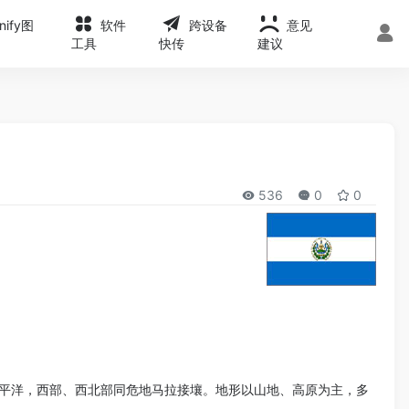
onify图
软件
跨设备
意见
工具
快传
建议
536
0
0
太平洋，西部、西北部同危地马拉接壤。地形以山地、高原为主，多