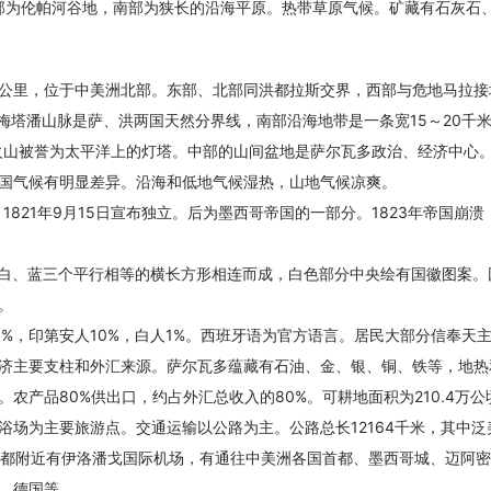
北部为伦帕河谷地，南部为狭长的沿海平原。热带草原气候。矿藏有石灰石
方公里，位于中美洲北部。东部、北部同洪都拉斯交界，西部与危地马拉接
-梅塔潘山脉是萨、洪两国天然分界线，南部沿海地带是一条宽15～20
火山被誉为太平洋上的灯塔。中部的山间盆地是萨尔瓦多政治、经济中心。
国气候有明显差异。沿海和低地气候湿热，山地气候凉爽。
821年9月15日宣布独立。后为墨西哥帝国的一部分。1823年帝国崩溃，
蓝、白、蓝三个平行相等的横长方形相连而成，白色部分中央绘有国徽图案
。
89%，印第安人10%，白人1%。西班牙语为官方语言。居民大部分信奉天
济主要支柱和外汇来源。萨尔瓦多蕴藏有石油、金、银、铜、铁等，地热和
农产品80%供出口，约占外汇总收入的80%。可耕地面积为210.4万
场为主要旅游点。交通运输以公路为主。公路总长12164千米，其中泛
。首都附近有伊洛潘戈国际机场，有通往中美洲各国首都、墨西哥城、迈阿
、德国等。