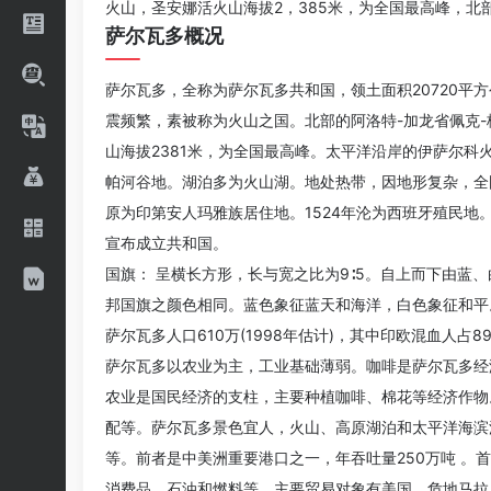
火山，圣安娜活火山海拔2，385米，为全国最高峰，
萨尔瓦多概况
萨尔瓦多，全称为萨尔瓦多共和国，领土面积20720平
震频繁，素被称为火山之国。北部的阿洛特-加龙省佩克
山海拔2381米，为全国最高峰。太平洋沿岸的伊萨尔科
帕河谷地。湖泊多为火山湖。地处热带，因地形复杂，全
原为印第安人玛雅族居住地。1524年沦为西班牙殖民地。1
宣布成立共和国。
国旗： 呈横长方形，长与宽之比为9∶5。自上而下由
邦国旗之颜色相同。蓝色象征蓝天和海洋，白色象征和平
萨尔瓦多人口610万(1998年估计)，其中印欧混血人占
萨尔瓦多以农业为主，工业基础薄弱。咖啡是萨尔瓦多经
农业是国民经济的支柱，主要种植咖啡、棉花等经济作物。
配等。萨尔瓦多景色宜人，火山、高原湖泊和太平洋海滨浴
等。前者是中美洲重要港口之一，年吞吐量250万吨 
消费品、石油和燃料等。主要贸易对象有美国、危地马拉