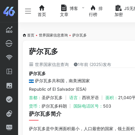
博客
排
JS无
首页
文章
行榜
加密
首页
•
世界国家信息查询
•
萨尔瓦多
萨尔瓦多
世界国家信息查询
1年前 (2025)发布
萨尔瓦多
萨尔瓦多共和国，南美洲国家
Republic of El Salvador (ESA)
首都：
圣萨尔瓦多 ┆
语言：
西班牙语 ┆
面积：
21,04
货币：
萨尔瓦多科朗 ┆
国际电话区号：
503
萨尔瓦多简介
萨尔瓦多是中美洲面积最小，人口最密的国家，领土面积