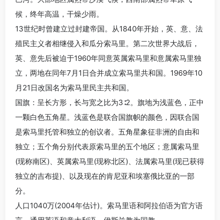
候，终年高温，干燥少雨。
13世纪时曾建立过封建帝国。从1840年开始，英、意、法
殖民主义者相继侵入和瓜分索马里。第二次世界大战后，
英、意先后被迫于1960年同意英属索马里和意属索马里独
立，两地在同年7月1日合并成立索马里共和国。1969年10
月21日改国名为索马里民主共和国。
国旗：呈长方形，长与宽之比为3∶2。旗地为浅蓝色，正中
一颗白色五角星。浅蓝色是联合国旗帜的颜色，因联合国
是索马里托管和独立的创议者。五角星象征非洲的自由和
独立；五个角分别代表原索马里的五个地区；意属索马里
(现称南区)、英属索马里(现称北区)、法属索马里(现已获得
独立的吉布提)、以及现在的肯尼亚和埃塞俄比亚的一部
分。
人口1040万(2004年估计)。索马里语和阿拉伯语为官方语