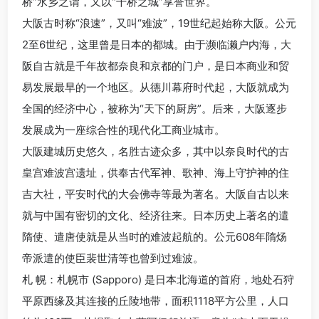
桥”水乡之谓，又以“千桥之城”享誉世界。
大阪古时称“浪速”，又叫“难波”，19世纪起始称大阪。公元
2至6世纪，这里曾是日本的都城。由于濒临濑户内海，大
阪自古就是千年故都奈良和京都的门户，是日本商业和贸
易发展最早的一个地区。从德川幕府时代起，大阪就成为
全国的经济中心，被称为“天下的厨房”。后来，大阪逐步
发展成为一座综合性的现代化工商业城市。
大阪建城历史悠久，名胜古迹众多，其中以奈良时代的古
皇宫难波宫遗址，供奉古代军神、歌神、海上守护神的住
吉大社，平安时代的大会佛寺等最为著名。大阪自古以来
就与中国有密切的文化、经济往来。日本历史上著名的遣
隋使、遣唐使就是从当时的难波起航的。公元608年隋炀
帝派遣的使臣裴世清等也曾到过难波。
札 幌：札幌市 (Sapporo) 是日本北海道的首府，地处石狩
平原西缘及其连接的丘陵地带，面积1118平方公里，人口