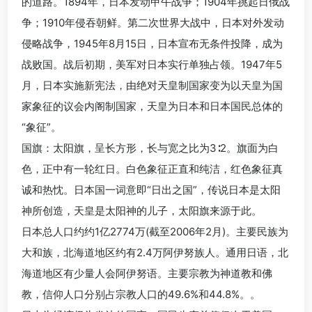
的道路。1894年，日本发动甲午战争；1904年挑起日俄战
争；1910年侵吞朝鲜。第二次世界大战中，日本对外发动
侵略战争，1945年8月15日，日本宣布无条件投降，成为
战败国。战后初期，美军对日本实行单独占领。1947年5
月，日本实施新宪法，由绝对天皇制国家变为以天皇为国
家象征的议会内阁制国家，天皇为日本和日本国民总体的
“象征”。
国旗：太阳旗，呈长方形，长与宽之比为3∶2。旗面为白
色，正中有一轮红日。白色象征正直和纯洁，红色象征真
诚和热忱。日本国一词意即“日出之国”，传说日本是太阳
神所创造，天皇是太阳神的儿子，太阳旗来源于此。
日本总人口约约1亿2774万(截至2006年2月)。主要民族为
大和族，北海道地区约有2.4万阿伊努族人。通用日语，北
海道地区有少量人会阿伊努语。主要宗教为神道教和佛
教，信仰人口分别占宗教人口的49.6%和44.8%。。