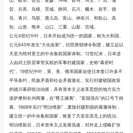
山、岐阜、佐贺、爱媛、冲绳、群马、埼玉、广岛、滋
贺、兵库、岛根、茨城、静冈、石川、櫔木、岩手、德
岛、香川、鸟取、鹿儿岛、富山、神奈川、和歌山、高
知、山形、熊本、山口、三重、山梨、宫城。
公元4世纪中叶，日本开始成为统一的国家，称为大和国。
公元645年发生“大化改新”，仿照唐朝律令制度，建立起以
天皇为绝对君主的中央集权国家体制。12世纪末，日本进
入由武士阶层掌管实权的军事封建国家，史称“幕府时
代”。19世纪中叶，英、美、俄等国家迫使日本签订许多不
平等条约，民族矛盾和社会矛盾激化，实行封建锁国政策
的德川幕府统治动摇，具有资本主义改革思想的地方实力
派萨摩和长州两藩，在“尊王攘夷”、“富国强兵”的口号下倒
幕。1868年实行“明治维新”，废除封建割据的幕藩体制，
建立统一的中央集权国家，恢复了天皇至高无上的统治。
明治维新后，日本资本主义发展迅速，对外走上侵略扩张