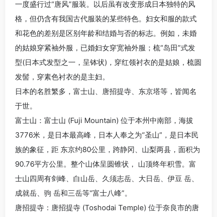
一度盛行过“唐风”服装。以后虽有改变形成日本独特的风
格，但仍含有我国古代服装的某些特色。妇女和服的款式
和花色的差别是区别年龄和结婚与否的标志。例如，未婚
的姑娘穿紧袖外服，已婚妇女穿宽袖外服；梳“岛田”式发
型(日本式发型之一，呈钵状)，穿红领衬衣的是姑娘，梳圆
发髻，穿素色衬衣的是主妇。
日本的名胜繁多，富士山、唐招提寺、东京塔等，皆闻名
于世。
富士山：富士山 (Fuji Mountain) 位于本州中南部，海拔
3776米，是日本最高峰，日本人奉之为“圣山”，是日本民
族的象征，距 东京约80公里，跨静冈、山梨两县，面积为
90.76平方公里。整个山体呈圆锥状， 山顶终年积雪。富
士山四周有剑峰、白山岳、久须志岳、大日岳、伊豆 岳、
成就岳、驹 岳和三岳等“富士八峰”。
唐招提寺：唐招提寺 (Toshodai Temple) 位于奈良市的唐