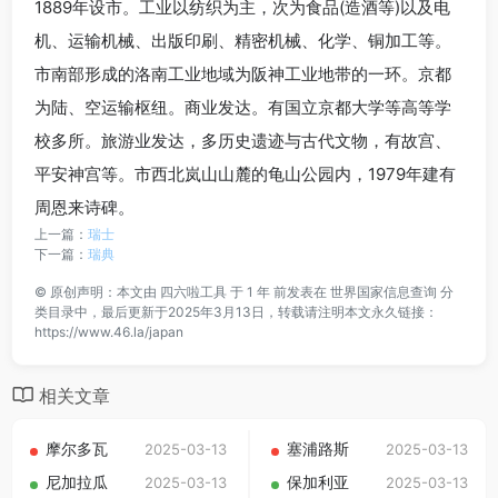
1889年设市。工业以纺织为主，次为食品(造酒等)以及电
机、运输机械、出版印刷、精密机械、化学、铜加工等。
市南部形成的洛南工业地域为阪神工业地带的一环。京都
为陆、空运输枢纽。商业发达。有国立京都大学等高等学
校多所。旅游业发达，多历史遗迹与古代文物，有故宫、
平安神宫等。市西北岚山山麓的龟山公园内，1979年建有
周恩来诗碑。
上一篇：
瑞士
下一篇：
瑞典
©
原创声明：本文由
四六啦工具
于 1 年 前发表在
世界国家信息查询
分
类目录中，最后更新于2025年3月13日，转载请注明本文永久链接：
https://www.46.la/japan
相关文章
摩尔多瓦
塞浦路斯
2025-03-13
2025-03-13
尼加拉瓜
保加利亚
2025-03-13
2025-03-13