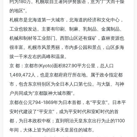
约为180万。札幌取自土著阿伊努族语，意为“广大而干燥
的地区”。
札幌市是北海道第一大城市，北海道的经济和文化中心，
工业也较发达。主要有印刷、制麻、乳制品、金属制品、
机械和制材等工业部门。西部山区还有煤矿，森林资源也
很丰富。札幌市风景秀丽，市内多公园和景点，山区多海
拔一千米左右的高峰和温泉。
京 都：京都市(Kyoto)面积827.90平方公里，总人口
1,469,472人，也是京都府府厅所在地。属于政令指定都
市，包含东京特别区为全日本人口第七位。与大阪、与神
户共同成为“京都阪神大城市圈”。
京都在公元794-1869年为日本首都，名“平安京”。日本平
安时代建设了“平安京”，成为平安时代和室町时代的首
都，为日本政权中枢；直到明治天皇东京出行为止的1100
年间，大体上皆为的日本天皇居住的城市。