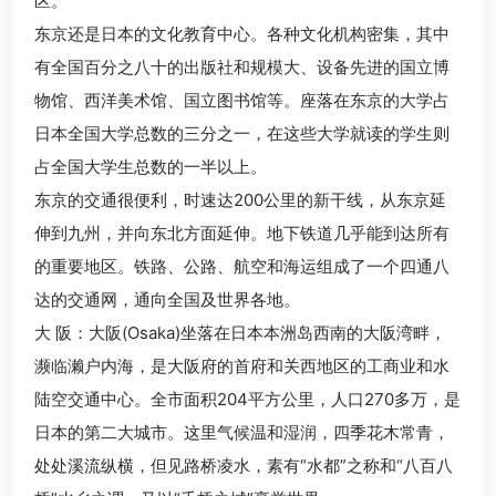
区。
东京还是日本的文化教育中心。各种文化机构密集，其中
有全国百分之八十的出版社和规模大、设备先进的国立博
物馆、西洋美术馆、国立图书馆等。座落在东京的大学占
日本全国大学总数的三分之一，在这些大学就读的学生则
占全国大学生总数的一半以上。
东京的交通很便利，时速达200公里的新干线，从东京延
伸到九州，并向东北方面延伸。地下铁道几乎能到达所有
的重要地区。铁路、公路、航空和海运组成了一个四通八
达的交通网，通向全国及世界各地。
大 阪：大阪(Osaka)坐落在日本本洲岛西南的大阪湾畔，
濒临濑户内海，是大阪府的首府和关西地区的工商业和水
陆空交通中心。全市面积204平方公里，人口270多万，是
日本的第二大城市。这里气候温和湿润，四季花木常青，
处处溪流纵横，但见路桥凌水，素有“水都”之称和“八百八