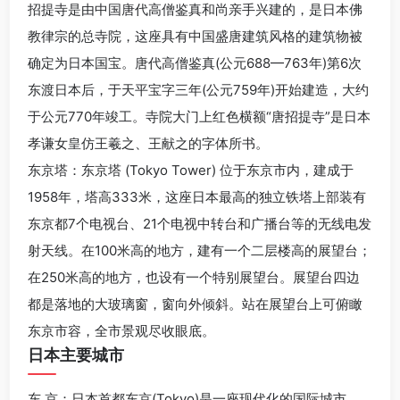
招提寺是由中国唐代高僧鉴真和尚亲手兴建的，是日本佛
教律宗的总寺院，这座具有中国盛唐建筑风格的建筑物被
确定为日本国宝。唐代高僧鉴真(公元688—763年)第6次
东渡日本后，于天平宝字三年(公元759年)开始建造，大约
于公元770年竣工。寺院大门上红色横额“唐招提寺”是日本
孝谦女皇仿王羲之、王献之的字体所书。
东京塔：东京塔 (Tokyo Tower) 位于东京市内，建成于
1958年，塔高333米，这座日本最高的独立铁塔上部装有
东京都7个电视台、21个电视中转台和广播台等的无线电发
射天线。在100米高的地方，建有一个二层楼高的展望台；
在250米高的地方，也设有一个特别展望台。展望台四边
都是落地的大玻璃窗，窗向外倾斜。站在展望台上可俯瞰
东京市容，全市景观尽收眼底。
日本主要城市
东 京：日本首都东京(Tokyo)是一座现代化的国际城市，