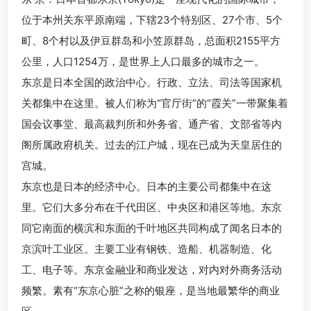
位于本州关东平原南端，下辖23个特别区、27个市、5个
町、8个村以及伊豆群岛和小笠原群岛，总面积2155平方
公里，人口1254万，是世界上人口最多的城市之一。
东京是日本全国的政治中心。行政、立法、司法等国家机
关都集中在这里。被人们称为“官厅街”的“霞关”一带聚集着
国会议事堂、最高裁判所和外务省、通产省、文部省等内
阁所属政府机关。过去的江户城，现在已成为天皇居住的
宫城。
东京也是日本的经济中心。日本的主要公司都集中在这
里。它们大多分布在千代田区、中央区和港区等地。东京
同它南面的横滨和东面的千叶地区共同构成了闻名日本的
京滨叶工业区。主要工业有钢铁、造船、机器制造、化
工、电子等。东京金融业和商业发达，对内对外商务活动
频繁。素有“东京心脏”之称的银座，是当地最繁华的商业