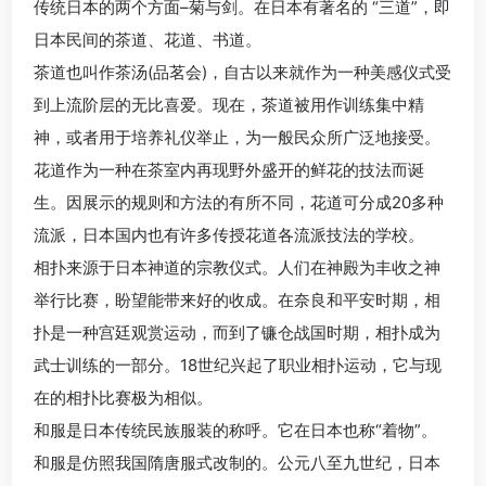
传统日本的两个方面–菊与剑。在日本有著名的 “三道”，即
日本民间的茶道、花道、书道。
茶道也叫作茶汤(品茗会)，自古以来就作为一种美感仪式受
到上流阶层的无比喜爱。现在，茶道被用作训练集中精
神，或者用于培养礼仪举止，为一般民众所广泛地接受。
花道作为一种在茶室内再现野外盛开的鲜花的技法而诞
生。因展示的规则和方法的有所不同，花道可分成20多种
流派，日本国内也有许多传授花道各流派技法的学校。
相扑来源于日本神道的宗教仪式。人们在神殿为丰收之神
举行比赛，盼望能带来好的收成。在奈良和平安时期，相
扑是一种宫廷观赏运动，而到了镰仓战国时期，相扑成为
武士训练的一部分。18世纪兴起了职业相扑运动，它与现
在的相扑比赛极为相似。
和服是日本传统民族服装的称呼。它在日本也称“着物”。
和服是仿照我国隋唐服式改制的。公元八至九世纪，日本