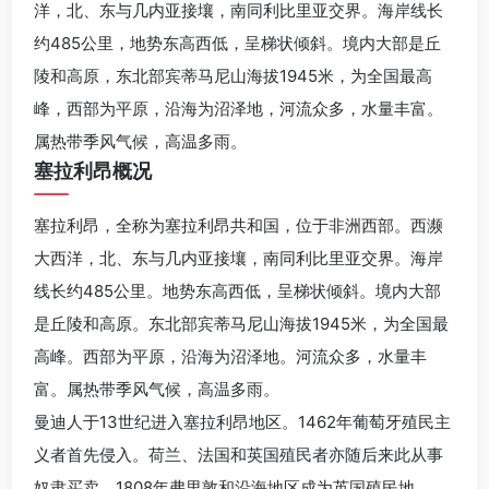
洋，北、东与几内亚接壤，南同利比里亚交界。海岸线长
约485公里，地势东高西低，呈梯状倾斜。境内大部是丘
陵和高原，东北部宾蒂马尼山海拔1945米，为全国最高
峰，西部为平原，沿海为沼泽地，河流众多，水量丰富。
属热带季风气候，高温多雨。
塞拉利昂概况
塞拉利昂，全称为塞拉利昂共和国，位于非洲西部。西濒
大西洋，北、东与几内亚接壤，南同利比里亚交界。海岸
线长约485公里。地势东高西低，呈梯状倾斜。境内大部
是丘陵和高原。东北部宾蒂马尼山海拔1945米，为全国最
高峰。西部为平原，沿海为沼泽地。河流众多，水量丰
富。属热带季风气候，高温多雨。
曼迪人于13世纪进入塞拉利昂地区。1462年葡萄牙殖民主
义者首先侵入。荷兰、法国和英国殖民者亦随后来此从事
奴隶买卖。1808年弗里敦和沿海地区成为英国殖民地，