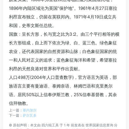
1896年内陆区域沦为英国“保护地”。1961年4月27日塞拉
利昂宣布独立，仍留在英联邦内。1971年4月19日成立共
和国，史蒂文斯任总统。
国旗：呈长方形，长与宽之比为3∶2。由三个平行相等的横
长方形组成，自上而下依次为绿、白、蓝三色。绿色象征
农业，还代表国家的自然资源和山脉；白色象征国家的统
一和人民对正义的追求；蓝色象征海洋和希望，希望塞拉
利昂的天然良港对世界和平作出贡献。
人口498万(2004年人口普查数字)，官方语言为英语，部
族语言主要有曼迪语、泰姆奈语、林姆巴语和克里奥尔
语。居民50%以上信奉伊斯兰教，25%信奉基督教，其余
信拜物教。
上一篇：
塞内加尔
下一篇：
萨尔瓦多
©
原创声明：本文由
四六啦工具
于 1 年 前发表在
世界国家信息查询
分