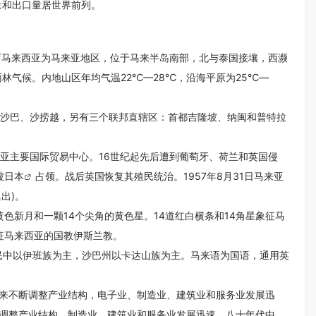
量和出口量居世界前列。
西马来西亚为马来亚地区，位于马来半岛南部，北与泰国接壤，西濒
林气候。内地山区年均气温22℃—28℃，沿海平原为25℃—
的沙巴、沙捞越，另有三个联邦直辖区：首都吉隆坡、纳闽和普特拉
亚主要国际贸易中心。16世纪起先后遭到葡萄牙、荷兰和英国侵
被
日本
占领。战后英国恢复其殖民统治。1957年8月31日马来亚
出)。
色新月和一颗14个尖角的黄色星。14道红白横条和14角星象征马
征马来西亚的国教伊斯兰教。
州原住居民中以伊班族为主，沙巴州以卡达山族为主。马来语为国语，通用英
来不断调整产业结构，电子业、制造业、建筑业和服务业发展迅
断调整产业结构，制造业、建筑业和服务业发展迅速。八十年代中