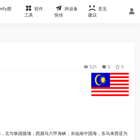
onify图
软件
跨设备
意见
工具
快传
建议
521
0
0
部，北与泰国接壤，西濒马六甲海峡，东临南中国海，东马来西亚为