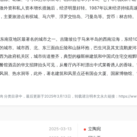
激外资和私人资本增长措施后，经济明显好转。1987年以来经济持续高
，主要旅游点有槟城、马六甲、浮罗交怡岛、刁曼岛等。货币：林吉特。
都，也是东南亚地区最著名的城市之一。吉隆坡位于马来半岛的西南沿海，东经1
最大的城市。城市西、北、东三面由丘陵和山脉环抱，巴生河及其支流鹅麦
西为政府机关区，城市街道整齐，典型的穆斯林建筑和中国式住宅交相辉
餐馆酒店的华文招牌抬头可见，从餐厅内不时漂出中式莱肴诱人的香味。
风洞、热水洞等，此外，著名建筑和风景点还有国会大厦、国家博物馆、
询
分类目录中，最后更新于2025年3月13日，转载请注明本文永久链接：
https://ww
立陶宛
2025-03-13