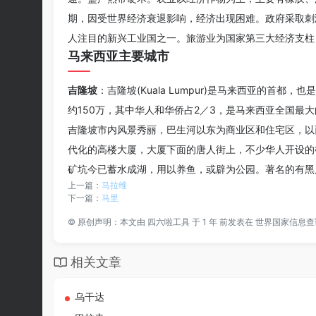
期，因受世界经济衰退影响，经济出现困难。政府采取刺
人注目的新兴工业国之一。旅游业为国家第三大经济支柱
马来西亚主要城市
吉隆坡
：吉隆坡(Kuala Lumpur)是马来西亚的首
约150万，其中华人和华侨占2／3，是马来西亚全国
吉隆坡市内风景秀丽，巴生河以东为商业区和住宅区，以
代化的高楼大厦，大厦下面的唐人街上，不少华人开设的
矿坑今已蓄水成湖，用以养鱼，或辟为公园。著名的有黑
上一篇：
马拉维
下一篇：
马里
©
原创声明：本文由
四六啦工具
于 1 年 前发表在
世界国家信息查
相关文章
乌干达