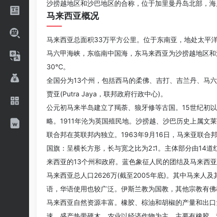
沙捞越地区和沙巴地区的合称，位于加里曼丹岛北部，海
马来西亚概况
马来西亚总面积33万平方公里。位于东南亚，地处太平
马六甲海峡，东临南中国海，东马来西亚为沙捞越地区和沙
30℃。
全国分为13个州，包括西马的柔佛、吉打、吉兰丹、马
贾亚(Putra Jaya，联邦政府行政中心)。
公元初马来半岛建立了羯荼、狼牙修等古国。15世纪初
略。1911年沦为英国殖民地。沙捞越、沙巴历史上属文
联合邦在英联邦内独立。1963年9月16日，马来亚联合
国旗：呈横长方形，长与宽之比为2∶1。主体部分由14
来西亚的13个州和政府。蓝色象征人民的团结及马来西
马来西亚总人口2626万(截至2005年底)。其中马来人
语，华语使用也较广泛。伊斯兰教为国教，其他宗教有佛
马来西亚自然资源丰富。橡胶、棕油和胡椒的产量和出口
速。盛产热带硬木。农业以经济作物为主，主要有橡胶、