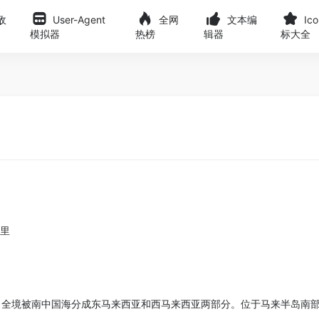
敌
User-Agent
全网
文本编
Ic
模拟器
热榜
辑器
标大全
公里
，全境被南中国海分成东马来西亚和西马来西亚两部分。位于马来半岛南