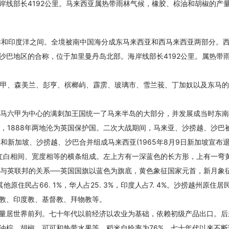
岸线部长4192公里。马来西亚属热带雨林气候，橡胶、棕油和胡椒的产
洋和印度洋之间。全境被南中国海分成东马来西亚和西马来西亚两部分。
巴地区的合称，位于加里曼丹岛北部。海岸线部长4192公里。属热带雨
六甲、森美兰、彭亨、槟榔屿、霹雳、玻璃市、雪兰莪、丁加奴以及东马
以马六甲为中心的满刺加王国统一了马来半岛的大部分，并发展成当时东南
莱，1888年两地沦为英国保护国。二次大战期间，马来亚、沙捞越、沙巴
邦和新加坡、沙捞越、沙巴合并组成马来西亚(1965年8月9日新加坡宣布退
道红白相间、宽度相等的横条组成。左上方有一深蓝色的长方形，上有一弯黄
亚与英联邦的关系──英国国旗以蓝色为旗底，黄色象征国家元首，新月象
及其他原住民占66. 1%，华人占25. 3%，印度人占7. 4%。沙捞越
教、印度教、基督教、拜物教等。
量居世界前列。七十年代以前经济以农业为基础，依赖初级产品出口。后
油棕、胡椒、可可和热带水果等。稻米自给率为76%。七十年代以来不