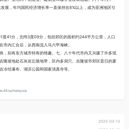
速发展，年均国民经济增长率一直保持在8%以上，成为亚洲地区引
01度41分，北纬3度09分，包括郊区的面积约244平方公里，人口
河在市内汇合后，从西南流入马六甲海峡。
映，别有东方城市特有的情趣。七、八十年代市内又兴建了许多现
吉隆坡地处石灰岩丘陵地带，区内多洞穴。吉隆坡市郊区昔日的废
吉冷结瀑布、湖滨公园和国家清真寺等。
w.46.la/malaysia
2025-03-13