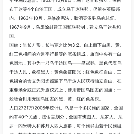
年在乌设总督。1962年10月9日，乌干达宣布独立，保留
布干达等4个自治王国，成立乌干达联邦，仍留在英联邦
内。1963年10月，乌修改宪法，取消英派驻乌的总督。
1967年9月，乌废除封建王国和联邦制，建立乌干达共和
国。
国旗：呈长方形，长与宽之比为3∶2。自上而下由黑、黄、
红三色相间的六道平行相等的宽条组成，旗面中央有一白
色圆地，其中为一只乌干达国鸟——皇冠鹤。黑色代表乌
干达人民，象征黑人；黄色象征阳光；红色象征自由，三
色组合的含义为阳光照耀下乌干达人民获得独立自由。在
重要场合或正式升旗仪式上，使用带国鸟图案的国旗；一
般场合则用无国鸟图案的黑、黄、红的色条旗。
人口2721万(2005年统计)。乌是一个多民族的国家，全国
约有40个民族，按语言划分，全国有班图人、尼罗人、尼
罗—闪米特人和苏丹人四大族群，每个族群由若干民族组