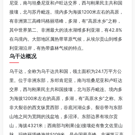
尼亚，南与坦桑尼亚和卢旺达交界，西与刚果民主共和国
接壤，北与苏丹毗连。境内多为海拔1200米左右的高原，
有非洲第三高峰玛格丽塔峰，多湖，有“高原水乡”之称，
其中世界第二、非洲最大的淡水湖维多利亚湖，有42.8%
在乌境内。大部地区属热带草原气候，从埃尔贡山到维多
利亚湖沿岸，有热带森林气候的特点。
乌干达概况
乌干达，全称为乌干达共和国，领土面积为24.1万平方公
里。位于非洲东部，东邻肯尼亚，南与坦桑尼亚和卢旺达
交界，西与刚果民主共和国接壤，北与苏丹毗连。境内多
为海拔1200米左右的高原，多湖，有“高原水乡”之称。东
非大裂谷的西支纵贯西部，谷底河湖众多。裂谷带与东部
山地之间为宽阔的浅盆地，多沼泽。东部边界有埃尔贡
山，海拔4321米；西南部与刚果(金)接壤处有鲁文佐里山
脉，玛格丽塔峰海拔5109米，是全国最高峰，非洲第三高