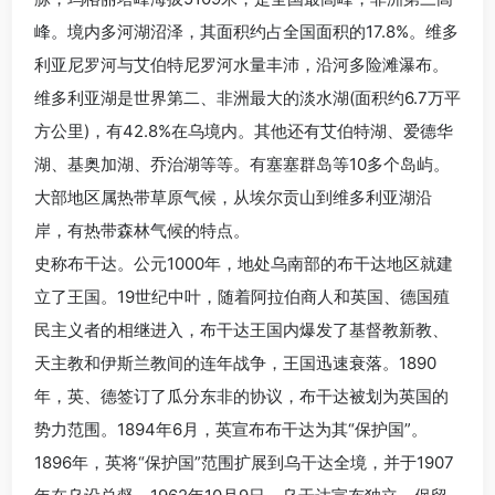
峰。境内多河湖沼泽，其面积约占全国面积的17.8%。维多
利亚尼罗河与艾伯特尼罗河水量丰沛，沿河多险滩瀑布。
维多利亚湖是世界第二、非洲最大的淡水湖(面积约6.7万平
方公里)，有42.8%在乌境内。其他还有艾伯特湖、爱德华
湖、基奥加湖、乔治湖等等。有塞塞群岛等10多个岛屿。
大部地区属热带草原气候，从埃尔贡山到维多利亚湖沿
岸，有热带森林气候的特点。
史称布干达。公元1000年，地处乌南部的布干达地区就建
立了王国。19世纪中叶，随着阿拉伯商人和英国、德国殖
民主义者的相继进入，布干达王国内爆发了基督教新教、
天主教和伊斯兰教间的连年战争，王国迅速衰落。1890
年，英、德签订了瓜分东非的协议，布干达被划为英国的
势力范围。1894年6月，英宣布布干达为其“保护国”。
1896年，英将“保护国”范围扩展到乌干达全境，并于1907