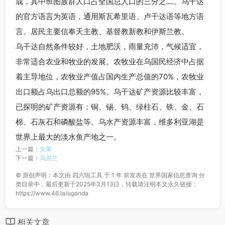
成，其中班图族群人口占全国总人口的三分之二。乌干达
的官方语言为英语，通用斯瓦希里语、卢干达语等地方语
言。居民主要信奉天主教、基督教新教和伊斯兰教。
乌干达自然条件较好，土地肥沃，雨量充沛，气候适宜，
非常适合农业和牧业的发展。农牧业在乌国民经济中占据
着主导地位，农牧业产值占国内生产总值的70%，农牧业
出口额占乌出口总额的95%。乌干达矿产资源比较丰富，
已探明的矿产资源有：铜、锡、钨、绿柱石、铁、金、石
棉、石灰石和磷酸盐等。乌水产资源丰富，维多利亚湖是
世界上最大的淡水鱼产地之一。
上一篇：
文莱
下一篇：
乌克兰
©
原创声明：本文由
四六啦工具
于 1 年 前发表在
世界国家信息查询
分
类目录中，最后更新于2025年3月13日，转载请注明本文永久链接：
https://www.46.la/uganda
相关文章